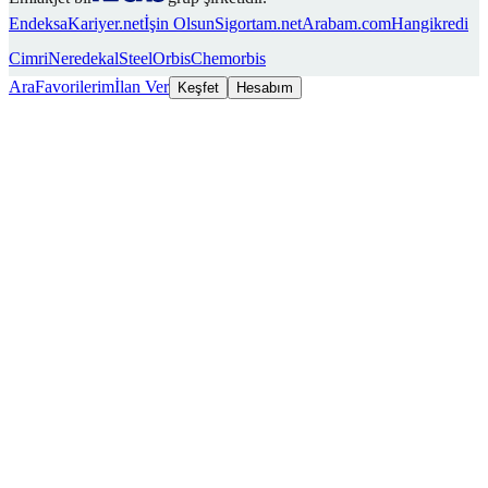
Endeksa
Kariyer.net
İşin Olsun
Sigortam.net
Arabam.com
Hangikredi
Cimri
Neredekal
SteelOrbis
Chemorbis
Ara
Favorilerim
İlan Ver
Keşfet
Hesabım