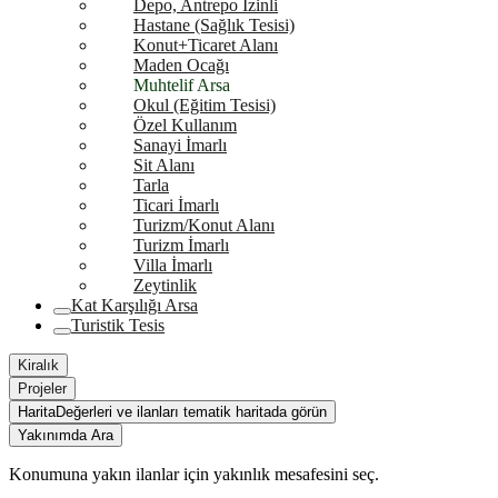
Depo, Antrepo İzinli
Hastane (Sağlık Tesisi)
Konut+Ticaret Alanı
Maden Ocağı
Muhtelif Arsa
Okul (Eğitim Tesisi)
Özel Kullanım
Sanayi İmarlı
Sit Alanı
Tarla
Ticari İmarlı
Turizm/Konut Alanı
Turizm İmarlı
Villa İmarlı
Zeytinlik
Kat Karşılığı Arsa
Turistik Tesis
Kiralık
Projeler
Harita
Değerleri ve ilanları tematik haritada görün
Yakınımda Ara
Konumuna yakın ilanlar için yakınlık mesafesini seç.