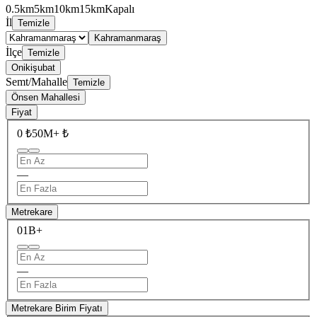
0.5km
5km
10km
15km
Kapalı
İl
Temizle
Kahramanmaraş
İlçe
Temizle
Onikişubat
Semt/Mahalle
Temizle
Önsen Mahallesi
Fiyat
0 ₺
50M+ ₺
—
Metrekare
0
1B+
—
Metrekare Birim Fiyatı