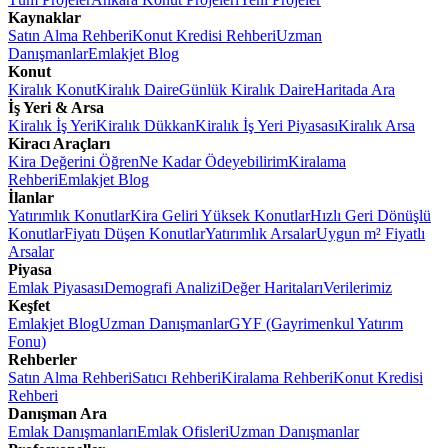
Kaynaklar
Satın Alma Rehberi
Konut Kredisi Rehberi
Uzman
Danışmanlar
Emlakjet Blog
Konut
Kiralık Konut
Kiralık Daire
Günlük Kiralık Daire
Haritada Ara
İş Yeri & Arsa
Kiralık İş Yeri
Kiralık Dükkan
Kiralık İş Yeri Piyasası
Kiralık Arsa
Kiracı Araçları
Kira Değerini Öğren
Ne Kadar Ödeyebilirim
Kiralama
Rehberi
Emlakjet Blog
İlanlar
Yatırımlık Konutlar
Kira Geliri Yüksek Konutlar
Hızlı Geri Dönüşlü
Konutlar
Fiyatı Düşen Konutlar
Yatırımlık Arsalar
Uygun m² Fiyatlı
Arsalar
Piyasa
Emlak Piyasası
Demografi Analizi
Değer Haritaları
Verilerimiz
Keşfet
Emlakjet Blog
Uzman Danışmanlar
GYF (Gayrimenkul Yatırım
Fonu)
Rehberler
Satın Alma Rehberi
Satıcı Rehberi
Kiralama Rehberi
Konut Kredisi
Rehberi
Danışman Ara
Emlak Danışmanları
Emlak Ofisleri
Uzman Danışmanlar