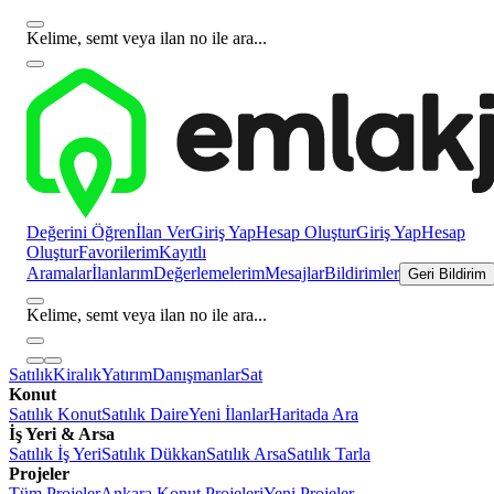
Kelime, semt veya ilan no ile ara...
Değerini Öğren
İlan Ver
Giriş Yap
Hesap Oluştur
Giriş Yap
Hesap
Oluştur
Favorilerim
Kayıtlı
Aramalar
İlanlarım
Değerlemelerim
Mesajlar
Bildirimler
Geri Bildirim
Kelime, semt veya ilan no ile ara...
Satılık
Kiralık
Yatırım
Danışmanlar
Sat
Konut
Satılık Konut
Satılık Daire
Yeni İlanlar
Haritada Ara
İş Yeri & Arsa
Satılık İş Yeri
Satılık Dükkan
Satılık Arsa
Satılık Tarla
Projeler
Tüm Projeler
Ankara Konut Projeleri
Yeni Projeler