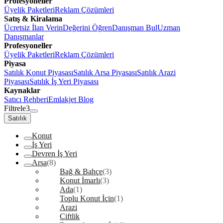
Profesyoneller
Üyelik Paketleri
Reklam Çözümleri
Satış & Kiralama
Ücretsiz İlan Verin
Değerini Öğren
Danışman Bul
Uzman
Danışmanlar
Profesyoneller
Üyelik Paketleri
Reklam Çözümleri
Piyasa
Satılık Konut Piyasası
Satılık Arsa Piyasası
Satılık Arazi
Piyasası
Satılık İş Yeri Piyasası
Kaynaklar
Satıcı Rehberi
Emlakjet Blog
Filtrele
3
Satılık
Konut
İş Yeri
Devren İş Yeri
Arsa
(8)
Bağ & Bahçe
(3)
Konut İmarlı
(3)
Ada
(1)
Toplu Konut İçin
(1)
Arazi
Çiftlik