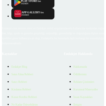
PLAY STORE
'dan
İNDİRİN
APP GALLERY
'den
İNDİRİN
Emlakjet.com internet sitesi ve Emlakjet mobil uygulamalarında kullanıcılar tarafından sağlana
ilan, bilgi, içerik ve görselin gerçekliği, orijinalliği, güvenilirliği ve doğruluğuna ilişkin soru
içerikleri giren kullanıcıya ait olup, Emlakjet'in bu hususlarla ilgili herhangi bir sorumluluğu
bulunmamaktadır.
Kaynaklar
Emlakjet Hakkında
Emlakjet Blog
Hakkımızda
Satın Alma Rehberi
Ödüllerimiz
Satıcı Rehberi
Reklam Çözümleri
Kiralama Rehberi
Kurumsal Materyaller
Konut Kredisi Rehberi
İnsan Kaynakları
Ne Kadar Ödeyebilirim
İletişim