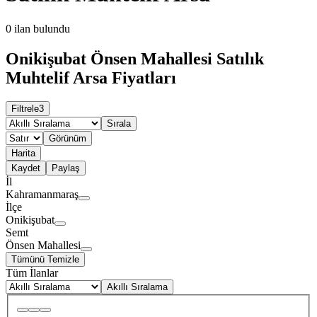
0
ilan bulundu
Onikişubat Önsen Mahallesi Satılık
Muhtelif Arsa Fiyatları
Filtrele
3
Sırala
Görünüm
Harita
Kaydet
Paylaş
İl
Kahramanmaraş
İlçe
Onikişubat
Semt
Önsen Mahallesi
Tümünü Temizle
Tüm İlanlar
Akıllı Sıralama