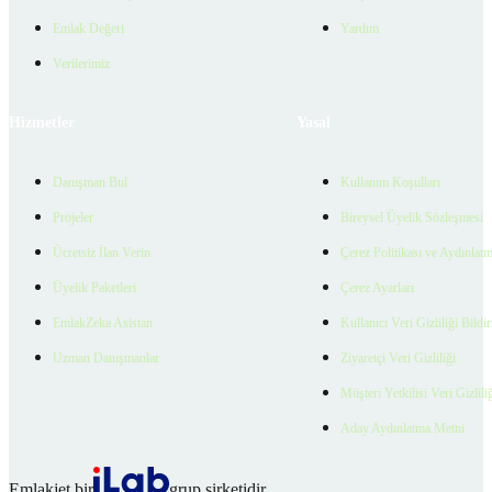
Emlak Değeri
Yardım
Verilerimiz
Hizmetler
Yasal
Danışman Bul
Kullanım Koşulları
Projeler
Bireysel Üyelik Sözleşmesi
Ücretsiz İlan Verin
Çerez Politikası ve Aydınlat
Üyelik Paketleri
Çerez Ayarları
EmlakZeka Asistan
Kullanıcı Veri Gizliliği Bildi
Uzman Danışmanlar
Ziyaretçi Veri Gizliliği
Müşteri Yetkilisi Veri Gizlili
Aday Aydınlatma Metni
Emlakjet bir
grup şirketidir.