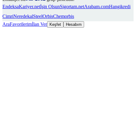
Endeksa
Kariyer.net
İşin Olsun
Sigortam.net
Arabam.com
Hangikredi
Cimri
Neredekal
SteelOrbis
Chemorbis
Ara
Favorilerim
İlan Ver
Keşfet
Hesabım