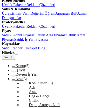
Profesyoneller
Üyelik Paketleri
Reklam Çözümleri
Satış & Kiralama
Ücretsiz İlan Verin
Değerini Öğren
Danışman Bul
Uzman
Danışmanlar
Profesyoneller
Üyelik Paketleri
Reklam Çözümleri
Piyasa
Satılık Konut Piyasası
Satılık Arsa Piyasası
Satılık Arazi
Piyasası
Satılık İş Yeri Piyasası
Kaynaklar
Satıcı Rehberi
Emlakjet Blog
Filtrele
3
Satılık
Konut
(5)
İş Yeri
Devren İş Yeri
Arsa
(3)
Konut İmarlı
(3)
Ada
Arazi
Bağ & Bahçe
Çiftlik
Depo, Antrepo İzinli