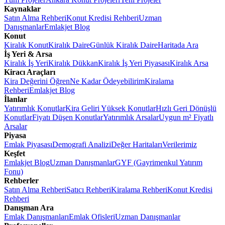
Kaynaklar
Satın Alma Rehberi
Konut Kredisi Rehberi
Uzman
Danışmanlar
Emlakjet Blog
Konut
Kiralık Konut
Kiralık Daire
Günlük Kiralık Daire
Haritada Ara
İş Yeri & Arsa
Kiralık İş Yeri
Kiralık Dükkan
Kiralık İş Yeri Piyasası
Kiralık Arsa
Kiracı Araçları
Kira Değerini Öğren
Ne Kadar Ödeyebilirim
Kiralama
Rehberi
Emlakjet Blog
İlanlar
Yatırımlık Konutlar
Kira Geliri Yüksek Konutlar
Hızlı Geri Dönüşlü
Konutlar
Fiyatı Düşen Konutlar
Yatırımlık Arsalar
Uygun m² Fiyatlı
Arsalar
Piyasa
Emlak Piyasası
Demografi Analizi
Değer Haritaları
Verilerimiz
Keşfet
Emlakjet Blog
Uzman Danışmanlar
GYF (Gayrimenkul Yatırım
Fonu)
Rehberler
Satın Alma Rehberi
Satıcı Rehberi
Kiralama Rehberi
Konut Kredisi
Rehberi
Danışman Ara
Emlak Danışmanları
Emlak Ofisleri
Uzman Danışmanlar