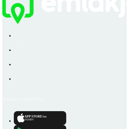
Emlakjet © 2006-2026
APP STORE
'dan
İNDİRİN