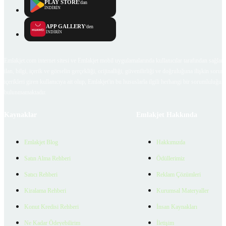
PLAY STORE
'dan
İNDİRİN
APP GALLERY
'den
İNDİRİN
Emlakjet.com internet sitesi ve Emlakjet mobil uygulamalarında kullanıcılar tarafından sağlana
ilan, bilgi, içerik ve görselin gerçekliği, orijinalliği, güvenilirliği ve doğruluğuna ilişkin soru
içerikleri giren kullanıcıya ait olup, Emlakjet'in bu hususlarla ilgili herhangi bir sorumluluğu
bulunmamaktadır.
Kaynaklar
Emlakjet Hakkında
Emlakjet Blog
Hakkımızda
Satın Alma Rehberi
Ödüllerimiz
Satıcı Rehberi
Reklam Çözümleri
Kiralama Rehberi
Kurumsal Materyaller
Konut Kredisi Rehberi
İnsan Kaynakları
Ne Kadar Ödeyebilirim
İletişim