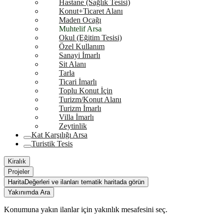
Hastane (Sağlık Tesisi)
Konut+Ticaret Alanı
Maden Ocağı
Muhtelif Arsa
Okul (Eğitim Tesisi)
Özel Kullanım
Sanayi İmarlı
Sit Alanı
Tarla
Ticari İmarlı
Toplu Konut İçin
Turizm/Konut Alanı
Turizm İmarlı
Villa İmarlı
Zeytinlik
Kat Karşılığı Arsa
Turistik Tesis
Kiralık
Projeler
Harita
Değerleri ve ilanları tematik haritada görün
Yakınımda Ara
Konumuna yakın ilanlar için yakınlık mesafesini seç.