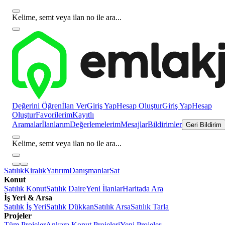
Kelime, semt veya ilan no ile ara...
Değerini Öğren
İlan Ver
Giriş Yap
Hesap Oluştur
Giriş Yap
Hesap
Oluştur
Favorilerim
Kayıtlı
Aramalar
İlanlarım
Değerlemelerim
Mesajlar
Bildirimler
Geri Bildirim
Kelime, semt veya ilan no ile ara...
Satılık
Kiralık
Yatırım
Danışmanlar
Sat
Konut
Satılık Konut
Satılık Daire
Yeni İlanlar
Haritada Ara
İş Yeri & Arsa
Satılık İş Yeri
Satılık Dükkan
Satılık Arsa
Satılık Tarla
Projeler
Tüm Projeler
Ankara Konut Projeleri
Yeni Projeler