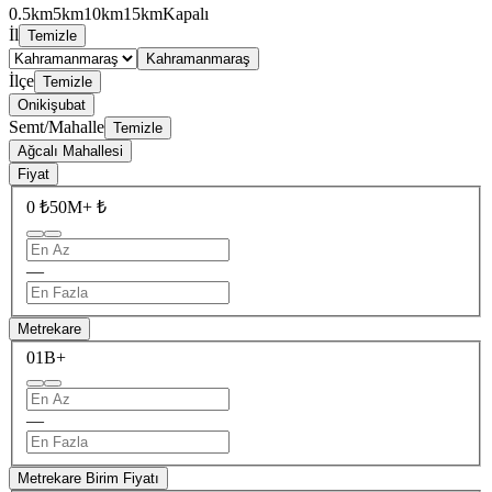
0.5km
5km
10km
15km
Kapalı
İl
Temizle
Kahramanmaraş
İlçe
Temizle
Onikişubat
Semt/Mahalle
Temizle
Ağcalı Mahallesi
Fiyat
0 ₺
50M+ ₺
—
Metrekare
0
1B+
—
Metrekare Birim Fiyatı