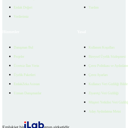
Emlak Değeri
Yardım
Verilerimiz
Hizmetler
Yasal
Danışman Bul
Kullanım Koşulları
Projeler
Bireysel Üyelik Sözleşmesi
Ücretsiz İlan Verin
Çerez Politikası ve Aydınlat
Üyelik Paketleri
Çerez Ayarları
EmlakZeka Asistan
Kullanıcı Veri Gizliliği Bildi
Uzman Danışmanlar
Ziyaretçi Veri Gizliliği
Müşteri Yetkilisi Veri Gizlili
Aday Aydınlatma Metni
Emlakjet bir
grup şirketidir.