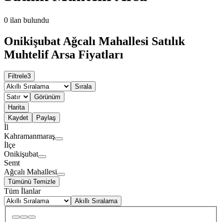
0
ilan bulundu
Onikişubat Ağcalı Mahallesi Satılık
Muhtelif Arsa Fiyatları
Filtrele
3
Sırala
Görünüm
Harita
Kaydet
Paylaş
İl
Kahramanmaraş
İlçe
Onikişubat
Semt
Ağcalı Mahallesi
Tümünü Temizle
Tüm İlanlar
Akıllı Sıralama