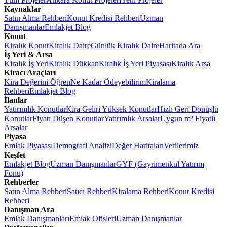
Kaynaklar
Satın Alma Rehberi
Konut Kredisi Rehberi
Uzman
Danışmanlar
Emlakjet Blog
Konut
Kiralık Konut
Kiralık Daire
Günlük Kiralık Daire
Haritada Ara
İş Yeri & Arsa
Kiralık İş Yeri
Kiralık Dükkan
Kiralık İş Yeri Piyasası
Kiralık Arsa
Kiracı Araçları
Kira Değerini Öğren
Ne Kadar Ödeyebilirim
Kiralama
Rehberi
Emlakjet Blog
İlanlar
Yatırımlık Konutlar
Kira Geliri Yüksek Konutlar
Hızlı Geri Dönüşlü
Konutlar
Fiyatı Düşen Konutlar
Yatırımlık Arsalar
Uygun m² Fiyatlı
Arsalar
Piyasa
Emlak Piyasası
Demografi Analizi
Değer Haritaları
Verilerimiz
Keşfet
Emlakjet Blog
Uzman Danışmanlar
GYF (Gayrimenkul Yatırım
Fonu)
Rehberler
Satın Alma Rehberi
Satıcı Rehberi
Kiralama Rehberi
Konut Kredisi
Rehberi
Danışman Ara
Emlak Danışmanları
Emlak Ofisleri
Uzman Danışmanlar