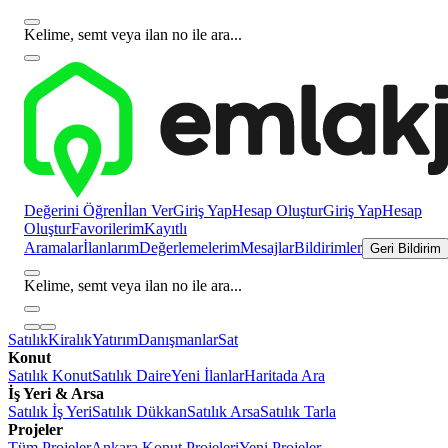
Kelime, semt veya ilan no ile ara...
Değerini Öğren
İlan Ver
Giriş Yap
Hesap Oluştur
Giriş Yap
Hesap
Oluştur
Favorilerim
Kayıtlı
Aramalar
İlanlarım
Değerlemelerim
Mesajlar
Bildirimler
Geri Bildirim
Kelime, semt veya ilan no ile ara...
Satılık
Kiralık
Yatırım
Danışmanlar
Sat
Konut
Satılık Konut
Satılık Daire
Yeni İlanlar
Haritada Ara
İş Yeri & Arsa
Satılık İş Yeri
Satılık Dükkan
Satılık Arsa
Satılık Tarla
Projeler
Tüm Projeler
Ankara Konut Projeleri
Yeni Projeler