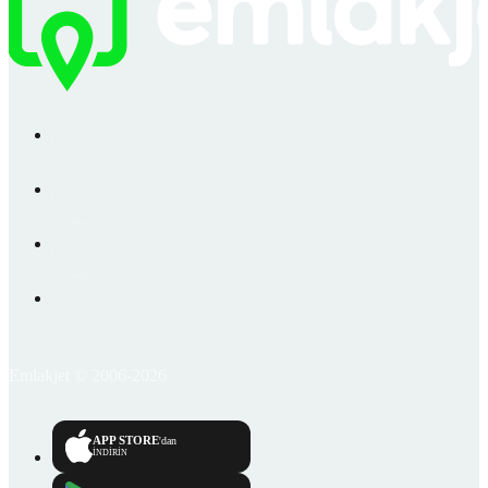
Emlakjet © 2006-2026
APP STORE
'dan
İNDİRİN