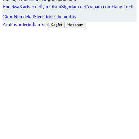
Endeksa
Kariyer.net
İşin Olsun
Sigortam.net
Arabam.com
Hangikredi
Cimri
Neredekal
SteelOrbis
Chemorbis
Ara
Favorilerim
İlan Ver
Keşfet
Hesabım