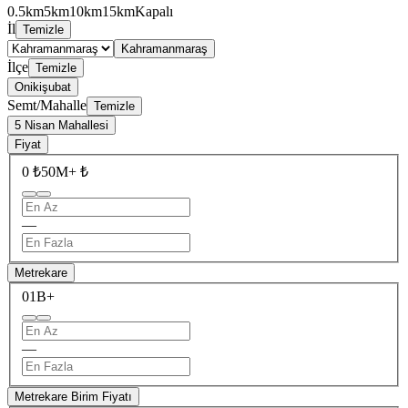
0.5km
5km
10km
15km
Kapalı
İl
Temizle
Kahramanmaraş
İlçe
Temizle
Onikişubat
Semt/Mahalle
Temizle
5 Nisan Mahallesi
Fiyat
0 ₺
50M+ ₺
—
Metrekare
0
1B+
—
Metrekare Birim Fiyatı