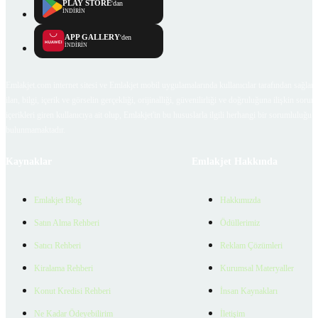
PLAY STORE
'dan
İNDİRİN
APP GALLERY
'den
İNDİRİN
Emlakjet.com internet sitesi ve Emlakjet mobil uygulamalarında kullanıcılar tarafından sağlana
ilan, bilgi, içerik ve görselin gerçekliği, orijinalliği, güvenilirliği ve doğruluğuna ilişkin soru
içerikleri giren kullanıcıya ait olup, Emlakjet'in bu hususlarla ilgili herhangi bir sorumluluğu
bulunmamaktadır.
Kaynaklar
Emlakjet Hakkında
Emlakjet Blog
Hakkımızda
Satın Alma Rehberi
Ödüllerimiz
Satıcı Rehberi
Reklam Çözümleri
Kiralama Rehberi
Kurumsal Materyaller
Konut Kredisi Rehberi
İnsan Kaynakları
Ne Kadar Ödeyebilirim
İletişim