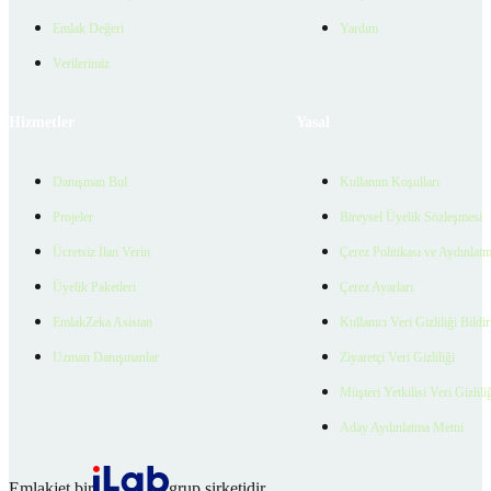
Emlak Değeri
Yardım
Verilerimiz
Hizmetler
Yasal
Danışman Bul
Kullanım Koşulları
Projeler
Bireysel Üyelik Sözleşmesi
Ücretsiz İlan Verin
Çerez Politikası ve Aydınlat
Üyelik Paketleri
Çerez Ayarları
EmlakZeka Asistan
Kullanıcı Veri Gizliliği Bildi
Uzman Danışmanlar
Ziyaretçi Veri Gizliliği
Müşteri Yetkilisi Veri Gizlili
Aday Aydınlatma Metni
Emlakjet bir
grup şirketidir.