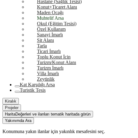
Hastane (Sağlık Tesisi)
Konut+Ticaret Alanı
Maden Ocağı
Muhtelif Arsa
Okul (Eğitim Tesisi)
Özel Kullanım
Sanayi İmarlı
Sit Alanı
Tarla
Ticari İmarlı
Toplu Konut İçin
Turizm/Konut Alanı
Turizm İmarlı
Villa İmarlı
Zeytinlik
Kat Karşılığı Arsa
Turistik Tesis
Kiralık
Projeler
Harita
Değerleri ve ilanları tematik haritada görün
Yakınımda Ara
Konumuna yakın ilanlar için yakınlık mesafesini seç.