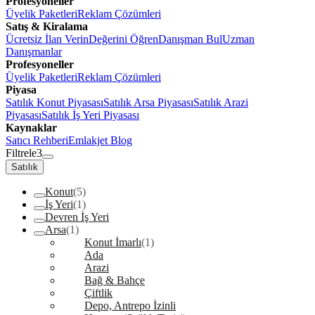
Profesyoneller
Üyelik Paketleri
Reklam Çözümleri
Satış & Kiralama
Ücretsiz İlan Verin
Değerini Öğren
Danışman Bul
Uzman
Danışmanlar
Profesyoneller
Üyelik Paketleri
Reklam Çözümleri
Piyasa
Satılık Konut Piyasası
Satılık Arsa Piyasası
Satılık Arazi
Piyasası
Satılık İş Yeri Piyasası
Kaynaklar
Satıcı Rehberi
Emlakjet Blog
Filtrele
3
Satılık
Konut
(5)
İş Yeri
(1)
Devren İş Yeri
Arsa
(1)
Konut İmarlı
(1)
Ada
Arazi
Bağ & Bahçe
Çiftlik
Depo, Antrepo İzinli