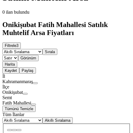
0
ilan bulundu
Onikişubat Fatih Mahallesi Satılık
Muhtelif Arsa Fiyatları
Filtrele
3
Sırala
Görünüm
Harita
Kaydet
Paylaş
İl
Kahramanmaraş
İlçe
Onikişubat
Semt
Fatih Mahallesi
Tümünü Temizle
Tüm İlanlar
Akıllı Sıralama