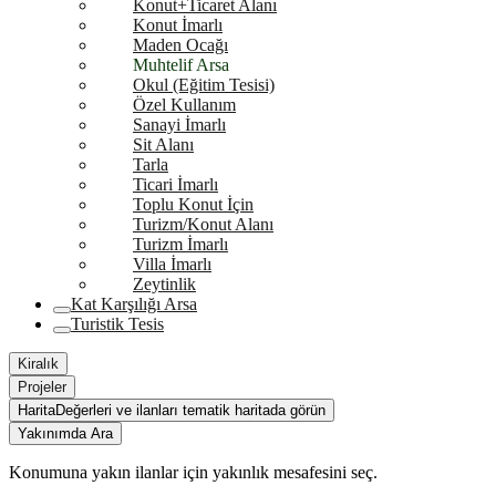
Konut+Ticaret Alanı
Konut İmarlı
Maden Ocağı
Muhtelif Arsa
Okul (Eğitim Tesisi)
Özel Kullanım
Sanayi İmarlı
Sit Alanı
Tarla
Ticari İmarlı
Toplu Konut İçin
Turizm/Konut Alanı
Turizm İmarlı
Villa İmarlı
Zeytinlik
Kat Karşılığı Arsa
Turistik Tesis
Kiralık
Projeler
Harita
Değerleri ve ilanları tematik haritada görün
Yakınımda Ara
Konumuna yakın ilanlar için yakınlık mesafesini seç.