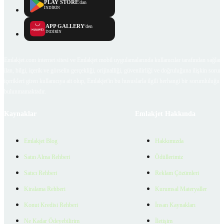
PLAY STORE
'dan
İNDİRİN
APP GALLERY
'den
İNDİRİN
Emlakjet.com internet sitesi ve Emlakjet mobil uygulamalarında kullanıcılar tarafından sağlana
ilan, bilgi, içerik ve görselin gerçekliği, orijinalliği, güvenilirliği ve doğruluğuna ilişkin soru
içerikleri giren kullanıcıya ait olup, Emlakjet'in bu hususlarla ilgili herhangi bir sorumluluğu
bulunmamaktadır.
Kaynaklar
Emlakjet Hakkında
Emlakjet Blog
Hakkımızda
Satın Alma Rehberi
Ödüllerimiz
Satıcı Rehberi
Reklam Çözümleri
Kiralama Rehberi
Kurumsal Materyaller
Konut Kredisi Rehberi
İnsan Kaynakları
Ne Kadar Ödeyebilirim
İletişim