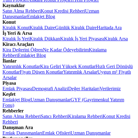
Kaynaklar
Satın Alma Rehberi
Konut Kredisi Rehberi
Uzman
Danışmanlar
Emlakjet Blog
Konut
Kiralık Konut
Kiralık Daire
Günlük Kiralık Daire
Haritada Ara
İş Yeri & Arsa
Kiralık İş Yeri
Kiralık Dükkan
Kiralık İş Yeri Piyasası
Kiralık Arsa
Kiracı Araçları
Kira Değerini Öğren
Ne Kadar Ödeyebilirim
Kiralama
Rehberi
Emlakjet Blog
İlanlar
Yatırımlık Konutlar
Kira Geliri Yüksek Konutlar
Hızlı Geri Dönüşlü
Konutlar
Fiyatı Düşen Konutlar
Yatırımlık Arsalar
Uygun m² Fiyatlı
Arsalar
Piyasa
Emlak Piyasası
Demografi Analizi
Değer Haritaları
Verilerimiz
Keşfet
Emlakjet Blog
Uzman Danışmanlar
GYF (Gayrimenkul Yatırım
Fonu)
Rehberler
Satın Alma Rehberi
Satıcı Rehberi
Kiralama Rehberi
Konut Kredisi
Rehberi
Danışman Ara
Emlak Danışmanları
Emlak Ofisleri
Uzman Danışmanlar