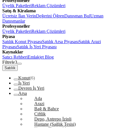
Profesyoneller
Üyelik Paketleri
Reklam Çözümleri
Satış & Kiralama
Ücretsiz İlan Verin
Değerini Öğren
Danışman Bul
Uzman
Danışmanlar
Profesyoneller
Üyelik Paketleri
Reklam Çözümleri
Piyasa
Satılık Konut Piyasası
Satılık Arsa Piyasası
Satılık Arazi
Piyasası
Satılık İş Yeri Piyasası
Kaynaklar
Satıcı Rehberi
Emlakjet Blog
Filtrele
3
Satılık
Konut
(6)
İş Yeri
Devren İş Yeri
Arsa
Ada
Arazi
Bağ & Bahçe
Çiftlik
Depo, Antrepo İzinli
Hastane (Sağlık Tesisi)