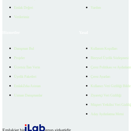
Emlak Değeri
Yardım
Verilerimiz
Hizmetler
Yasal
Danışman Bul
Kullanım Koşulları
Projeler
Bireysel Üyelik Sözleşmesi
Ücretsiz İlan Verin
Çerez Politikası ve Aydınlat
Üyelik Paketleri
Çerez Ayarları
EmlakZeka Asistan
Kullanıcı Veri Gizliliği Bildi
Uzman Danışmanlar
Ziyaretçi Veri Gizliliği
Müşteri Yetkilisi Veri Gizlili
Aday Aydınlatma Metni
Emlakjet bir
grup şirketidir.