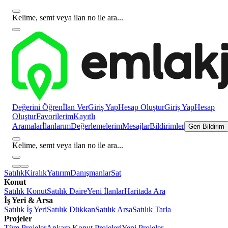
Kelime, semt veya ilan no ile ara...
Değerini Öğren
İlan Ver
Giriş Yap
Hesap Oluştur
Giriş Yap
Hesap
Oluştur
Favorilerim
Kayıtlı
Aramalar
İlanlarım
Değerlemelerim
Mesajlar
Bildirimler
Geri Bildirim
Kelime, semt veya ilan no ile ara...
Satılık
Kiralık
Yatırım
Danışmanlar
Sat
Konut
Satılık Konut
Satılık Daire
Yeni İlanlar
Haritada Ara
İş Yeri & Arsa
Satılık İş Yeri
Satılık Dükkan
Satılık Arsa
Satılık Tarla
Projeler
Tüm Projeler
Ankara Konut Projeleri
Yeni Projeler