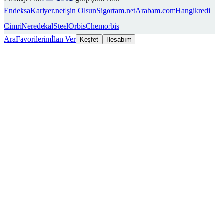
Endeksa
Kariyer.net
İşin Olsun
Sigortam.net
Arabam.com
Hangikredi
Cimri
Neredekal
SteelOrbis
Chemorbis
Ara
Favorilerim
İlan Ver
Keşfet
Hesabım