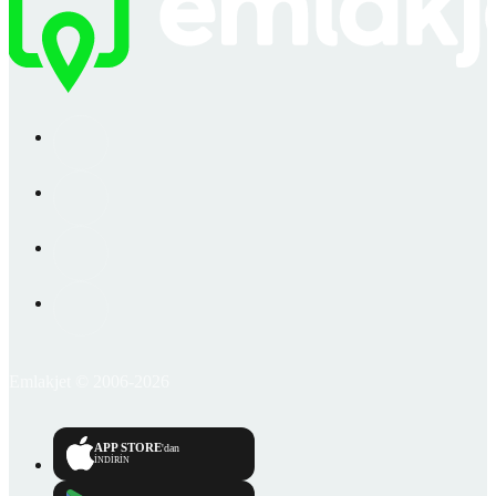
Emlakjet © 2006-2026
APP STORE
'dan
İNDİRİN