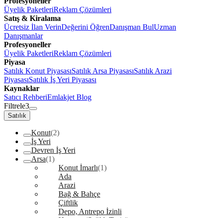
Profesyoneller
Üyelik Paketleri
Reklam Çözümleri
Satış & Kiralama
Ücretsiz İlan Verin
Değerini Öğren
Danışman Bul
Uzman
Danışmanlar
Profesyoneller
Üyelik Paketleri
Reklam Çözümleri
Piyasa
Satılık Konut Piyasası
Satılık Arsa Piyasası
Satılık Arazi
Piyasası
Satılık İş Yeri Piyasası
Kaynaklar
Satıcı Rehberi
Emlakjet Blog
Filtrele
3
Satılık
Konut
(2)
İş Yeri
Devren İş Yeri
Arsa
(1)
Konut İmarlı
(1)
Ada
Arazi
Bağ & Bahçe
Çiftlik
Depo, Antrepo İzinli