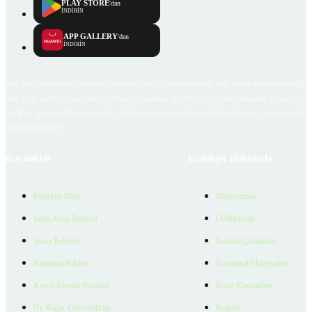
PLAY STORE
'dan
İNDİRİN
APP GALLERY
'den
İNDİRİN
Emlakjet.com internet sitesi ve Emlakjet mobil uygulamalarında kullanıcılar tarafından sağlana
ilan, bilgi, içerik ve görselin gerçekliği, orijinalliği, güvenilirliği ve doğruluğuna ilişkin soru
içerikleri giren kullanıcıya ait olup, Emlakjet'in bu hususlarla ilgili herhangi bir sorumluluğu
bulunmamaktadır.
Kaynaklar
Emlakjet Hakkında
Emlakjet Blog
Hakkımızda
Satın Alma Rehberi
Ödüllerimiz
Satıcı Rehberi
Reklam Çözümleri
Kiralama Rehberi
Kurumsal Materyaller
Konut Kredisi Rehberi
İnsan Kaynakları
Ne Kadar Ödeyebilirim
İletişim