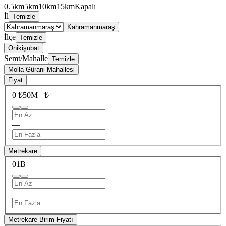
0.5km
5km
10km
15km
Kapalı
İl
Temizle
Kahramanmaraş
İlçe
Temizle
Onikişubat
Semt/Mahalle
Temizle
Molla Gürani Mahallesi
Fiyat
0 ₺
50M+ ₺
—
Metrekare
0
1B+
—
Metrekare Birim Fiyatı