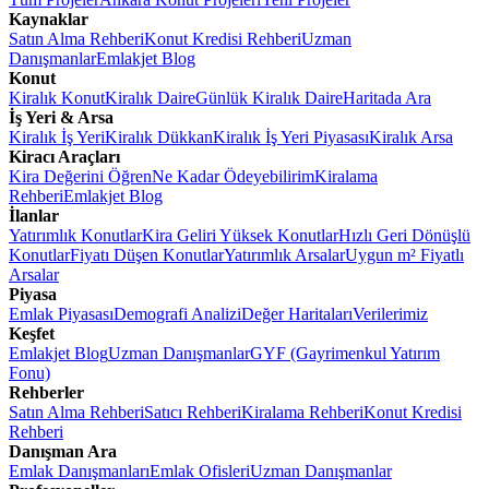
Kaynaklar
Satın Alma Rehberi
Konut Kredisi Rehberi
Uzman
Danışmanlar
Emlakjet Blog
Konut
Kiralık Konut
Kiralık Daire
Günlük Kiralık Daire
Haritada Ara
İş Yeri & Arsa
Kiralık İş Yeri
Kiralık Dükkan
Kiralık İş Yeri Piyasası
Kiralık Arsa
Kiracı Araçları
Kira Değerini Öğren
Ne Kadar Ödeyebilirim
Kiralama
Rehberi
Emlakjet Blog
İlanlar
Yatırımlık Konutlar
Kira Geliri Yüksek Konutlar
Hızlı Geri Dönüşlü
Konutlar
Fiyatı Düşen Konutlar
Yatırımlık Arsalar
Uygun m² Fiyatlı
Arsalar
Piyasa
Emlak Piyasası
Demografi Analizi
Değer Haritaları
Verilerimiz
Keşfet
Emlakjet Blog
Uzman Danışmanlar
GYF (Gayrimenkul Yatırım
Fonu)
Rehberler
Satın Alma Rehberi
Satıcı Rehberi
Kiralama Rehberi
Konut Kredisi
Rehberi
Danışman Ara
Emlak Danışmanları
Emlak Ofisleri
Uzman Danışmanlar