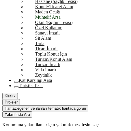
Hastane (Sağlık Tesisi)
Konut+Ticaret Alanı
Maden Ocağı
Muhtelif Arsa
Okul (Eğitim Tesisi)
Özel Kullanım
Sanayi İmarlı
Sit Alanı
Tarla
Ticari İmarlı
Toplu Konut İçin
Turizm/Konut Alanı
Turizm İmarlı
Villa İmarlı
Zeytinlik
Kat Karşılığı Arsa
Turistik Tesis
Kiralık
Projeler
Harita
Değerleri ve ilanları tematik haritada görün
Yakınımda Ara
Konumuna yakın ilanlar için yakınlık mesafesini seç.