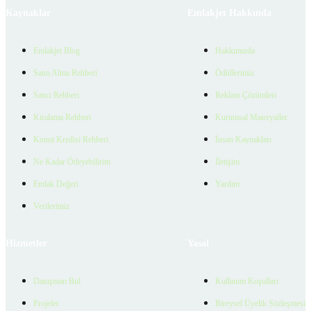
Kaynaklar
Emlakjet Hakkında
Emlakjet Blog
Hakkımızda
Satın Alma Rehberi
Ödüllerimiz
Satıcı Rehberi
Reklam Çözümleri
Kiralama Rehberi
Kurumsal Materyaller
Konut Kredisi Rehberi
İnsan Kaynakları
Ne Kadar Ödeyebilirim
İletişim
Emlak Değeri
Yardım
Verilerimiz
Hizmetler
Yasal
Danışman Bul
Kullanım Koşulları
Projeler
Bireysel Üyelik Sözleşmesi