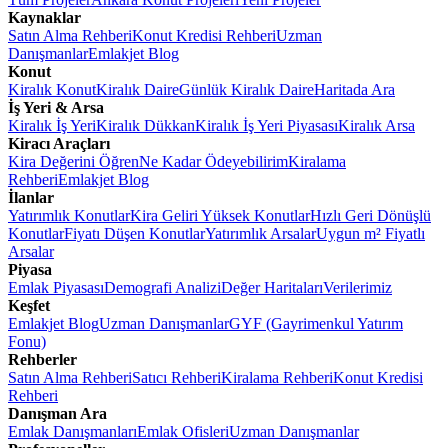
Kaynaklar
Satın Alma Rehberi
Konut Kredisi Rehberi
Uzman
Danışmanlar
Emlakjet Blog
Konut
Kiralık Konut
Kiralık Daire
Günlük Kiralık Daire
Haritada Ara
İş Yeri & Arsa
Kiralık İş Yeri
Kiralık Dükkan
Kiralık İş Yeri Piyasası
Kiralık Arsa
Kiracı Araçları
Kira Değerini Öğren
Ne Kadar Ödeyebilirim
Kiralama
Rehberi
Emlakjet Blog
İlanlar
Yatırımlık Konutlar
Kira Geliri Yüksek Konutlar
Hızlı Geri Dönüşlü
Konutlar
Fiyatı Düşen Konutlar
Yatırımlık Arsalar
Uygun m² Fiyatlı
Arsalar
Piyasa
Emlak Piyasası
Demografi Analizi
Değer Haritaları
Verilerimiz
Keşfet
Emlakjet Blog
Uzman Danışmanlar
GYF (Gayrimenkul Yatırım
Fonu)
Rehberler
Satın Alma Rehberi
Satıcı Rehberi
Kiralama Rehberi
Konut Kredisi
Rehberi
Danışman Ara
Emlak Danışmanları
Emlak Ofisleri
Uzman Danışmanlar