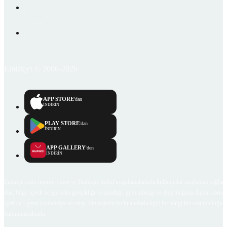
Emlakjet © 2006-2026
APP STORE
'dan
İNDİRİN
PLAY STORE
'dan
İNDİRİN
APP GALLERY
'den
İNDİRİN
Emlakjet.com internet sitesi ve Emlakjet mobil uygulamalarında kullanıcılar tarafından sağlana
ilan, bilgi, içerik ve görselin gerçekliği, orijinalliği, güvenilirliği ve doğruluğuna ilişkin soru
içerikleri giren kullanıcıya ait olup, Emlakjet'in bu hususlarla ilgili herhangi bir sorumluluğu
bulunmamaktadır.