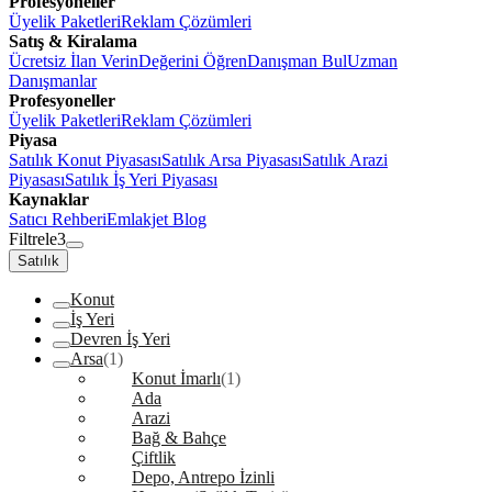
Profesyoneller
Üyelik Paketleri
Reklam Çözümleri
Satış & Kiralama
Ücretsiz İlan Verin
Değerini Öğren
Danışman Bul
Uzman
Danışmanlar
Profesyoneller
Üyelik Paketleri
Reklam Çözümleri
Piyasa
Satılık Konut Piyasası
Satılık Arsa Piyasası
Satılık Arazi
Piyasası
Satılık İş Yeri Piyasası
Kaynaklar
Satıcı Rehberi
Emlakjet Blog
Filtrele
3
Satılık
Konut
İş Yeri
Devren İş Yeri
Arsa
(1)
Konut İmarlı
(1)
Ada
Arazi
Bağ & Bahçe
Çiftlik
Depo, Antrepo İzinli