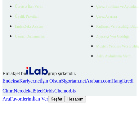
Ücretsiz İlan Verin
Çerez Politikası ve Aydınlat
Üyelik Paketleri
Çerez Ayarları
EmlakZeka Asistan
Kullanıcı Veri Gizliliği Bildi
Uzman Danışmanlar
Ziyaretçi Veri Gizliliği
Müşteri Yetkilisi Veri Gizlili
Aday Aydınlatma Metni
Emlakjet bir
grup şirketidir.
Endeksa
Kariyer.net
İşin Olsun
Sigortam.net
Arabam.com
Hangikredi
Cimri
Neredekal
SteelOrbis
Chemorbis
Ara
Favorilerim
İlan Ver
Keşfet
Hesabım