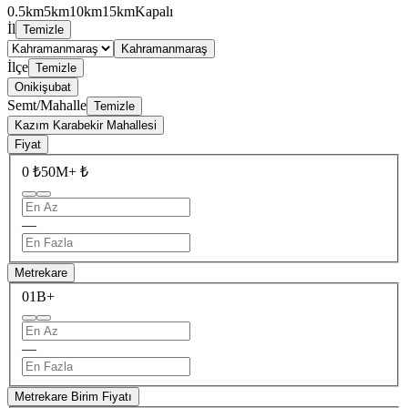
0.5km
5km
10km
15km
Kapalı
İl
Temizle
Kahramanmaraş
İlçe
Temizle
Onikişubat
Semt/Mahalle
Temizle
Kazım Karabekir Mahallesi
Fiyat
0 ₺
50M+ ₺
—
Metrekare
0
1B+
—
Metrekare Birim Fiyatı