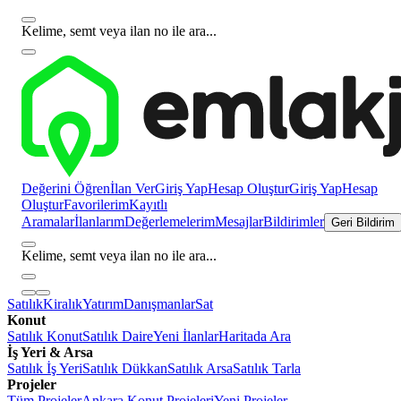
Kelime, semt veya ilan no ile ara...
Değerini Öğren
İlan Ver
Giriş Yap
Hesap Oluştur
Giriş Yap
Hesap
Oluştur
Favorilerim
Kayıtlı
Aramalar
İlanlarım
Değerlemelerim
Mesajlar
Bildirimler
Geri Bildirim
Kelime, semt veya ilan no ile ara...
Satılık
Kiralık
Yatırım
Danışmanlar
Sat
Konut
Satılık Konut
Satılık Daire
Yeni İlanlar
Haritada Ara
İş Yeri & Arsa
Satılık İş Yeri
Satılık Dükkan
Satılık Arsa
Satılık Tarla
Projeler
Tüm Projeler
Ankara Konut Projeleri
Yeni Projeler