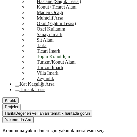
Hastane (Sağlık Tesisi)
Konut+Ticaret Alanı
Maden Ocağı
Muhtelif Arsa
Okul (Eğitim Tesisi)
Özel Kullanım
Sanayi İmarlı
Sit Alanı
Tarla
Ticari İmarlı
Toplu Konut İçin
Turizm/Konut Alanı
Turizm İmarlı
Villa İmarlı
Zeytinlik
Kat Karşılığı Arsa
Turistik Tesis
Kiralık
Projeler
Harita
Değerleri ve ilanları tematik haritada görün
Yakınımda Ara
Konumuna yakın ilanlar için yakınlık mesafesini seç.