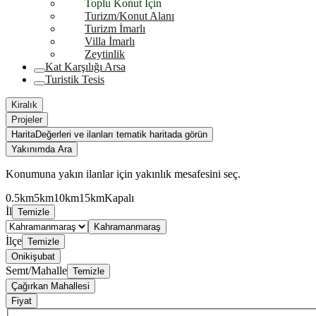
Toplu Konut İçin
Turizm/Konut Alanı
Turizm İmarlı
Villa İmarlı
Zeytinlik
Kat Karşılığı Arsa
Turistik Tesis
Kiralık
Projeler
Harita
Değerleri ve ilanları tematik haritada görün
Yakınımda Ara
Konumuna yakın ilanlar için yakınlık mesafesini seç.
0.5km
5km
10km
15km
Kapalı
İl
Temizle
Kahramanmaraş
İlçe
Temizle
Onikişubat
Semt/Mahalle
Temizle
Çağırkan Mahallesi
Fiyat