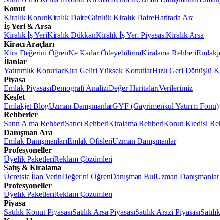
Konut
Kiralık Konut
Kiralık Daire
Günlük Kiralık Daire
Haritada Ara
İş Yeri & Arsa
Kiralık İş Yeri
Kiralık Dükkan
Kiralık İş Yeri Piyasası
Kiralık Arsa
Kiracı Araçları
Kira Değerini Öğren
Ne Kadar Ödeyebilirim
Kiralama Rehberi
Emlakj
İlanlar
Yatırımlık Konutlar
Kira Geliri Yüksek Konutlar
Hızlı Geri Dönüşlü K
Piyasa
Emlak Piyasası
Demografi Analizi
Değer Haritaları
Verilerimiz
Keşfet
Emlakjet Blog
Uzman Danışmanlar
GYF (Gayrimenkul Yatırım Fonu)
Rehberler
Satın Alma Rehberi
Satıcı Rehberi
Kiralama Rehberi
Konut Kredisi Re
Danışman Ara
Emlak Danışmanları
Emlak Ofisleri
Uzman Danışmanlar
Profesyoneller
Üyelik Paketleri
Reklam Çözümleri
Satış & Kiralama
Ücretsiz İlan Verin
Değerini Öğren
Danışman Bul
Uzman Danışmanlar
Profesyoneller
Üyelik Paketleri
Reklam Çözümleri
Piyasa
Satılık Konut Piyasası
Satılık Arsa Piyasası
Satılık Arazi Piyasası
Satılı