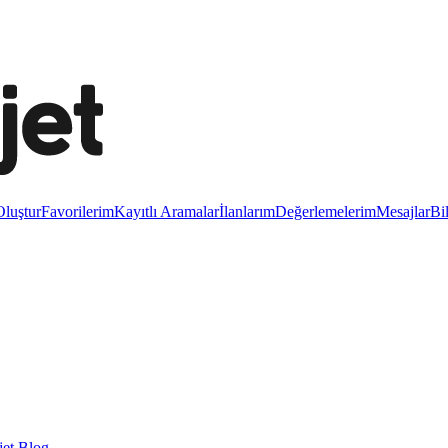
luştur
Favorilerim
Kayıtlı Aramalar
İlanlarım
Değerlemelerim
Mesajlar
Bi
et Blog