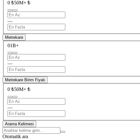
0 ₺
50M+ ₺
—
Metrekare
0
1B+
—
Metrekare Birim Fiyatı
0 ₺
50M+ ₺
—
Arama Kelimesi
Otomatik ara