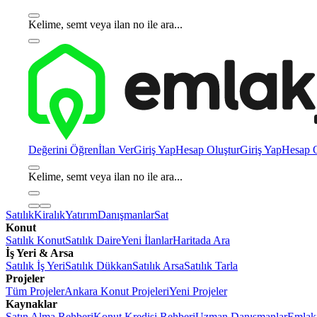
Kelime, semt veya ilan no ile ara...
Değerini Öğren
İlan Ver
Giriş Yap
Hesap Oluştur
Giriş Yap
Hesap O
Kelime, semt veya ilan no ile ara...
Satılık
Kiralık
Yatırım
Danışmanlar
Sat
Konut
Satılık Konut
Satılık Daire
Yeni İlanlar
Haritada Ara
İş Yeri & Arsa
Satılık İş Yeri
Satılık Dükkan
Satılık Arsa
Satılık Tarla
Projeler
Tüm Projeler
Ankara Konut Projeleri
Yeni Projeler
Kaynaklar
Satın Alma Rehberi
Konut Kredisi Rehberi
Uzman Danışmanlar
Emlakj