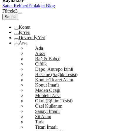
Kaynaklar
Satıcı Rehberi
Emlakjet Blog
Filtrele
3
Satılık
Konut
İş Yeri
Devren İş Yeri
Arsa
Ada
Arazi
Bağ & Bahçe
Çiftlik
Depo, Antrepo İzinli
Hastane (Sağlık Tesisi)
Konut+Ticaret Alanı
Konut İmarlı
Maden Ocağı
Muhtelif Arsa
Okul (Eğitim Tesisi)
Özel Kullanım
Sanayi İmarlı
Sit Alanı
Tarla
Ticari İmarlı