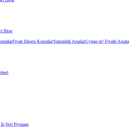
et Blog
onutlar
Fiyatı Düşen Konutlar
Yatırımlık Arsalar
Uygun m² Fiyatlı Arsala
hberi
k İş Yeri Piyasası