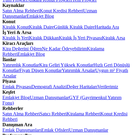
Kaynaklar
Satın Alma Rehberi
Konut Kredisi Rehberi
Uzman
Danışmanlar
Emlakjet Blog
Konut
Kiralık Konut
Kiralık Daire
Günlük Kiralık Daire
Haritada Ara
İş Yeri & Arsa
Kiralık İş Yeri
Kiralık Dükkan
Kiralık İş Yeri Piyasası
Kiralık Arsa
Kiracı Araçları
Kira Değerini Öğren
Ne Kadar Ödeyebilirim
Kiralama
Rehberi
Emlakjet Blog
İlanlar
Yatırımlık Konutlar
Kira Geliri Yüksek Konutlar
Hızlı Geri Dönüşlü
Konutlar
Fiyatı Düşen Konutlar
Yatırımlık Arsalar
Uygun m² Fiyatlı
Arsalar
Piyasa
Emlak Piyasası
Demografi Analizi
Değer Haritaları
Verilerimiz
Keşfet
Emlakjet Blog
Uzman Danışmanlar
GYF (Gayrimenkul Yatırım
Fonu)
Rehberler
Satın Alma Rehberi
Satıcı Rehberi
Kiralama Rehberi
Konut Kredisi
Rehberi
Danışman Ara
Emlak Danışmanları
Emlak Ofisleri
Uzman Danışmanlar