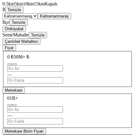
0.5km
5km
10km
15km
Kapalı
İl
Temizle
Kahramanmaraş
İlçe
Temizle
Onikişubat
Semt/Mahalle
Temizle
Çamlıbel Mahallesi
Fiyat
0 ₺
50M+ ₺
—
Metrekare
0
1B+
—
Metrekare Birim Fiyatı