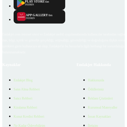
PLAY STORE
'dan
İNDİRİN
APP GALLERY
'den
İNDİRİN
Emlakjet.com internet sitesi ve Emlakjet mobil uygulamalarında kullanıcılar tarafından sağlana
ilan, bilgi, içerik ve görselin gerçekliği, orijinalliği, güvenilirliği ve doğruluğuna ilişkin soru
içerikleri giren kullanıcıya ait olup, Emlakjet'in bu hususlarla ilgili herhangi bir sorumluluğu
bulunmamaktadır.
Kaynaklar
Emlakjet Hakkında
Emlakjet Blog
Hakkımızda
Satın Alma Rehberi
Ödüllerimiz
Satıcı Rehberi
Reklam Çözümleri
Kiralama Rehberi
Kurumsal Materyaller
Konut Kredisi Rehberi
İnsan Kaynakları
Ne Kadar Ödeyebilirim
İletişim