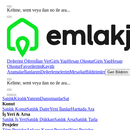
Kelime, semt veya ilan no ile ara...
Değerini Öğren
İlan Ver
Giriş Yap
Hesap Oluştur
Giriş Yap
Hesap
Oluştur
Favorilerim
Kayıtlı
Aramalar
İlanlarım
Değerlemelerim
Mesajlar
Bildirimler
Geri Bildirim
Kelime, semt veya ilan no ile ara...
Satılık
Kiralık
Yatırım
Danışmanlar
Sat
Konut
Satılık Konut
Satılık Daire
Yeni İlanlar
Haritada Ara
İş Yeri & Arsa
Satılık İş Yeri
Satılık Dükkan
Satılık Arsa
Satılık Tarla
Projeler
Tüm Projeler
Ankara Konut Projeleri
Yeni Projeler