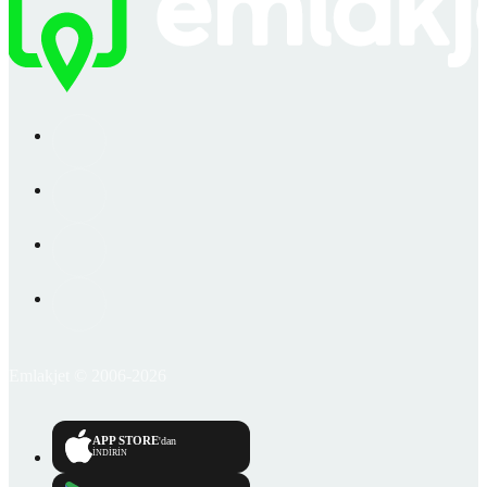
Emlakjet © 2006-2026
APP STORE
'dan
İNDİRİN