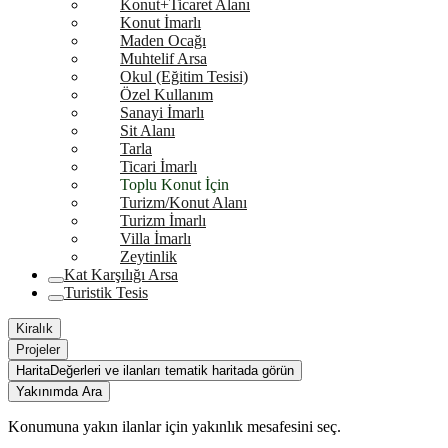
Konut+Ticaret Alanı
Konut İmarlı
Maden Ocağı
Muhtelif Arsa
Okul (Eğitim Tesisi)
Özel Kullanım
Sanayi İmarlı
Sit Alanı
Tarla
Ticari İmarlı
Toplu Konut İçin
Turizm/Konut Alanı
Turizm İmarlı
Villa İmarlı
Zeytinlik
Kat Karşılığı Arsa
Turistik Tesis
Kiralık
Projeler
Harita
Değerleri ve ilanları tematik haritada görün
Yakınımda Ara
Konumuna yakın ilanlar için yakınlık mesafesini seç.