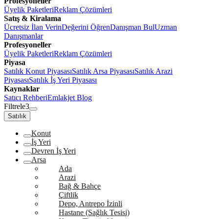
Profesyoneller
Üyelik Paketleri
Reklam Çözümleri
Satış & Kiralama
Ücretsiz İlan Verin
Değerini Öğren
Danışman Bul
Uzman
Danışmanlar
Profesyoneller
Üyelik Paketleri
Reklam Çözümleri
Piyasa
Satılık Konut Piyasası
Satılık Arsa Piyasası
Satılık Arazi
Piyasası
Satılık İş Yeri Piyasası
Kaynaklar
Satıcı Rehberi
Emlakjet Blog
Filtrele
3
Satılık
Konut
İş Yeri
Devren İş Yeri
Arsa
Ada
Arazi
Bağ & Bahçe
Çiftlik
Depo, Antrepo İzinli
Hastane (Sağlık Tesisi)