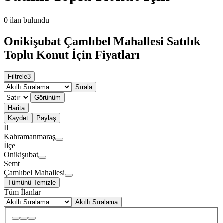
0
ilan bulundu
Onikişubat Çamlıbel Mahallesi Satılık
Toplu Konut İçin Fiyatları
Filtrele
3
Sırala
Görünüm
Harita
Kaydet
Paylaş
İl
Kahramanmaraş
İlçe
Onikişubat
Semt
Çamlıbel Mahallesi
Tümünü Temizle
Tüm İlanlar
Akıllı Sıralama