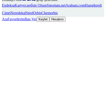
Endeksa
Kariyer.net
İşin Olsun
Sigortam.net
Arabam.com
Hangikredi
Cimri
Neredekal
SteelOrbis
Chemorbis
Ara
Favorilerim
İlan Ver
Keşfet
Hesabım