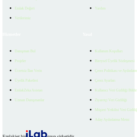
Emlak Değeri
Yardım
Verilerimiz
Hizmetler
Yasal
Danışman Bul
Kullanım Koşulları
Projeler
Bireysel Üyelik Sözleşmesi
Ücretsiz İlan Verin
Çerez Politikası ve Aydınlat
Üyelik Paketleri
Çerez Ayarları
EmlakZeka Asistan
Kullanıcı Veri Gizliliği Bildi
Uzman Danışmanlar
Ziyaretçi Veri Gizliliği
Müşteri Yetkilisi Veri Gizlili
Aday Aydınlatma Metni
Emlakjet bir
grup şirketidir.