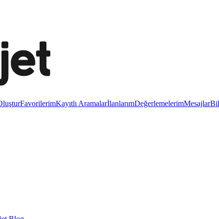
luştur
Favorilerim
Kayıtlı Aramalar
İlanlarım
Değerlemelerim
Mesajlar
Bi
et Blog