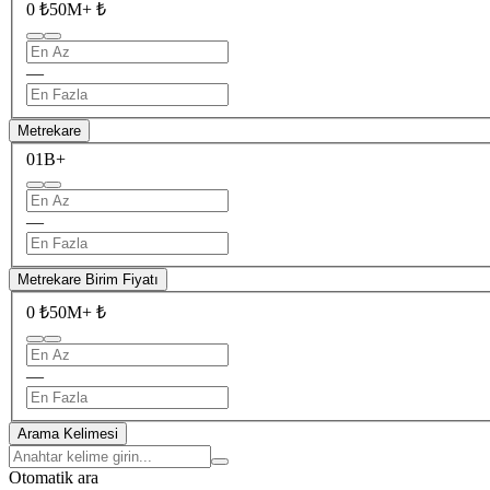
0 ₺
50M+ ₺
—
Metrekare
0
1B+
—
Metrekare Birim Fiyatı
0 ₺
50M+ ₺
—
Arama Kelimesi
Otomatik ara