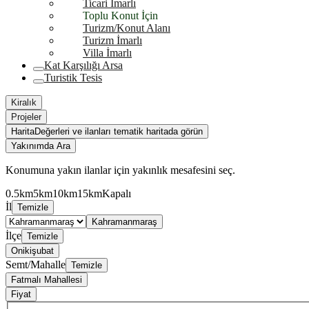
Ticari İmarlı
Toplu Konut İçin
Turizm/Konut Alanı
Turizm İmarlı
Villa İmarlı
Kat Karşılığı Arsa
Turistik Tesis
Kiralık
Projeler
Harita
Değerleri ve ilanları tematik haritada görün
Yakınımda Ara
Konumuna yakın ilanlar için yakınlık mesafesini seç.
0.5km
5km
10km
15km
Kapalı
İl
Temizle
Kahramanmaraş
İlçe
Temizle
Onikişubat
Semt/Mahalle
Temizle
Fatmalı Mahallesi
Fiyat