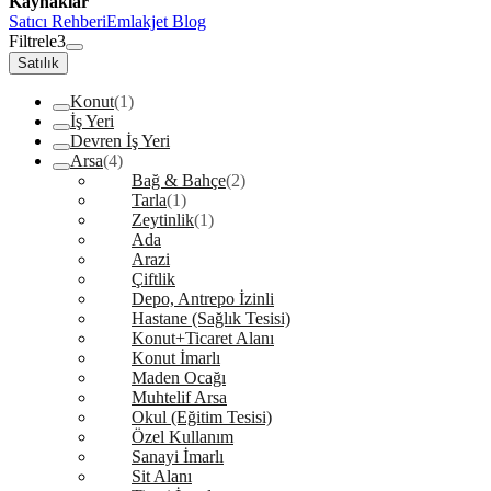
Kaynaklar
Satıcı Rehberi
Emlakjet Blog
Filtrele
3
Satılık
Konut
(1)
İş Yeri
Devren İş Yeri
Arsa
(4)
Bağ & Bahçe
(2)
Tarla
(1)
Zeytinlik
(1)
Ada
Arazi
Çiftlik
Depo, Antrepo İzinli
Hastane (Sağlık Tesisi)
Konut+Ticaret Alanı
Konut İmarlı
Maden Ocağı
Muhtelif Arsa
Okul (Eğitim Tesisi)
Özel Kullanım
Sanayi İmarlı
Sit Alanı