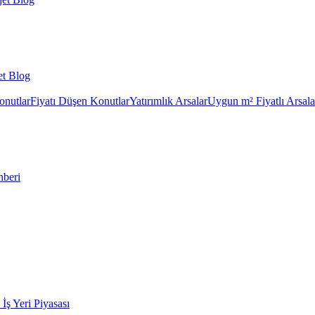
et Blog
onutlar
Fiyatı Düşen Konutlar
Yatırımlık Arsalar
Uygun m² Fiyatlı Arsala
hberi
k İş Yeri Piyasası