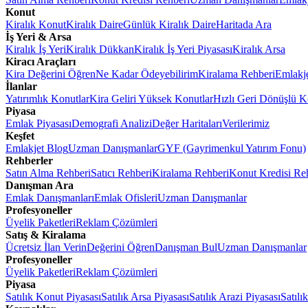
Konut
Kiralık Konut
Kiralık Daire
Günlük Kiralık Daire
Haritada Ara
İş Yeri & Arsa
Kiralık İş Yeri
Kiralık Dükkan
Kiralık İş Yeri Piyasası
Kiralık Arsa
Kiracı Araçları
Kira Değerini Öğren
Ne Kadar Ödeyebilirim
Kiralama Rehberi
Emlakj
İlanlar
Yatırımlık Konutlar
Kira Geliri Yüksek Konutlar
Hızlı Geri Dönüşlü K
Piyasa
Emlak Piyasası
Demografi Analizi
Değer Haritaları
Verilerimiz
Keşfet
Emlakjet Blog
Uzman Danışmanlar
GYF (Gayrimenkul Yatırım Fonu)
Rehberler
Satın Alma Rehberi
Satıcı Rehberi
Kiralama Rehberi
Konut Kredisi Re
Danışman Ara
Emlak Danışmanları
Emlak Ofisleri
Uzman Danışmanlar
Profesyoneller
Üyelik Paketleri
Reklam Çözümleri
Satış & Kiralama
Ücretsiz İlan Verin
Değerini Öğren
Danışman Bul
Uzman Danışmanlar
Profesyoneller
Üyelik Paketleri
Reklam Çözümleri
Piyasa
Satılık Konut Piyasası
Satılık Arsa Piyasası
Satılık Arazi Piyasası
Satılı