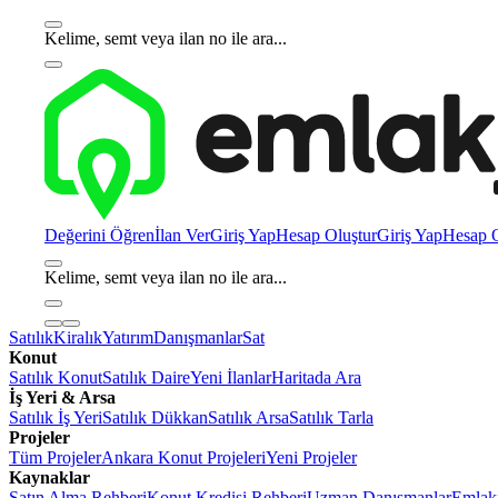
Kelime, semt veya ilan no ile ara...
Değerini Öğren
İlan Ver
Giriş Yap
Hesap Oluştur
Giriş Yap
Hesap O
Kelime, semt veya ilan no ile ara...
Satılık
Kiralık
Yatırım
Danışmanlar
Sat
Konut
Satılık Konut
Satılık Daire
Yeni İlanlar
Haritada Ara
İş Yeri & Arsa
Satılık İş Yeri
Satılık Dükkan
Satılık Arsa
Satılık Tarla
Projeler
Tüm Projeler
Ankara Konut Projeleri
Yeni Projeler
Kaynaklar
Satın Alma Rehberi
Konut Kredisi Rehberi
Uzman Danışmanlar
Emlakj