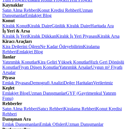
Kaynaklar
Satın Alma Rehberi
Konut Kredisi Rehberi
Uzman
Danışmanlar
Emlakjet Blog
Konut
Kiralık Konut
Kiralık Daire
Günlük Kiralık Daire
Haritada Ara
İş Yeri & Arsa
Kiralık İş Yeri
Kiralık Dükkan
Kiralık İş Yeri Piyasası
Kiralık Arsa
Kiracı Araçları
Kira Değerini Öğren
Ne Kadar Ödeyebilirim
Kiralama
Rehberi
Emlakjet Blog
İlanlar
Yatırımlık Konutlar
Kira Geliri Yüksek Konutlar
Hızlı Geri Dönüşlü
Konutlar
Fiyatı Düşen Konutlar
Yatırımlık Arsalar
Uygun m² Fiyatlı
Arsalar
Piyasa
Emlak Piyasası
Demografi Analizi
Değer Haritaları
Verilerimiz
Keşfet
Emlakjet Blog
Uzman Danışmanlar
GYF (Gayrimenkul Yatırım
Fonu)
Rehberler
Satın Alma Rehberi
Satıcı Rehberi
Kiralama Rehberi
Konut Kredisi
Rehberi
Danışman Ara
Emlak Danışmanları
Emlak Ofisleri
Uzman Danışmanlar