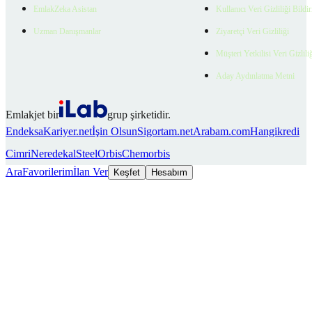
EmlakZeka Asistan
Kullanıcı Veri Gizliliği Bildi
Uzman Danışmanlar
Ziyaretçi Veri Gizliliği
Müşteri Yetkilisi Veri Gizlili
Aday Aydınlatma Metni
Emlakjet bir
grup şirketidir.
Endeksa
Kariyer.net
İşin Olsun
Sigortam.net
Arabam.com
Hangikredi
Cimri
Neredekal
SteelOrbis
Chemorbis
Ara
Favorilerim
İlan Ver
Keşfet
Hesabım