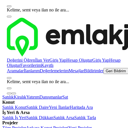
Kelime, semt veya ilan no ile ara...
Değerini Öğren
İlan Ver
Giriş Yap
Hesap Oluştur
Giriş Yap
Hesap
Oluştur
Favorilerim
Kayıtlı
Aramalar
İlanlarım
Değerlemelerim
Mesajlar
Bildirimler
Geri Bildirim
Kelime, semt veya ilan no ile ara...
Satılık
Kiralık
Yatırım
Danışmanlar
Sat
Konut
Satılık Konut
Satılık Daire
Yeni İlanlar
Haritada Ara
İş Yeri & Arsa
Satılık İş Yeri
Satılık Dükkan
Satılık Arsa
Satılık Tarla
Projeler
Tüm Projeler
Ankara Konut Projeleri
Yeni Projeler