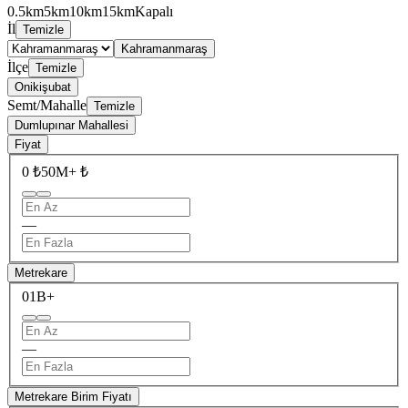
0.5km
5km
10km
15km
Kapalı
İl
Temizle
Kahramanmaraş
İlçe
Temizle
Onikişubat
Semt/Mahalle
Temizle
Dumlupınar Mahallesi
Fiyat
0 ₺
50M+ ₺
—
Metrekare
0
1B+
—
Metrekare Birim Fiyatı