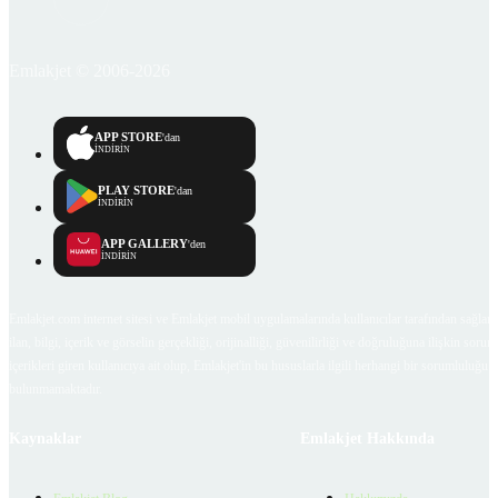
Emlakjet © 2006-2026
APP STORE
'dan
İNDİRİN
PLAY STORE
'dan
İNDİRİN
APP GALLERY
'den
İNDİRİN
Emlakjet.com internet sitesi ve Emlakjet mobil uygulamalarında kullanıcılar tarafından sağlana
ilan, bilgi, içerik ve görselin gerçekliği, orijinalliği, güvenilirliği ve doğruluğuna ilişkin soru
içerikleri giren kullanıcıya ait olup, Emlakjet'in bu hususlarla ilgili herhangi bir sorumluluğu
bulunmamaktadır.
Kaynaklar
Emlakjet Hakkında