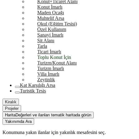
Konut+Ticaret Alanı
Konut İmarlı
Maden Ocağı
Muhtelif Arsa
Okul (Eğitim Tesisi)
Özel Kullanım
Sanayi İmarlı
Sit Alanı
Tarla
Ticari İmarlı
Toplu Konut İçin
Turizm/Konut Alanı
Turizm İmarlı
Villa İmarlı
Zeytinlik
Kat Karşılığı Arsa
Turistik Tesis
Kiralık
Projeler
Harita
Değerleri ve ilanları tematik haritada görün
Yakınımda Ara
Konumuna yakın ilanlar için yakınlık mesafesini seç.