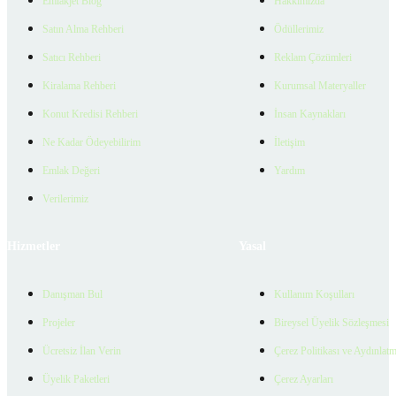
Emlakjet Blog
Hakkımızda
Satın Alma Rehberi
Ödüllerimiz
Satıcı Rehberi
Reklam Çözümleri
Kiralama Rehberi
Kurumsal Materyaller
Konut Kredisi Rehberi
İnsan Kaynakları
Ne Kadar Ödeyebilirim
İletişim
Emlak Değeri
Yardım
Verilerimiz
Hizmetler
Yasal
Danışman Bul
Kullanım Koşulları
Projeler
Bireysel Üyelik Sözleşmesi
Ücretsiz İlan Verin
Çerez Politikası ve Aydınlat
Üyelik Paketleri
Çerez Ayarları