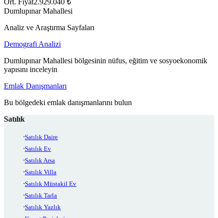
Ort. Fiyat
2.929.040 ₺
Dumlupınar Mahallesi
Analiz ve Araştırma Sayfaları
Demografi Analizi
Dumlupınar Mahallesi bölgesinin nüfus, eğitim ve sosyoekonomik
yapısını inceleyin
Emlak Danışmanları
Bu bölgedeki emlak danışmanlarını bulun
Satılık
Satılık Daire
Satılık Ev
Satılık Arsa
Satılık Villa
Satılık Müstakil Ev
Satılık Tarla
Satılık Yazlık