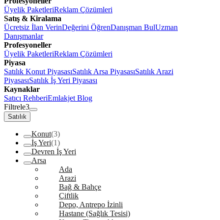
Profesyoneller
Üyelik Paketleri
Reklam Çözümleri
Satış & Kiralama
Ücretsiz İlan Verin
Değerini Öğren
Danışman Bul
Uzman
Danışmanlar
Profesyoneller
Üyelik Paketleri
Reklam Çözümleri
Piyasa
Satılık Konut Piyasası
Satılık Arsa Piyasası
Satılık Arazi
Piyasası
Satılık İş Yeri Piyasası
Kaynaklar
Satıcı Rehberi
Emlakjet Blog
Filtrele
3
Satılık
Konut
(3)
İş Yeri
(1)
Devren İş Yeri
Arsa
Ada
Arazi
Bağ & Bahçe
Çiftlik
Depo, Antrepo İzinli
Hastane (Sağlık Tesisi)