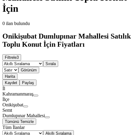
İçin
0
ilan bulundu
Onikişubat Dumlupınar Mahallesi Satılık
Toplu Konut İçin Fiyatları
Filtrele
3
Sırala
Görünüm
Harita
Kaydet
Paylaş
İl
Kahramanmaraş
İlçe
Onikişubat
Semt
Dumlupınar Mahallesi
Tümünü Temizle
Tüm İlanlar
Akıllı Sıralama