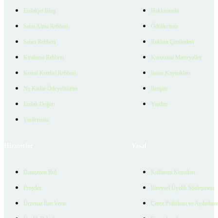
Emlakjet Blog
Hakkımızda
Satın Alma Rehberi
Ödüllerimiz
Satıcı Rehberi
Reklam Çözümleri
Kiralama Rehberi
Kurumsal Materyaller
Konut Kredisi Rehberi
İnsan Kaynakları
Ne Kadar Ödeyebilirim
İletişim
Emlak Değeri
Yardım
Verilerimiz
Hizmetler
Yasal
Danışman Bul
Kullanım Koşulları
Projeler
Bireysel Üyelik Sözleşmesi
Ücretsiz İlan Verin
Çerez Politikası ve Aydınlat