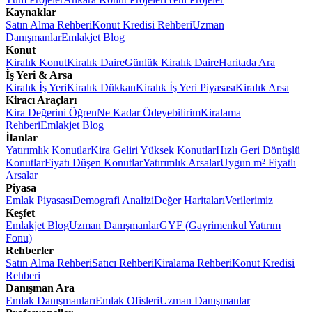
Kaynaklar
Satın Alma Rehberi
Konut Kredisi Rehberi
Uzman
Danışmanlar
Emlakjet Blog
Konut
Kiralık Konut
Kiralık Daire
Günlük Kiralık Daire
Haritada Ara
İş Yeri & Arsa
Kiralık İş Yeri
Kiralık Dükkan
Kiralık İş Yeri Piyasası
Kiralık Arsa
Kiracı Araçları
Kira Değerini Öğren
Ne Kadar Ödeyebilirim
Kiralama
Rehberi
Emlakjet Blog
İlanlar
Yatırımlık Konutlar
Kira Geliri Yüksek Konutlar
Hızlı Geri Dönüşlü
Konutlar
Fiyatı Düşen Konutlar
Yatırımlık Arsalar
Uygun m² Fiyatlı
Arsalar
Piyasa
Emlak Piyasası
Demografi Analizi
Değer Haritaları
Verilerimiz
Keşfet
Emlakjet Blog
Uzman Danışmanlar
GYF (Gayrimenkul Yatırım
Fonu)
Rehberler
Satın Alma Rehberi
Satıcı Rehberi
Kiralama Rehberi
Konut Kredisi
Rehberi
Danışman Ara
Emlak Danışmanları
Emlak Ofisleri
Uzman Danışmanlar