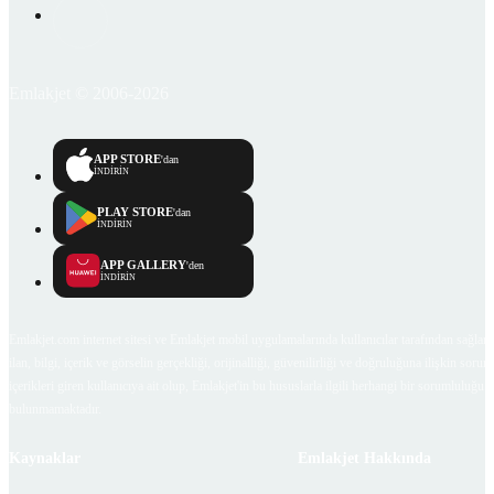
Emlakjet © 2006-2026
APP STORE
'dan
İNDİRİN
PLAY STORE
'dan
İNDİRİN
APP GALLERY
'den
İNDİRİN
Emlakjet.com internet sitesi ve Emlakjet mobil uygulamalarında kullanıcılar tarafından sağlana
ilan, bilgi, içerik ve görselin gerçekliği, orijinalliği, güvenilirliği ve doğruluğuna ilişkin soru
içerikleri giren kullanıcıya ait olup, Emlakjet'in bu hususlarla ilgili herhangi bir sorumluluğu
bulunmamaktadır.
Kaynaklar
Emlakjet Hakkında