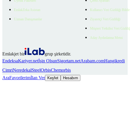
Üyelik Paketleri
Çerez Ayarları
EmlakZeka Asistan
Kullanıcı Veri Gizliliği Bildi
Uzman Danışmanlar
Ziyaretçi Veri Gizliliği
Müşteri Yetkilisi Veri Gizlili
Aday Aydınlatma Metni
Emlakjet bir
grup şirketidir.
Endeksa
Kariyer.net
İşin Olsun
Sigortam.net
Arabam.com
Hangikredi
Cimri
Neredekal
SteelOrbis
Chemorbis
Ara
Favorilerim
İlan Ver
Keşfet
Hesabım