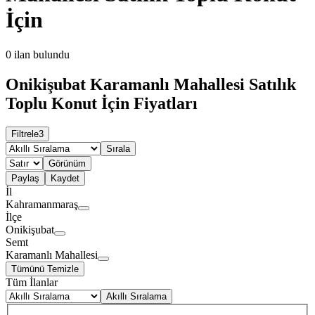
İçin
0
ilan bulundu
Onikişubat Karamanlı Mahallesi Satılık
Toplu Konut İçin Fiyatları
Filtrele
3
Sırala
Görünüm
Paylaş
Kaydet
İl
Kahramanmaraş
İlçe
Onikişubat
Semt
Karamanlı Mahallesi
Tümünü Temizle
Tüm İlanlar
Akıllı Sıralama