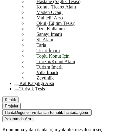
Hastane (Sağlık Tesisi)
Konut+Ticaret Alanı
Maden Ocağı
Muhtelif Arsa
Okul (Eğitim Tesisi)
Özel Kullanım
Sanayi İmarlı
Sit Alanı
Tarla
Ticari İmarlı
Toplu Konut İçin
Turizm/Konut Alanı
Turizm İmarlı
Villa İmarlı
Zeytinlik
Kat Karşılığı Arsa
Turistik Tesis
Kiralık
Projeler
Harita
Değerleri ve ilanları tematik haritada görün
Yakınımda Ara
Konumuna yakın ilanlar için yakınlık mesafesini seç.