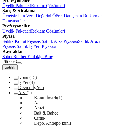
Profesyoneller
Üyelik Paketleri
Reklam Çözümleri
Satış & Kiralama
Ücretsiz İlan Verin
Değerini Öğren
Danışman Bul
Uzman
Danışmanlar
Profesyoneller
Üyelik Paketleri
Reklam Çözümleri
Piyasa
Satılık Konut Piyasası
Satılık Arsa Piyasası
Satılık Arazi
Piyasası
Satılık İş Yeri Piyasası
Kaynaklar
Satıcı Rehberi
Emlakjet Blog
Filtrele
3
Satılık
Konut
(15)
İş Yeri
(4)
Devren İş Yeri
Arsa
(1)
Konut İmarlı
(1)
Ada
Arazi
Bağ & Bahçe
Çiftlik
Depo, Antrepo İzinli