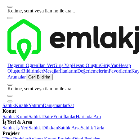
Kelime, semt veya ilan no ile ara...
Değerini Öğren
İlan Ver
Giriş Yap
Hesap Oluştur
Giriş Yap
Hesap
Oluştur
Bildirimler
Mesajlar
İlanlarım
Değerlemelerim
Favorilerim
Kayı
Aramalar
Geri Bildirim
Kelime, semt veya ilan no ile ara...
Satılık
Kiralık
Yatırım
Danışmanlar
Sat
Konut
Satılık Konut
Satılık Daire
Yeni İlanlar
Haritada Ara
İş Yeri & Arsa
Satılık İş Yeri
Satılık Dükkan
Satılık Arsa
Satılık Tarla
Projeler
Tüm Projeler
Ankara Konut Projeleri
Yeni Projeler