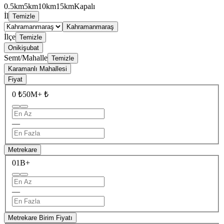
0.5km
5km
10km
15km
Kapalı
İl
Temizle
Kahramanmaraş
İlçe
Temizle
Onikişubat
Semt/Mahalle
Temizle
Karamanlı Mahallesi
Fiyat
0 ₺
50M+ ₺
—
Metrekare
0
1B+
—
Metrekare Birim Fiyatı