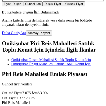
Fiyatı Düşen
Güncel İlan
Düşük Fiyat
Yüksek Fiyat
Bu Kriterlere Uygun İlan Bulunamadı
Arama kriterlerinizi değiştirerek veya daha geniş bir bölgede
arayarak tekrar deneyebilirsiniz.
Daha Geniş Ara
Aramayı Kaydet
Onikişubat Piri Reis Mahallesi Satılık
Toplu Konut İçin İçindeki İlgili İlanlar
Onikişubat Önsen Mahallesi Satılık Toplu Konut İçin
Onikişubat Üngüt Mahallesi Satılık Toplu Konut İçin
Piri Reis Mahallesi Emlak Piyasası
Güncel fiyat verileri
Ort. m² Fiyatı
7.075 ₺/m²
-3.9
%
Ort. Fiyat
2.377.200 ₺
Piri Reis Mahallesi