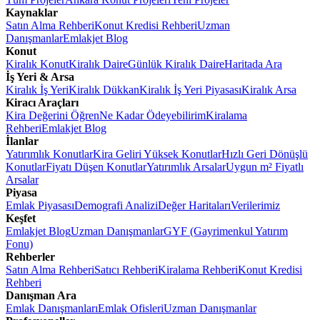
Kaynaklar
Satın Alma Rehberi
Konut Kredisi Rehberi
Uzman
Danışmanlar
Emlakjet Blog
Konut
Kiralık Konut
Kiralık Daire
Günlük Kiralık Daire
Haritada Ara
İş Yeri & Arsa
Kiralık İş Yeri
Kiralık Dükkan
Kiralık İş Yeri Piyasası
Kiralık Arsa
Kiracı Araçları
Kira Değerini Öğren
Ne Kadar Ödeyebilirim
Kiralama
Rehberi
Emlakjet Blog
İlanlar
Yatırımlık Konutlar
Kira Geliri Yüksek Konutlar
Hızlı Geri Dönüşlü
Konutlar
Fiyatı Düşen Konutlar
Yatırımlık Arsalar
Uygun m² Fiyatlı
Arsalar
Piyasa
Emlak Piyasası
Demografi Analizi
Değer Haritaları
Verilerimiz
Keşfet
Emlakjet Blog
Uzman Danışmanlar
GYF (Gayrimenkul Yatırım
Fonu)
Rehberler
Satın Alma Rehberi
Satıcı Rehberi
Kiralama Rehberi
Konut Kredisi
Rehberi
Danışman Ara
Emlak Danışmanları
Emlak Ofisleri
Uzman Danışmanlar