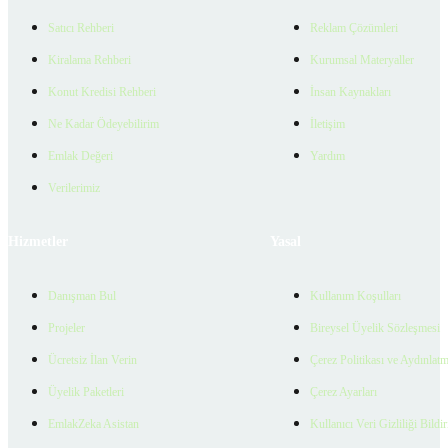
Satıcı Rehberi
Reklam Çözümleri
Kiralama Rehberi
Kurumsal Materyaller
Konut Kredisi Rehberi
İnsan Kaynakları
Ne Kadar Ödeyebilirim
İletişim
Emlak Değeri
Yardım
Verilerimiz
Hizmetler
Yasal
Danışman Bul
Kullanım Koşulları
Projeler
Bireysel Üyelik Sözleşmesi
Ücretsiz İlan Verin
Çerez Politikası ve Aydınlat
Üyelik Paketleri
Çerez Ayarları
EmlakZeka Asistan
Kullanıcı Veri Gizliliği Bildi