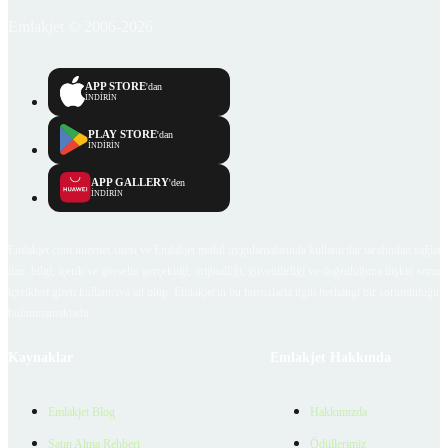
Emlakjet © 2006-2026
APP STORE
'dan
İNDİRİN
PLAY STORE
'dan
İNDİRİN
APP GALLERY
'den
İNDİRİN
Emlakjet.com internet sitesi ve Emlakjet mobil uygulamalarında kullanıcılar tarafından sağlana
ilan, bilgi, içerik ve görselin gerçekliği, orijinalliği, güvenilirliği ve doğruluğuna ilişkin soru
içerikleri giren kullanıcıya ait olup, Emlakjet'in bu hususlarla ilgili herhangi bir sorumluluğu
bulunmamaktadır.
Kaynaklar
Emlakjet Hakkında
Emlakjet Blog
Hakkımızda
Satın Alma Rehberi
Ödüllerimiz