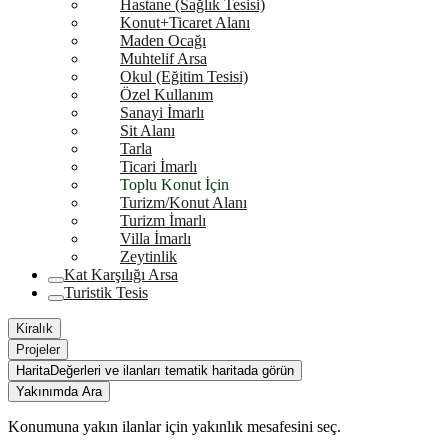
Hastane (Sağlık Tesisi)
Konut+Ticaret Alanı
Maden Ocağı
Muhtelif Arsa
Okul (Eğitim Tesisi)
Özel Kullanım
Sanayi İmarlı
Sit Alanı
Tarla
Ticari İmarlı
Toplu Konut İçin
Turizm/Konut Alanı
Turizm İmarlı
Villa İmarlı
Zeytinlik
Kat Karşılığı Arsa
Turistik Tesis
Kiralık
Projeler
Harita
Değerleri ve ilanları tematik haritada görün
Yakınımda Ara
Konumuna yakın ilanlar için yakınlık mesafesini seç.