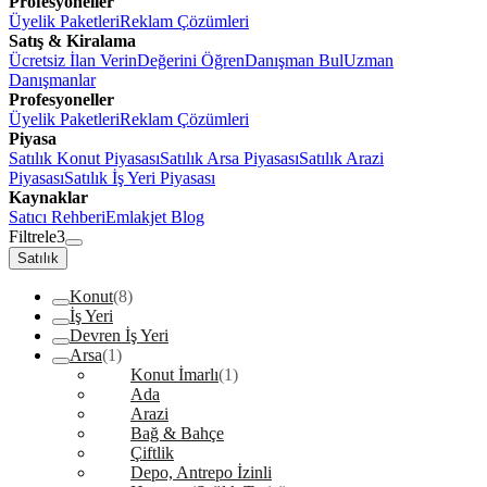
Profesyoneller
Üyelik Paketleri
Reklam Çözümleri
Satış & Kiralama
Ücretsiz İlan Verin
Değerini Öğren
Danışman Bul
Uzman
Danışmanlar
Profesyoneller
Üyelik Paketleri
Reklam Çözümleri
Piyasa
Satılık Konut Piyasası
Satılık Arsa Piyasası
Satılık Arazi
Piyasası
Satılık İş Yeri Piyasası
Kaynaklar
Satıcı Rehberi
Emlakjet Blog
Filtrele
3
Satılık
Konut
(8)
İş Yeri
Devren İş Yeri
Arsa
(1)
Konut İmarlı
(1)
Ada
Arazi
Bağ & Bahçe
Çiftlik
Depo, Antrepo İzinli