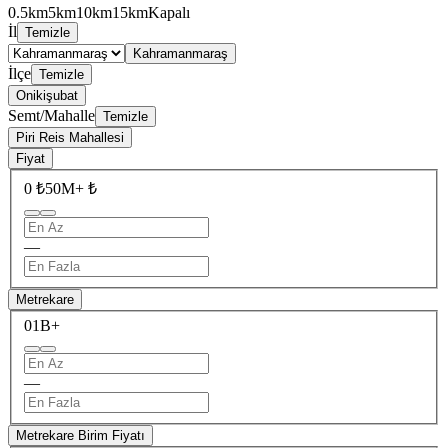
0.5km
5km
10km
15km
Kapalı
İl
Temizle
Kahramanmaraş
İlçe
Temizle
Onikişubat
Semt/Mahalle
Temizle
Piri Reis Mahallesi
Fiyat
0 ₺
50M+ ₺
—
Metrekare
0
1B+
—
Metrekare Birim Fiyatı