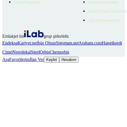
Uzman Danışmanlar
Ziyaretçi Veri Gizliliği
Müşteri Yetkilisi Veri Gizlili
Aday Aydınlatma Metni
Emlakjet bir
grup şirketidir.
Endeksa
Kariyer.net
İşin Olsun
Sigortam.net
Arabam.com
Hangikredi
Cimri
Neredekal
SteelOrbis
Chemorbis
Ara
Favorilerim
İlan Ver
Keşfet
Hesabım