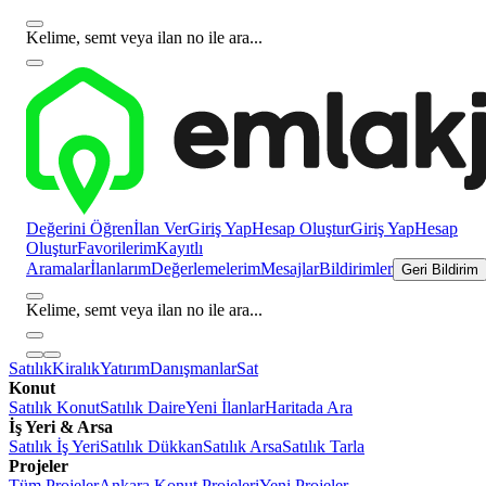
Kelime, semt veya ilan no ile ara...
Değerini Öğren
İlan Ver
Giriş Yap
Hesap Oluştur
Giriş Yap
Hesap
Oluştur
Favorilerim
Kayıtlı
Aramalar
İlanlarım
Değerlemelerim
Mesajlar
Bildirimler
Geri Bildirim
Kelime, semt veya ilan no ile ara...
Satılık
Kiralık
Yatırım
Danışmanlar
Sat
Konut
Satılık Konut
Satılık Daire
Yeni İlanlar
Haritada Ara
İş Yeri & Arsa
Satılık İş Yeri
Satılık Dükkan
Satılık Arsa
Satılık Tarla
Projeler
Tüm Projeler
Ankara Konut Projeleri
Yeni Projeler