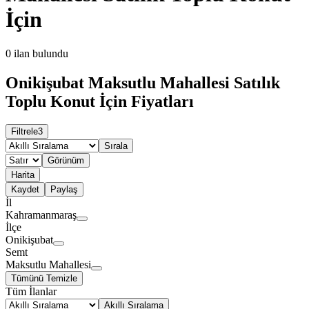
İçin
0
ilan bulundu
Onikişubat Maksutlu Mahallesi Satılık
Toplu Konut İçin Fiyatları
Filtrele
3
Sırala
Görünüm
Harita
Kaydet
Paylaş
İl
Kahramanmaraş
İlçe
Onikişubat
Semt
Maksutlu Mahallesi
Tümünü Temizle
Tüm İlanlar
Akıllı Sıralama