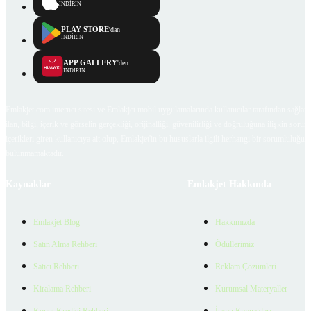
İNDİRİN
PLAY STORE
'dan
İNDİRİN
APP GALLERY
'den
İNDİRİN
Emlakjet.com internet sitesi ve Emlakjet mobil uygulamalarında kullanıcılar tarafından sağlana
ilan, bilgi, içerik ve görselin gerçekliği, orijinalliği, güvenilirliği ve doğruluğuna ilişkin soru
içerikleri giren kullanıcıya ait olup, Emlakjet'in bu hususlarla ilgili herhangi bir sorumluluğu
bulunmamaktadır.
Kaynaklar
Emlakjet Hakkında
Emlakjet Blog
Hakkımızda
Satın Alma Rehberi
Ödüllerimiz
Satıcı Rehberi
Reklam Çözümleri
Kiralama Rehberi
Kurumsal Materyaller
Konut Kredisi Rehberi
İnsan Kaynakları