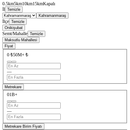
0.5km
5km
10km
15km
Kapalı
İl
Temizle
Kahramanmaraş
İlçe
Temizle
Onikişubat
Semt/Mahalle
Temizle
Maksutlu Mahallesi
Fiyat
0 ₺
50M+ ₺
—
Metrekare
0
1B+
—
Metrekare Birim Fiyatı