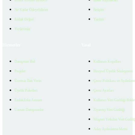
Ne Kadar Ödeyebilirim
İletişim
Emlak Değeri
Yardım
Verilerimiz
Hizmetler
Yasal
Danışman Bul
Kullanım Koşulları
Projeler
Bireysel Üyelik Sözleşmesi
Ücretsiz İlan Verin
Çerez Politikası ve Aydınlat
Üyelik Paketleri
Çerez Ayarları
EmlakZeka Asistan
Kullanıcı Veri Gizliliği Bildi
Uzman Danışmanlar
Ziyaretçi Veri Gizliliği
Müşteri Yetkilisi Veri Gizlili
Aday Aydınlatma Metni