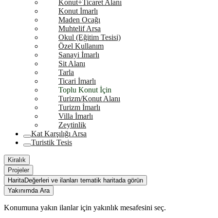
Konut+Ticaret Alanı
Konut İmarlı
Maden Ocağı
Muhtelif Arsa
Okul (Eğitim Tesisi)
Özel Kullanım
Sanayi İmarlı
Sit Alanı
Tarla
Ticari İmarlı
Toplu Konut İçin
Turizm/Konut Alanı
Turizm İmarlı
Villa İmarlı
Zeytinlik
Kat Karşılığı Arsa
Turistik Tesis
Kiralık
Projeler
Harita
Değerleri ve ilanları tematik haritada görün
Yakınımda Ara
Konumuna yakın ilanlar için yakınlık mesafesini seç.