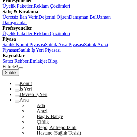
Profesyoneller
Üyelik Paketleri
Reklam Çözümleri
Satış & Kiralama
Ücretsiz İlan Verin
Değerini Öğren
Danışman Bul
Uzman
Danışmanlar
Profesyoneller
Üyelik Paketleri
Reklam Çözümleri
Piyasa
Satılık Konut Piyasası
Satılık Arsa Piyasası
Satılık Arazi
Piyasası
Satılık İş Yeri Piyasası
Kaynaklar
Satıcı Rehberi
Emlakjet Blog
Filtrele
3
Satılık
Konut
İş Yeri
Devren İş Yeri
Arsa
Ada
Arazi
Bağ & Bahçe
Çiftlik
Depo, Antrepo İzinli
Hastane (Sağlık Tesisi)