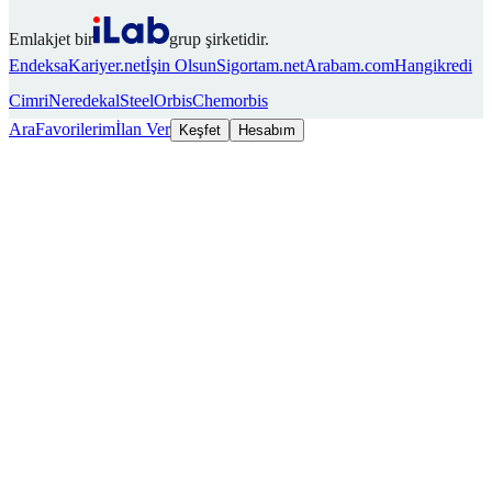
Emlakjet bir
grup şirketidir.
Endeksa
Kariyer.net
İşin Olsun
Sigortam.net
Arabam.com
Hangikredi
Cimri
Neredekal
SteelOrbis
Chemorbis
Ara
Favorilerim
İlan Ver
Keşfet
Hesabım