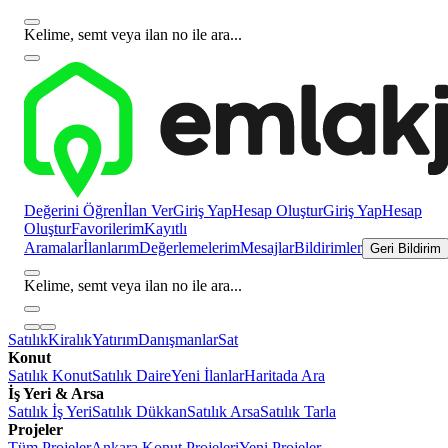
Kelime, semt veya ilan no ile ara...
Değerini Öğren
İlan Ver
Giriş Yap
Hesap Oluştur
Giriş Yap
Hesap
Oluştur
Favorilerim
Kayıtlı
Aramalar
İlanlarım
Değerlemelerim
Mesajlar
Bildirimler
Geri Bildirim
Kelime, semt veya ilan no ile ara...
Satılık
Kiralık
Yatırım
Danışmanlar
Sat
Konut
Satılık Konut
Satılık Daire
Yeni İlanlar
Haritada Ara
İş Yeri & Arsa
Satılık İş Yeri
Satılık Dükkan
Satılık Arsa
Satılık Tarla
Projeler
Tüm Projeler
Ankara Konut Projeleri
Yeni Projeler