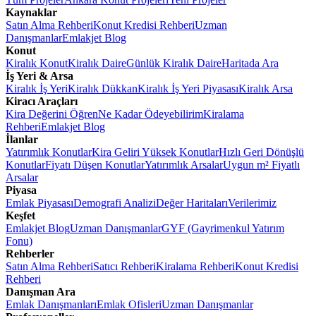
Kaynaklar
Satın Alma Rehberi
Konut Kredisi Rehberi
Uzman
Danışmanlar
Emlakjet Blog
Konut
Kiralık Konut
Kiralık Daire
Günlük Kiralık Daire
Haritada Ara
İş Yeri & Arsa
Kiralık İş Yeri
Kiralık Dükkan
Kiralık İş Yeri Piyasası
Kiralık Arsa
Kiracı Araçları
Kira Değerini Öğren
Ne Kadar Ödeyebilirim
Kiralama
Rehberi
Emlakjet Blog
İlanlar
Yatırımlık Konutlar
Kira Geliri Yüksek Konutlar
Hızlı Geri Dönüşlü
Konutlar
Fiyatı Düşen Konutlar
Yatırımlık Arsalar
Uygun m² Fiyatlı
Arsalar
Piyasa
Emlak Piyasası
Demografi Analizi
Değer Haritaları
Verilerimiz
Keşfet
Emlakjet Blog
Uzman Danışmanlar
GYF (Gayrimenkul Yatırım
Fonu)
Rehberler
Satın Alma Rehberi
Satıcı Rehberi
Kiralama Rehberi
Konut Kredisi
Rehberi
Danışman Ara
Emlak Danışmanları
Emlak Ofisleri
Uzman Danışmanlar