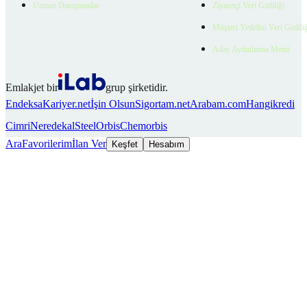
Uzman Danışmanlar
Ziyaretçi Veri Gizliliği
Müşteri Yetkilisi Veri Gizlili
Aday Aydınlatma Metni
Emlakjet bir
grup şirketidir.
Endeksa
Kariyer.net
İşin Olsun
Sigortam.net
Arabam.com
Hangikredi
Cimri
Neredekal
SteelOrbis
Chemorbis
Ara
Favorilerim
İlan Ver
Keşfet
Hesabım