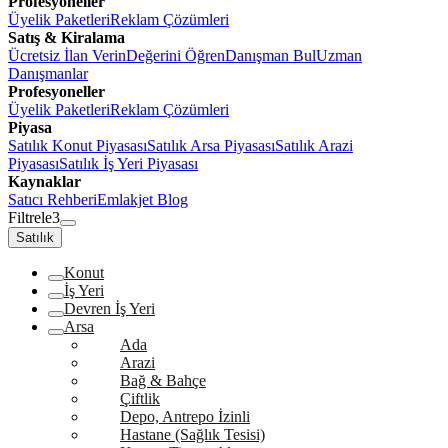
Profesyoneller
Üyelik Paketleri
Reklam Çözümleri
Satış & Kiralama
Ücretsiz İlan Verin
Değerini Öğren
Danışman Bul
Uzman
Danışmanlar
Profesyoneller
Üyelik Paketleri
Reklam Çözümleri
Piyasa
Satılık Konut Piyasası
Satılık Arsa Piyasası
Satılık Arazi
Piyasası
Satılık İş Yeri Piyasası
Kaynaklar
Satıcı Rehberi
Emlakjet Blog
Filtrele
3
Satılık
Konut
İş Yeri
Devren İş Yeri
Arsa
Ada
Arazi
Bağ & Bahçe
Çiftlik
Depo, Antrepo İzinli
Hastane (Sağlık Tesisi)