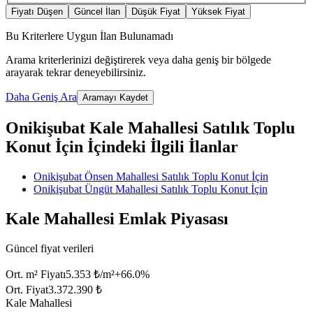
Fiyatı Düşen
Güncel İlan
Düşük Fiyat
Yüksek Fiyat
Bu Kriterlere Uygun İlan Bulunamadı
Arama kriterlerinizi değiştirerek veya daha geniş bir bölgede
arayarak tekrar deneyebilirsiniz.
Daha Geniş Ara
Aramayı Kaydet
Onikişubat Kale Mahallesi Satılık Toplu
Konut İçin İçindeki İlgili İlanlar
Onikişubat Önsen Mahallesi Satılık Toplu Konut İçin
Onikişubat Üngüt Mahallesi Satılık Toplu Konut İçin
Kale Mahallesi Emlak Piyasası
Güncel fiyat verileri
Ort. m² Fiyatı
5.353 ₺/m²
+
66.0
%
Ort. Fiyat
3.372.390 ₺
Kale Mahallesi