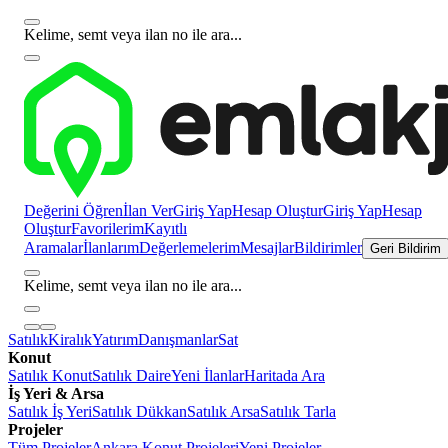
Kelime, semt veya ilan no ile ara...
Değerini Öğren
İlan Ver
Giriş Yap
Hesap Oluştur
Giriş Yap
Hesap
Oluştur
Favorilerim
Kayıtlı
Aramalar
İlanlarım
Değerlemelerim
Mesajlar
Bildirimler
Geri Bildirim
Kelime, semt veya ilan no ile ara...
Satılık
Kiralık
Yatırım
Danışmanlar
Sat
Konut
Satılık Konut
Satılık Daire
Yeni İlanlar
Haritada Ara
İş Yeri & Arsa
Satılık İş Yeri
Satılık Dükkan
Satılık Arsa
Satılık Tarla
Projeler
Tüm Projeler
Ankara Konut Projeleri
Yeni Projeler