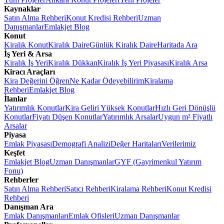
Kaynaklar
Satın Alma Rehberi
Konut Kredisi Rehberi
Uzman
Danışmanlar
Emlakjet Blog
Konut
Kiralık Konut
Kiralık Daire
Günlük Kiralık Daire
Haritada Ara
İş Yeri & Arsa
Kiralık İş Yeri
Kiralık Dükkan
Kiralık İş Yeri Piyasası
Kiralık Arsa
Kiracı Araçları
Kira Değerini Öğren
Ne Kadar Ödeyebilirim
Kiralama
Rehberi
Emlakjet Blog
İlanlar
Yatırımlık Konutlar
Kira Geliri Yüksek Konutlar
Hızlı Geri Dönüşlü
Konutlar
Fiyatı Düşen Konutlar
Yatırımlık Arsalar
Uygun m² Fiyatlı
Arsalar
Piyasa
Emlak Piyasası
Demografi Analizi
Değer Haritaları
Verilerimiz
Keşfet
Emlakjet Blog
Uzman Danışmanlar
GYF (Gayrimenkul Yatırım
Fonu)
Rehberler
Satın Alma Rehberi
Satıcı Rehberi
Kiralama Rehberi
Konut Kredisi
Rehberi
Danışman Ara
Emlak Danışmanları
Emlak Ofisleri
Uzman Danışmanlar