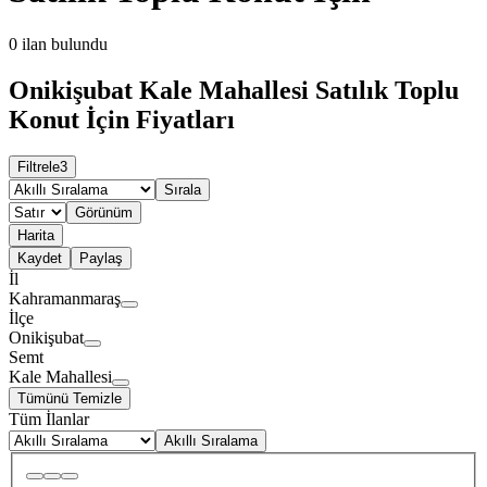
0
ilan bulundu
Onikişubat Kale Mahallesi Satılık Toplu
Konut İçin Fiyatları
Filtrele
3
Sırala
Görünüm
Harita
Kaydet
Paylaş
İl
Kahramanmaraş
İlçe
Onikişubat
Semt
Kale Mahallesi
Tümünü Temizle
Tüm İlanlar
Akıllı Sıralama