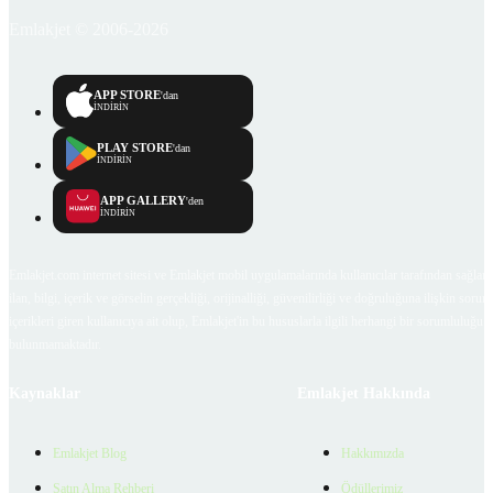
Emlakjet © 2006-2026
APP STORE
'dan
İNDİRİN
PLAY STORE
'dan
İNDİRİN
APP GALLERY
'den
İNDİRİN
Emlakjet.com internet sitesi ve Emlakjet mobil uygulamalarında kullanıcılar tarafından sağlana
ilan, bilgi, içerik ve görselin gerçekliği, orijinalliği, güvenilirliği ve doğruluğuna ilişkin soru
içerikleri giren kullanıcıya ait olup, Emlakjet'in bu hususlarla ilgili herhangi bir sorumluluğu
bulunmamaktadır.
Kaynaklar
Emlakjet Hakkında
Emlakjet Blog
Hakkımızda
Satın Alma Rehberi
Ödüllerimiz