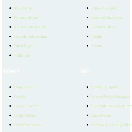
Satıcı Rehberi
Reklam Çözümleri
Kiralama Rehberi
Kurumsal Materyaller
Konut Kredisi Rehberi
İnsan Kaynakları
Ne Kadar Ödeyebilirim
İletişim
Emlak Değeri
Yardım
Verilerimiz
Hizmetler
Yasal
Danışman Bul
Kullanım Koşulları
Projeler
Bireysel Üyelik Sözleşmesi
Ücretsiz İlan Verin
Çerez Politikası ve Aydınlat
Üyelik Paketleri
Çerez Ayarları
EmlakZeka Asistan
Kullanıcı Veri Gizliliği Bildi