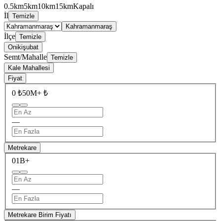
0.5km
5km
10km
15km
Kapalı
İl
Temizle
Kahramanmaraş
İlçe
Temizle
Onikişubat
Semt/Mahalle
Temizle
Kale Mahallesi
Fiyat
0 ₺
50M+ ₺
—
Metrekare
0
1B+
—
Metrekare Birim Fiyatı