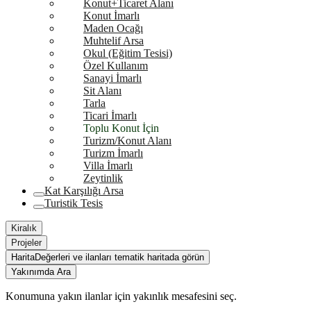
Konut+Ticaret Alanı
Konut İmarlı
Maden Ocağı
Muhtelif Arsa
Okul (Eğitim Tesisi)
Özel Kullanım
Sanayi İmarlı
Sit Alanı
Tarla
Ticari İmarlı
Toplu Konut İçin
Turizm/Konut Alanı
Turizm İmarlı
Villa İmarlı
Zeytinlik
Kat Karşılığı Arsa
Turistik Tesis
Kiralık
Projeler
Harita
Değerleri ve ilanları tematik haritada görün
Yakınımda Ara
Konumuna yakın ilanlar için yakınlık mesafesini seç.