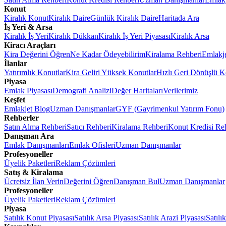
Konut
Kiralık Konut
Kiralık Daire
Günlük Kiralık Daire
Haritada Ara
İş Yeri & Arsa
Kiralık İş Yeri
Kiralık Dükkan
Kiralık İş Yeri Piyasası
Kiralık Arsa
Kiracı Araçları
Kira Değerini Öğren
Ne Kadar Ödeyebilirim
Kiralama Rehberi
Emlakj
İlanlar
Yatırımlık Konutlar
Kira Geliri Yüksek Konutlar
Hızlı Geri Dönüşlü K
Piyasa
Emlak Piyasası
Demografi Analizi
Değer Haritaları
Verilerimiz
Keşfet
Emlakjet Blog
Uzman Danışmanlar
GYF (Gayrimenkul Yatırım Fonu)
Rehberler
Satın Alma Rehberi
Satıcı Rehberi
Kiralama Rehberi
Konut Kredisi Re
Danışman Ara
Emlak Danışmanları
Emlak Ofisleri
Uzman Danışmanlar
Profesyoneller
Üyelik Paketleri
Reklam Çözümleri
Satış & Kiralama
Ücretsiz İlan Verin
Değerini Öğren
Danışman Bul
Uzman Danışmanlar
Profesyoneller
Üyelik Paketleri
Reklam Çözümleri
Piyasa
Satılık Konut Piyasası
Satılık Arsa Piyasası
Satılık Arazi Piyasası
Satılı