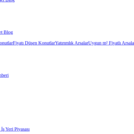
et Blog
onutlar
Fiyatı Düşen Konutlar
Yatırımlık Arsalar
Uygun m² Fiyatlı Arsala
hberi
k İş Yeri Piyasası