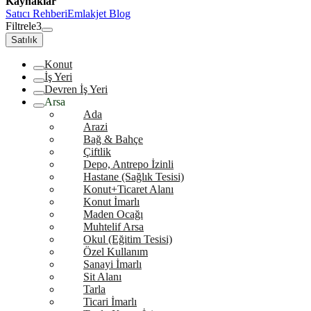
Kaynaklar
Satıcı Rehberi
Emlakjet Blog
Filtrele
3
Satılık
Konut
İş Yeri
Devren İş Yeri
Arsa
Ada
Arazi
Bağ & Bahçe
Çiftlik
Depo, Antrepo İzinli
Hastane (Sağlık Tesisi)
Konut+Ticaret Alanı
Konut İmarlı
Maden Ocağı
Muhtelif Arsa
Okul (Eğitim Tesisi)
Özel Kullanım
Sanayi İmarlı
Sit Alanı
Tarla
Ticari İmarlı