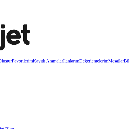
luştur
Favorilerim
Kayıtlı Aramalar
İlanlarım
Değerlemelerim
Mesajlar
Bi
et Blog