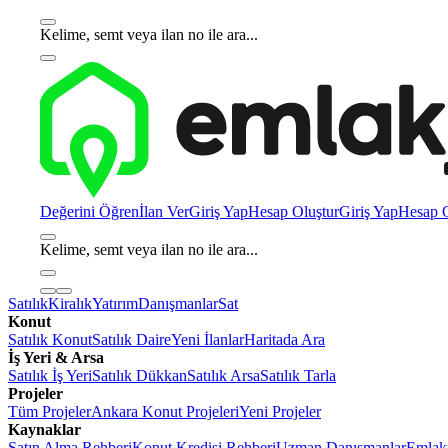
Kelime, semt veya ilan no ile ara...
Değerini Öğren
İlan Ver
Giriş Yap
Hesap Oluştur
Giriş Yap
Hesap O
Kelime, semt veya ilan no ile ara...
Satılık
Kiralık
Yatırım
Danışmanlar
Sat
Konut
Satılık Konut
Satılık Daire
Yeni İlanlar
Haritada Ara
İş Yeri & Arsa
Satılık İş Yeri
Satılık Dükkan
Satılık Arsa
Satılık Tarla
Projeler
Tüm Projeler
Ankara Konut Projeleri
Yeni Projeler
Kaynaklar
Satın Alma Rehberi
Konut Kredisi Rehberi
Uzman Danışmanlar
Emlakj