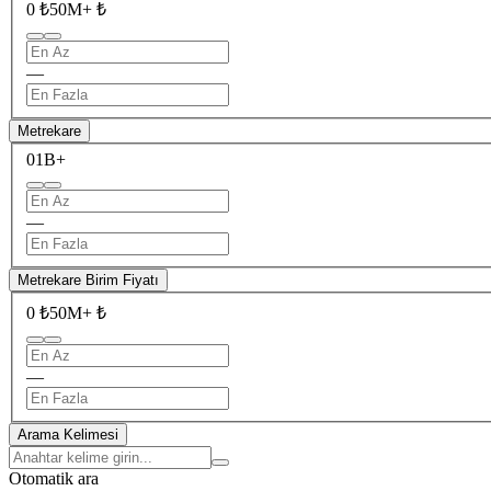
0 ₺
50M+ ₺
—
Metrekare
0
1B+
—
Metrekare Birim Fiyatı
0 ₺
50M+ ₺
—
Arama Kelimesi
Otomatik ara