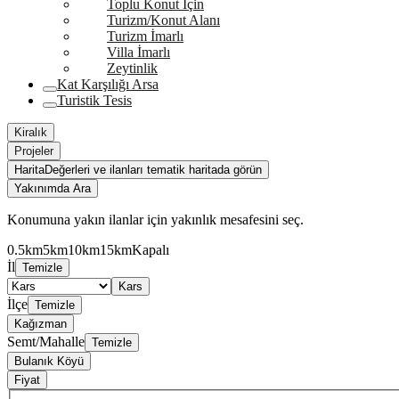
Toplu Konut İçin
Turizm/Konut Alanı
Turizm İmarlı
Villa İmarlı
Zeytinlik
Kat Karşılığı Arsa
Turistik Tesis
Kiralık
Projeler
Harita
Değerleri ve ilanları tematik haritada görün
Yakınımda Ara
Konumuna yakın ilanlar için yakınlık mesafesini seç.
0.5km
5km
10km
15km
Kapalı
İl
Temizle
Kars
İlçe
Temizle
Kağızman
Semt/Mahalle
Temizle
Bulanık Köyü
Fiyat