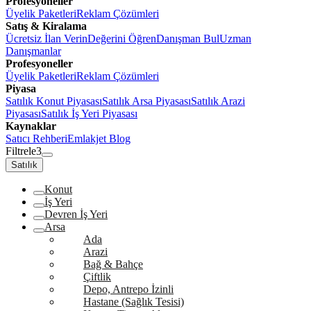
Profesyoneller
Üyelik Paketleri
Reklam Çözümleri
Satış & Kiralama
Ücretsiz İlan Verin
Değerini Öğren
Danışman Bul
Uzman
Danışmanlar
Profesyoneller
Üyelik Paketleri
Reklam Çözümleri
Piyasa
Satılık Konut Piyasası
Satılık Arsa Piyasası
Satılık Arazi
Piyasası
Satılık İş Yeri Piyasası
Kaynaklar
Satıcı Rehberi
Emlakjet Blog
Filtrele
3
Satılık
Konut
İş Yeri
Devren İş Yeri
Arsa
Ada
Arazi
Bağ & Bahçe
Çiftlik
Depo, Antrepo İzinli
Hastane (Sağlık Tesisi)