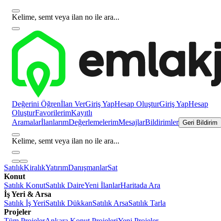
Kelime, semt veya ilan no ile ara...
Değerini Öğren
İlan Ver
Giriş Yap
Hesap Oluştur
Giriş Yap
Hesap
Oluştur
Favorilerim
Kayıtlı
Aramalar
İlanlarım
Değerlemelerim
Mesajlar
Bildirimler
Geri Bildirim
Kelime, semt veya ilan no ile ara...
Satılık
Kiralık
Yatırım
Danışmanlar
Sat
Konut
Satılık Konut
Satılık Daire
Yeni İlanlar
Haritada Ara
İş Yeri & Arsa
Satılık İş Yeri
Satılık Dükkan
Satılık Arsa
Satılık Tarla
Projeler
Tüm Projeler
Ankara Konut Projeleri
Yeni Projeler