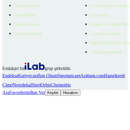
Ücretsiz İlan Verin
Çerez Politikası ve Aydınlat
Üyelik Paketleri
Çerez Ayarları
EmlakZeka Asistan
Kullanıcı Veri Gizliliği Bildi
Uzman Danışmanlar
Ziyaretçi Veri Gizliliği
Müşteri Yetkilisi Veri Gizlili
Aday Aydınlatma Metni
Emlakjet bir
grup şirketidir.
Endeksa
Kariyer.net
İşin Olsun
Sigortam.net
Arabam.com
Hangikredi
Cimri
Neredekal
SteelOrbis
Chemorbis
Ara
Favorilerim
İlan Ver
Keşfet
Hesabım