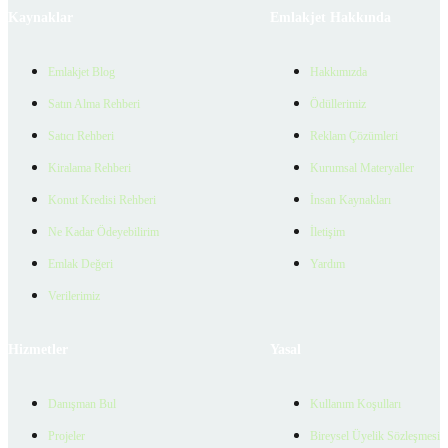
Kaynaklar
Emlakjet Hakkında
Emlakjet Blog
Hakkımızda
Satın Alma Rehberi
Ödüllerimiz
Satıcı Rehberi
Reklam Çözümleri
Kiralama Rehberi
Kurumsal Materyaller
Konut Kredisi Rehberi
İnsan Kaynakları
Ne Kadar Ödeyebilirim
İletişim
Emlak Değeri
Yardım
Verilerimiz
Hizmetler
Yasal
Danışman Bul
Kullanım Koşulları
Projeler
Bireysel Üyelik Sözleşmesi