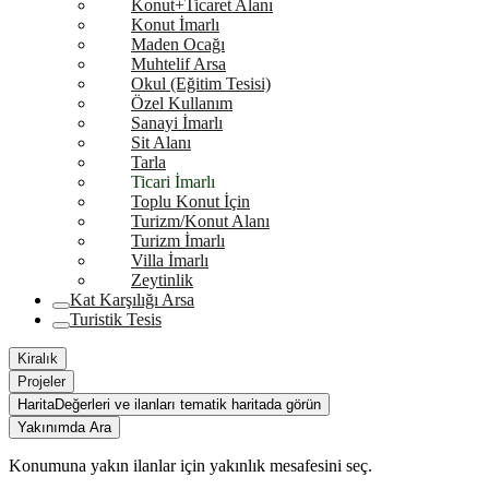
Konut+Ticaret Alanı
Konut İmarlı
Maden Ocağı
Muhtelif Arsa
Okul (Eğitim Tesisi)
Özel Kullanım
Sanayi İmarlı
Sit Alanı
Tarla
Ticari İmarlı
Toplu Konut İçin
Turizm/Konut Alanı
Turizm İmarlı
Villa İmarlı
Zeytinlik
Kat Karşılığı Arsa
Turistik Tesis
Kiralık
Projeler
Harita
Değerleri ve ilanları tematik haritada görün
Yakınımda Ara
Konumuna yakın ilanlar için yakınlık mesafesini seç.