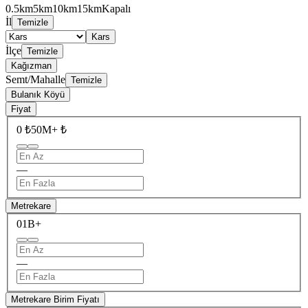
0.5km
5km
10km
15km
Kapalı
İl
Temizle
Kars
İlçe
Temizle
Kağızman
Semt/Mahalle
Temizle
Bulanık Köyü
Fiyat
0 ₺
50M+ ₺
—
Metrekare
0
1B+
—
Metrekare Birim Fiyatı