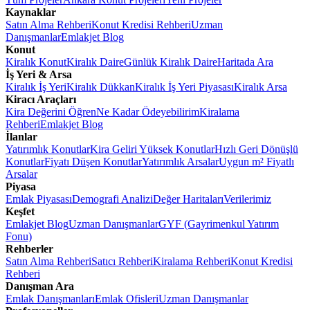
Kaynaklar
Satın Alma Rehberi
Konut Kredisi Rehberi
Uzman
Danışmanlar
Emlakjet Blog
Konut
Kiralık Konut
Kiralık Daire
Günlük Kiralık Daire
Haritada Ara
İş Yeri & Arsa
Kiralık İş Yeri
Kiralık Dükkan
Kiralık İş Yeri Piyasası
Kiralık Arsa
Kiracı Araçları
Kira Değerini Öğren
Ne Kadar Ödeyebilirim
Kiralama
Rehberi
Emlakjet Blog
İlanlar
Yatırımlık Konutlar
Kira Geliri Yüksek Konutlar
Hızlı Geri Dönüşlü
Konutlar
Fiyatı Düşen Konutlar
Yatırımlık Arsalar
Uygun m² Fiyatlı
Arsalar
Piyasa
Emlak Piyasası
Demografi Analizi
Değer Haritaları
Verilerimiz
Keşfet
Emlakjet Blog
Uzman Danışmanlar
GYF (Gayrimenkul Yatırım
Fonu)
Rehberler
Satın Alma Rehberi
Satıcı Rehberi
Kiralama Rehberi
Konut Kredisi
Rehberi
Danışman Ara
Emlak Danışmanları
Emlak Ofisleri
Uzman Danışmanlar