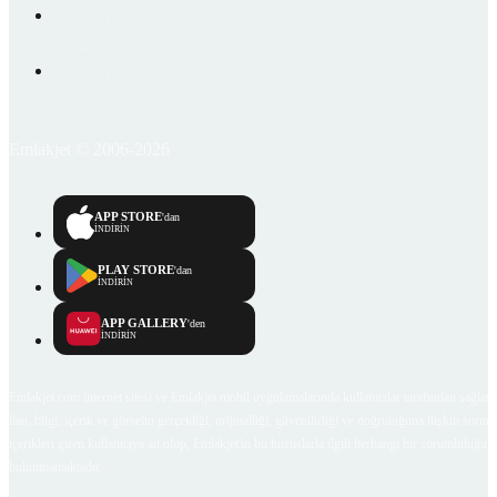
Emlakjet © 2006-2026
APP STORE
'dan
İNDİRİN
PLAY STORE
'dan
İNDİRİN
APP GALLERY
'den
İNDİRİN
Emlakjet.com internet sitesi ve Emlakjet mobil uygulamalarında kullanıcılar tarafından sağlana
ilan, bilgi, içerik ve görselin gerçekliği, orijinalliği, güvenilirliği ve doğruluğuna ilişkin soru
içerikleri giren kullanıcıya ait olup, Emlakjet'in bu hususlarla ilgili herhangi bir sorumluluğu
bulunmamaktadır.