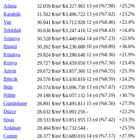
Adana
13 yıl (%7.98)
+25.2%
32.059 ₺/m²
₺4.327.965
Karabük
13 yıl (%7.62)
+23.2%
31.502 ₺/m²
₺3.496.722
Van
12 yıl (%8.46)
+22.4%
30.941 ₺/m²
₺3.712.920
Tekirdağ
12 yıl (%8.43)
+14.4%
30.636 ₺/m²
₺3.247.416
Amasya
14 yıl (%7.23)
+22.6%
30.528 ₺/m²
₺3.449.664
Bingöl
10 yıl (%9.89)
+36.6%
30.262 ₺/m²
₺4.236.680
Kütahya
12 yıl (%8.36)
+21.9%
29.824 ₺/m²
₺3.280.640
Konya
13 yıl (%7.50)
+23.4%
29.727 ₺/m²
₺4.459.050
Artvin
12 yıl (%8.55)
+25.3%
29.672 ₺/m²
₺3.857.360
Bilecik
12 yıl (%8.59)
+24.2%
29.576 ₺/m²
₺3.430.816
Iğdır
13 yıl (%7.67)
+23.9%
29.574 ₺/m²
₺3.696.750
Niğde
14 yıl (%7.19)
+30.7%
29.188 ₺/m²
₺4.057.132
Gümüşhane
15 yıl (%6.56)
+27.3%
28.891 ₺/m²
₺3.495.811
Düzce
-
+22.2%
28.632 ₺/m²
₺3.092.256
Sivas
13 yıl (%7.42)
+23.3%
28.533 ₺/m²
₺3.851.955
Ardahan
-
+25.5%
28.464 ₺/m²
₺2.732.544
Çorum
14 yıl (%7.17)
+27.9%
28.377 ₺/m²
₺3.689.010