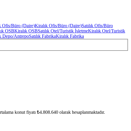
ık Ofis/Büro (Daire)
Kiralık Ofis/Büro (Daire)
Satılık Ofis/Büro
ılık OSB
Kiralık OSB
Satılık Otel/Turistik İşletme
Kiralık Otel/Turistik
ık Depo/Antrepo
Satılık Fabrika
Kiralık Fabrika
Ortalama konut fiyatı ₺4.808.640 olarak hesaplanmaktadır.