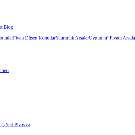
et Blog
onutlar
Fiyatı Düşen Konutlar
Yatırımlık Arsalar
Uygun m² Fiyatlı Arsala
hberi
k İş Yeri Piyasası