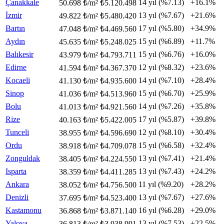
Çanakkale
14 yıl (%7.13)
+16.1%
50.698 ₺/m²
₺5.120.498
İzmir
13 yıl (%7.67)
+21.6%
49.822 ₺/m²
₺5.480.420
Bartın
17 yıl (%5.80)
+34.9%
47.048 ₺/m²
₺4.469.560
Aydın
15 yıl (%6.89)
+11.7%
45.635 ₺/m²
₺5.248.025
Balıkesir
15 yıl (%6.76)
+16.0%
43.979 ₺/m²
₺4.793.711
Edirne
12 yıl (%8.32)
+23.6%
41.594 ₺/m²
₺4.367.370
Kocaeli
14 yıl (%7.10)
+28.4%
41.130 ₺/m²
₺4.935.600
Sinop
15 yıl (%6.70)
+25.9%
41.036 ₺/m²
₺4.513.960
Bolu
14 yıl (%7.26)
+35.8%
41.013 ₺/m²
₺4.921.560
Rize
17 yıl (%5.87)
+39.8%
40.163 ₺/m²
₺5.422.005
Tunceli
12 yıl (%8.10)
+30.4%
38.955 ₺/m²
₺4.596.690
Ordu
15 yıl (%6.58)
+32.4%
38.918 ₺/m²
₺4.709.078
Zonguldak
13 yıl (%7.41)
+21.4%
38.405 ₺/m²
₺4.224.550
Isparta
13 yıl (%7.43)
+24.2%
38.359 ₺/m²
₺4.411.285
Ankara
11 yıl (%9.20)
+28.2%
38.052 ₺/m²
₺4.756.500
Denizli
13 yıl (%7.67)
+27.6%
37.695 ₺/m²
₺4.523.400
Kastamonu
16 yıl (%6.28)
+29.0%
36.868 ₺/m²
₺3.871.140
Yalova
13 yıl (%7.53)
+22.5%
36.813 ₺/m²
₺3.938.991