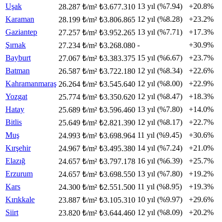
Uşak
13 yıl (%7.94)
+20.8%
28.287 ₺/m²
₺3.677.310
Karaman
12 yıl (%8.28)
+23.2%
28.199 ₺/m²
₺3.806.865
Gaziantep
13 yıl (%7.71)
+17.3%
27.257 ₺/m²
₺3.952.265
Şırnak
-
+30.9%
27.234 ₺/m²
₺3.268.080
Bayburt
15 yıl (%6.67)
+23.7%
27.067 ₺/m²
₺3.383.375
Batman
12 yıl (%8.34)
+22.6%
26.587 ₺/m²
₺3.722.180
Kahramanmaraş
12 yıl (%8.00)
+22.9%
26.264 ₺/m²
₺3.545.640
Yozgat
12 yıl (%8.47)
+18.3%
25.774 ₺/m²
₺3.350.620
Hatay
13 yıl (%7.80)
+14.0%
25.689 ₺/m²
₺3.596.460
Bitlis
12 yıl (%8.17)
+22.7%
25.649 ₺/m²
₺2.821.390
Muş
11 yıl (%9.45)
+30.6%
24.993 ₺/m²
₺3.698.964
Kırşehir
14 yıl (%7.24)
+21.0%
24.967 ₺/m²
₺3.495.380
Elazığ
16 yıl (%6.39)
+25.7%
24.657 ₺/m²
₺3.797.178
Erzurum
13 yıl (%7.80)
+19.2%
24.657 ₺/m²
₺3.698.550
Kars
11 yıl (%8.95)
+19.3%
24.300 ₺/m²
₺2.551.500
Kırıkkale
10 yıl (%9.97)
+29.6%
23.887 ₺/m²
₺3.105.310
Siirt
12 yıl (%8.09)
+20.2%
23.820 ₺/m²
₺3.644.460