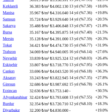
Kırklareli
13 yıl (%7.58)
+18.6%
36.383 ₺/m²
₺4.002.130
Manisa
14 yıl (%7.36)
+19.8%
35.967 ₺/m²
₺4.316.040
Samsun
14 yıl (%7.35)
+20.5%
35.724 ₺/m²
₺3.929.640
Sakarya
13 yıl (%7.87)
+21.8%
35.488 ₺/m²
₺3.406.848
Bursa
14 yıl (%7.40)
+21.5%
35.167 ₺/m²
₺4.395.875
Mersin
13 yıl (%7.59)
+20.3%
35.128 ₺/m²
₺4.391.000
Tokat
15 yıl (%6.77)
+31.9%
34.421 ₺/m²
₺4.474.730
Trabzon
16 yıl (%6.14)
+27.6%
34.069 ₺/m²
₺4.940.005
Nevşehir
12 yıl (%8.03)
+26.4%
33.839 ₺/m²
₺3.925.324
Eskişehir
13 yıl (%7.95)
+20.9%
33.807 ₺/m²
₺3.718.770
Çankırı
16 yıl (%6.18)
+36.3%
33.696 ₺/m²
₺4.043.520
Aksaray
14 yıl (%7.35)
+27.8%
33.243 ₺/m²
₺3.822.945
Giresun
15 yıl (%6.78)
+26.1%
32.686 ₺/m²
₺3.987.692
Erzincan
-
+30.5%
32.636 ₺/m²
₺3.753.140
Afyonkarahisar
13 yıl (%7.55)
+20.7%
32.424 ₺/m²
₺3.793.608
Burdur
12 yıl (%8.10)
+18.3%
32.354 ₺/m²
₺3.720.710
Diyarbakır
-
+19.0%
32.200 ₺/m²
₺4.830.000