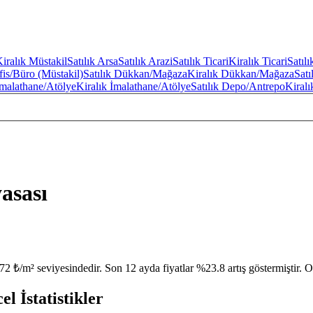
iralık Müstakil
Satılık Arsa
Satılık Arazi
Satılık Ticari
Kiralık Ticari
Satıl
fis/Büro (Müstakil)
Satılık Dükkan/Mağaza
Kiralık Dükkan/Mağaza
Sat
 İmalathane/Atölye
Kiralık İmalathane/Atölye
Satılık Depo/Antrepo
Kiral
asası
72 ₺/m² seviyesindedir. Son 12 ayda fiyatlar %23.8 artış göstermiştir. 
l İstatistikler