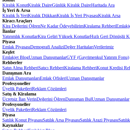
Kiralık Konut
Kiralık Daire
Günlük Kiralık Daire
Haritada Ara
İş Yeri & Arsa
Kiralık İş Yeri
Kiralık Dükkan
Kiralık İş Yeri Piyasası
Kiralık Arsa
Kiracı Araçları
Kira Değerini Öğren
Ne Kadar Ödeyebilirim
Kiralama Rehberi
Emlakj
İlanlar
Yatırımlık Konutlar
Kira Geliri Yüksek Konutlar
Hızlı Geri Dönüşlü K
Piyasa
Emlak Piyasası
Demografi Analizi
Değer Haritaları
Verilerimiz
Keşfet
Emlakjet Blog
Uzman Danışmanlar
GYF (Gayrimenkul Yatırım Fonu)
Rehberler
Satın Alma Rehberi
Satıcı Rehberi
Kiralama Rehberi
Konut Kredisi Re
Danışman Ara
Emlak Danışmanları
Emlak Ofisleri
Uzman Danışmanlar
Profesyoneller
Üyelik Paketleri
Reklam Çözümleri
Satış & Kiralama
Ücretsiz İlan Verin
Değerini Öğren
Danışman Bul
Uzman Danışmanlar
Profesyoneller
Üyelik Paketleri
Reklam Çözümleri
Piyasa
Satılık Konut Piyasası
Satılık Arsa Piyasası
Satılık Arazi Piyasası
Satılı
Kaynaklar