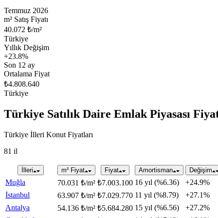
Temmuz 2026
m² Satış Fiyatı
40.072 ₺/m²
Türkiye
Yıllık Değişim
+
23.8
%
Son 12 ay
Ortalama Fiyat
₺4.808.640
Türkiye
Türkiye Satılık Daire Emlak Piyasası Fiya
Türkiye İlleri Konut Fiyatları
81 il
İlleri
m² Fiyat
Fiyat
Amortisman
Değişim
Muğla
16 yıl (%6.36)
+24.9%
70.031 ₺/m²
₺7.003.100
İstanbul
11 yıl (%8.79)
+27.1%
63.907 ₺/m²
₺7.029.770
Antalya
15 yıl (%6.56)
+27.2%
54.136 ₺/m²
₺5.684.280