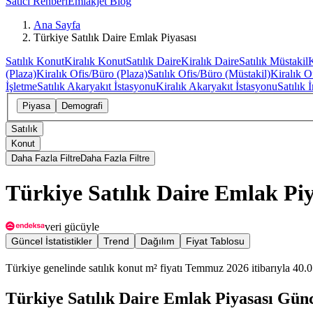
Satıcı Rehberi
Emlakjet Blog
Ana Sayfa
Türkiye Satılık Daire Emlak Piyasası
Satılık Konut
Kiralık Konut
Satılık Daire
Kiralık Daire
Satılık Müstakil
K
(Plaza)
Kiralık Ofis/Büro (Plaza)
Satılık Ofis/Büro (Müstakil)
Kiralık O
İşletme
Satılık Akaryakıt İstasyonu
Kiralık Akaryakıt İstasyonu
Satılık
Piyasa
Demografi
Satılık
Konut
Daha Fazla Filtre
Daha Fazla Filtre
Türkiye Satılık Daire Emlak Piy
veri gücüyle
Güncel İstatistikler
Trend
Dağılım
Fiyat Tablosu
Türkiye genelinde satılık konut m² fiyatı Temmuz 2026 itibarıyla 40.0
Türkiye Satılık Daire Emlak Piyasası Günce