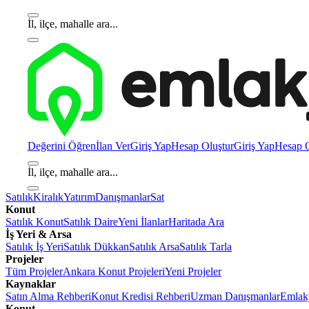
İl, ilçe, mahalle ara...
Değerini Öğren
İlan Ver
Giriş Yap
Hesap Oluştur
Giriş Yap
Hesap O
İl, ilçe, mahalle ara...
Satılık
Kiralık
Yatırım
Danışmanlar
Sat
Konut
Satılık Konut
Satılık Daire
Yeni İlanlar
Haritada Ara
İş Yeri & Arsa
Satılık İş Yeri
Satılık Dükkan
Satılık Arsa
Satılık Tarla
Projeler
Tüm Projeler
Ankara Konut Projeleri
Yeni Projeler
Kaynaklar
Satın Alma Rehberi
Konut Kredisi Rehberi
Uzman Danışmanlar
Emlakj
Konut