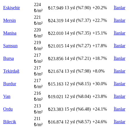
224
Eskişehir
13 yıl (%7.90)
+20.2%
İlanlar
₺17.949
₺/m²
221
Mersin
14 yıl (%7.37)
+22.7%
İlanlar
₺24.319
₺/m²
220
Manisa
14 yıl (%7.35)
+15.1%
İlanlar
₺22.010
₺/m²
219
Samsun
14 yıl (%7.27)
+17.8%
İlanlar
₺21.015
₺/m²
217
Bursa
14 yıl (%7.21)
+18.7%
İlanlar
₺23.856
₺/m²
217
Tekirdağ
13 yıl (%7.98)
+8.0%
İlanlar
₺21.674
₺/m²
217
Burdur
12 yıl (%8.15)
+30.0%
İlanlar
₺15.163
₺/m²
216
Van
12 yıl (%8.04)
+23.8%
İlanlar
₺19.021
₺/m²
213
Ordu
15 yıl (%6.48)
+24.1%
İlanlar
₺23.383
₺/m²
211
Bilecik
12 yıl (%8.57)
+24.6%
İlanlar
₺16.874
₺/m²