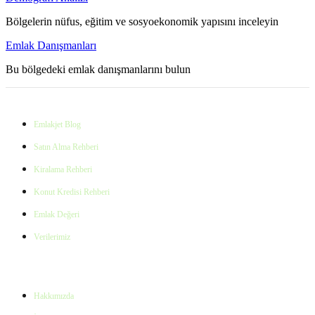
Bölgelerin nüfus, eğitim ve sosyoekonomik yapısını inceleyin
Emlak Danışmanları
Bu bölgedeki emlak danışmanlarını bulun
Kaynaklar
Emlakjet Blog
Satın Alma Rehberi
Kiralama Rehberi
Konut Kredisi Rehberi
Emlak Değeri
Verilerimiz
Emlakjet Hakkında
Hakkımızda