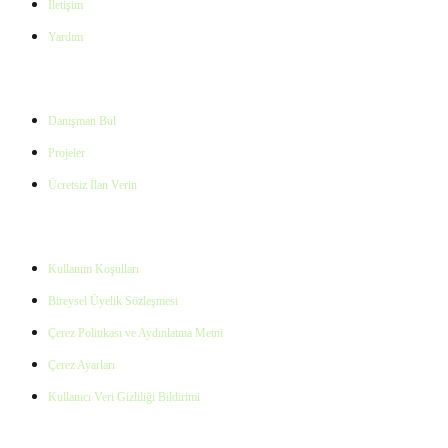
İletişim
Yardım
Hizmetler
Danışman Bul
Projeler
Ücretsiz İlan Verin
Yasal
Kullanım Koşulları
Bireysel Üyelik Sözleşmesi
Çerez Politikası ve Aydınlatma Metni
Çerez Ayarları
Kullanıcı Veri Gizliliği Bildirimi
Popüler Aramalar