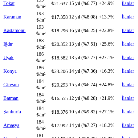
Tokat
15 yıl (%6.77)
+24.9%
İlanlar
₺21.637
₺/m²
193
Karaman
12 yıl (%8.08)
+13.7%
İlanlar
₺17.358
₺/m²
193
Kastamonu
16 yıl (%6.25)
+22.8%
İlanlar
₺18.296
₺/m²
188
Iğdır
13 yıl (%7.51)
+25.6%
İlanlar
₺20.352
₺/m²
186
Uşak
13 yıl (%7.77)
+27.1%
İlanlar
₺18.582
₺/m²
186
Konya
14 yıl (%7.36)
+16.3%
İlanlar
₺23.206
₺/m²
184
Giresun
15 yıl (%6.74)
+24.8%
İlanlar
₺20.293
₺/m²
184
Batman
12 yıl (%8.28)
+21.9%
İlanlar
₺16.555
₺/m²
184
Şanlıurfa
10 yıl (%9.82)
+27.1%
İlanlar
₺18.376
₺/m²
184
Amasya
14 yıl (%7.27)
+18.2%
İlanlar
₺17.992
₺/m²
181