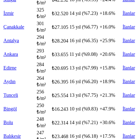
₺/m²
325
İzmir
14 yıl (%7.23)
+18.6%
İlanlar
₺32.520
₺/m²
301
Çanakkale
15 yıl (%6.77)
+16.0%
İlanlar
₺27.105
₺/m²
294
Antalya
16 yıl (%6.35)
+25.9%
İlanlar
₺28.204
₺/m²
293
Ankara
11 yıl (%9.08)
+20.6%
İlanlar
₺33.655
₺/m²
284
Edirne
13 yıl (%7.99)
+15.8%
İlanlar
₺20.695
₺/m²
264
Aydın
16 yıl (%6.20)
+18.9%
İlanlar
₺26.395
₺/m²
256
Tunceli
13 yıl (%7.75)
+21.3%
İlanlar
₺25.554
₺/m²
250
Bingöl
10 yıl (%9.83)
+47.9%
İlanlar
₺16.243
₺/m²
248
Bolu
14 yıl (%7.21)
+30.6%
İlanlar
₺22.314
₺/m²
247
Balıkesir
16 yıl (%6.18)
+17.5%
İlanlar
₺23.468