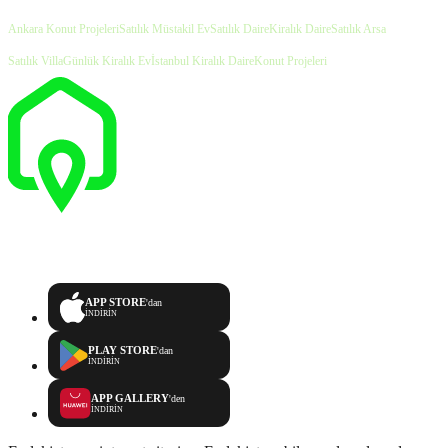
Ankara Konut Projeleri
Satılık Müstakil Ev
Satılık Daire
Kiralık Daire
Satılık Arsa
Satılık Villa
Günlük Kiralık Ev
İstanbul Kiralık Daire
Konut Projeleri
APP STORE
'dan
İNDİRİN
PLAY STORE
'dan
İNDİRİN
APP GALLERY
'den
İNDİRİN