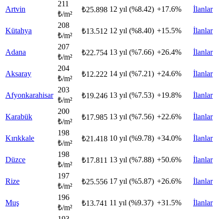
211
Artvin
12 yıl (%8.42)
+17.6%
İlanlar
₺25.898
₺/m²
208
Kütahya
12 yıl (%8.40)
+15.5%
İlanlar
₺13.512
₺/m²
207
Adana
13 yıl (%7.66)
+26.4%
İlanlar
₺22.754
₺/m²
204
Aksaray
14 yıl (%7.21)
+24.6%
İlanlar
₺12.222
₺/m²
203
Afyonkarahisar
13 yıl (%7.53)
+19.8%
İlanlar
₺19.246
₺/m²
200
Karabük
13 yıl (%7.56)
+22.6%
İlanlar
₺17.985
₺/m²
198
Kırıkkale
10 yıl (%9.78)
+34.0%
İlanlar
₺21.418
₺/m²
198
Düzce
13 yıl (%7.88)
+50.6%
İlanlar
₺17.811
₺/m²
197
Rize
17 yıl (%5.87)
+26.6%
İlanlar
₺25.556
₺/m²
196
Muş
11 yıl (%9.37)
+31.5%
İlanlar
₺13.741
₺/m²
193