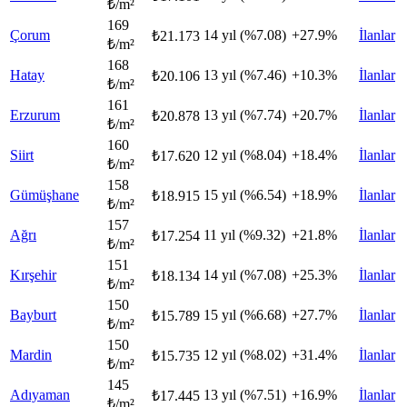
₺/m²
169
Çorum
14 yıl (%7.08)
+27.9%
İlanlar
₺21.173
₺/m²
168
Hatay
13 yıl (%7.46)
+10.3%
İlanlar
₺20.106
₺/m²
161
Erzurum
13 yıl (%7.74)
+20.7%
İlanlar
₺20.878
₺/m²
160
Siirt
12 yıl (%8.04)
+18.4%
İlanlar
₺17.620
₺/m²
158
Gümüşhane
15 yıl (%6.54)
+18.9%
İlanlar
₺18.915
₺/m²
157
Ağrı
11 yıl (%9.32)
+21.8%
İlanlar
₺17.254
₺/m²
151
Kırşehir
14 yıl (%7.08)
+25.3%
İlanlar
₺18.134
₺/m²
150
Bayburt
15 yıl (%6.68)
+27.7%
İlanlar
₺15.789
₺/m²
150
Mardin
12 yıl (%8.02)
+31.4%
İlanlar
₺15.735
₺/m²
145
Adıyaman
13 yıl (%7.51)
+16.9%
İlanlar
₺17.445
₺/m²