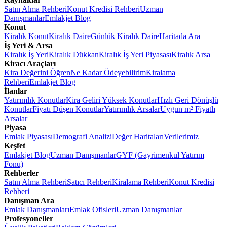
Satın Alma Rehberi
Konut Kredisi Rehberi
Uzman
Danışmanlar
Emlakjet Blog
Konut
Kiralık Konut
Kiralık Daire
Günlük Kiralık Daire
Haritada Ara
İş Yeri & Arsa
Kiralık İş Yeri
Kiralık Dükkan
Kiralık İş Yeri Piyasası
Kiralık Arsa
Kiracı Araçları
Kira Değerini Öğren
Ne Kadar Ödeyebilirim
Kiralama
Rehberi
Emlakjet Blog
İlanlar
Yatırımlık Konutlar
Kira Geliri Yüksek Konutlar
Hızlı Geri Dönüşlü
Konutlar
Fiyatı Düşen Konutlar
Yatırımlık Arsalar
Uygun m² Fiyatlı
Arsalar
Piyasa
Emlak Piyasası
Demografi Analizi
Değer Haritaları
Verilerimiz
Keşfet
Emlakjet Blog
Uzman Danışmanlar
GYF (Gayrimenkul Yatırım
Fonu)
Rehberler
Satın Alma Rehberi
Satıcı Rehberi
Kiralama Rehberi
Konut Kredisi
Rehberi
Danışman Ara
Emlak Danışmanları
Emlak Ofisleri
Uzman Danışmanlar
Profesyoneller