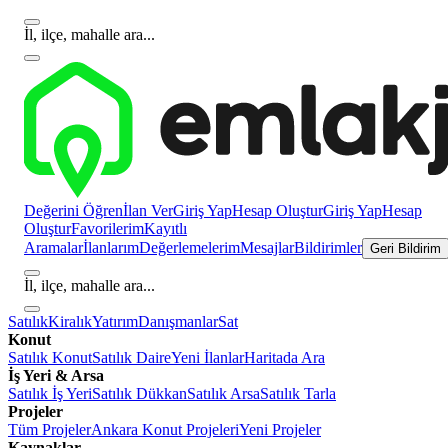
İl, ilçe, mahalle ara...
Değerini Öğren
İlan Ver
Giriş Yap
Hesap Oluştur
Giriş Yap
Hesap
Oluştur
Favorilerim
Kayıtlı
Aramalar
İlanlarım
Değerlemelerim
Mesajlar
Bildirimler
Geri Bildirim
İl, ilçe, mahalle ara...
Satılık
Kiralık
Yatırım
Danışmanlar
Sat
Konut
Satılık Konut
Satılık Daire
Yeni İlanlar
Haritada Ara
İş Yeri & Arsa
Satılık İş Yeri
Satılık Dükkan
Satılık Arsa
Satılık Tarla
Projeler
Tüm Projeler
Ankara Konut Projeleri
Yeni Projeler
Kaynaklar