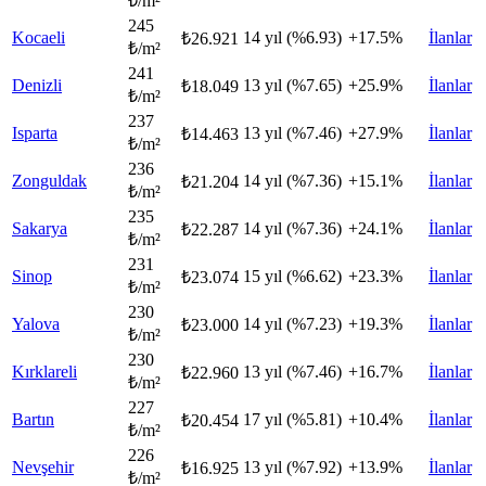
₺/m²
245
Kocaeli
14 yıl (%6.93)
+17.5%
İlanlar
₺26.921
₺/m²
241
Denizli
13 yıl (%7.65)
+25.9%
İlanlar
₺18.049
₺/m²
237
Isparta
13 yıl (%7.46)
+27.9%
İlanlar
₺14.463
₺/m²
236
Zonguldak
14 yıl (%7.36)
+15.1%
İlanlar
₺21.204
₺/m²
235
Sakarya
14 yıl (%7.36)
+24.1%
İlanlar
₺22.287
₺/m²
231
Sinop
15 yıl (%6.62)
+23.3%
İlanlar
₺23.074
₺/m²
230
Yalova
14 yıl (%7.23)
+19.3%
İlanlar
₺23.000
₺/m²
230
Kırklareli
13 yıl (%7.46)
+16.7%
İlanlar
₺22.960
₺/m²
227
Bartın
17 yıl (%5.81)
+10.4%
İlanlar
₺20.454
₺/m²
226
Nevşehir
13 yıl (%7.92)
+13.9%
İlanlar
₺16.925
₺/m²