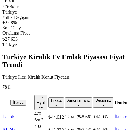
m² Kira
276 ₺/m²
Türkiye
Yıllık Değişim
+
22.8
%
Son 12 ay
Ortalama Fiyat
₺27.633
Türkiye
Türkiye Kiralık Ev Emlak Piyasası Fiyat
Trendi
Türkiye İlleri Kiralık Konut Fiyatları
78 il
m²
Fiyat
Amortisman
Değişim
İlanlar
İlleri
Fiyat
470
İstanbul
12 yıl (%8.66)
+44.9%
İlanlar
₺44.612
₺/m²
402
Muğla
18 yıl (%5.53)
+24.4%
İlanlar
₺42.232