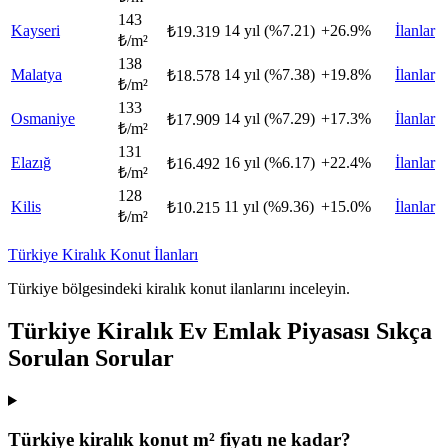
143
Kayseri
14 yıl (%7.21)
+26.9%
İlanlar
₺19.319
₺/m²
138
Malatya
14 yıl (%7.38)
+19.8%
İlanlar
₺18.578
₺/m²
133
Osmaniye
14 yıl (%7.29)
+17.3%
İlanlar
₺17.909
₺/m²
131
Elazığ
16 yıl (%6.17)
+22.4%
İlanlar
₺16.492
₺/m²
128
Kilis
11 yıl (%9.36)
+15.0%
İlanlar
₺10.215
₺/m²
Türkiye Kiralık Konut İlanları
Türkiye bölgesindeki kiralık konut ilanlarını inceleyin.
Türkiye Kiralık Ev Emlak Piyasası Sıkça
Sorulan Sorular
Türkiye kiralık konut m² fiyatı ne kadar?