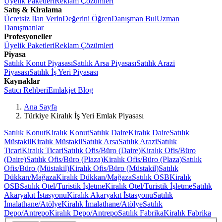
Üyelik Paketleri
Reklam Çözümleri
Satış & Kiralama
Ücretsiz İlan Verin
Değerini Öğren
Danışman Bul
Uzman
Danışmanlar
Profesyoneller
Üyelik Paketleri
Reklam Çözümleri
Piyasa
Satılık Konut Piyasası
Satılık Arsa Piyasası
Satılık Arazi
Piyasası
Satılık İş Yeri Piyasası
Kaynaklar
Satıcı Rehberi
Emlakjet Blog
Ana Sayfa
Türkiye Kiralık İş Yeri Emlak Piyasası
Satılık Konut
Kiralık Konut
Satılık Daire
Kiralık Daire
Satılık
Müstakil
Kiralık Müstakil
Satılık Arsa
Satılık Arazi
Satılık
Ticari
Kiralık Ticari
Satılık Ofis/Büro (Daire)
Kiralık Ofis/Büro
(Daire)
Satılık Ofis/Büro (Plaza)
Kiralık Ofis/Büro (Plaza)
Satılık
Ofis/Büro (Müstakil)
Kiralık Ofis/Büro (Müstakil)
Satılık
Dükkan/Mağaza
Kiralık Dükkan/Mağaza
Satılık OSB
Kiralık
OSB
Satılık Otel/Turistik İşletme
Kiralık Otel/Turistik İşletme
Satılık
Akaryakıt İstasyonu
Kiralık Akaryakıt İstasyonu
Satılık
İmalathane/Atölye
Kiralık İmalathane/Atölye
Satılık
Depo/Antrepo
Kiralık Depo/Antrepo
Satılık Fabrika
Kiralık Fabrika