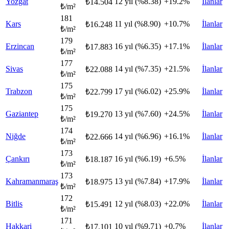
Yozgat
12 yıl (%8.38)
+19.2%
İlanlar
₺14.504
₺/m²
181
Kars
11 yıl (%8.90)
+10.7%
İlanlar
₺16.248
₺/m²
179
Erzincan
16 yıl (%6.35)
+17.1%
İlanlar
₺17.883
₺/m²
177
Sivas
14 yıl (%7.35)
+21.5%
İlanlar
₺22.088
₺/m²
175
Trabzon
17 yıl (%6.02)
+25.9%
İlanlar
₺22.799
₺/m²
175
Gaziantep
13 yıl (%7.60)
+24.5%
İlanlar
₺19.270
₺/m²
174
Niğde
14 yıl (%6.96)
+16.1%
İlanlar
₺22.666
₺/m²
173
Çankırı
16 yıl (%6.19)
+6.5%
İlanlar
₺18.187
₺/m²
173
Kahramanmaraş
13 yıl (%7.84)
+17.9%
İlanlar
₺18.975
₺/m²
172
Bitlis
12 yıl (%8.03)
+22.0%
İlanlar
₺15.491
₺/m²
171
Hakkari
10 yıl (%9.71)
+0.7%
İlanlar
₺17.101