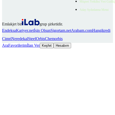
Müşteri Yetkilisi Veri Gizlili
Aday Aydınlatma Metni
Emlakjet bir
grup şirketidir.
Endeksa
Kariyer.net
İşin Olsun
Sigortam.net
Arabam.com
Hangikredi
Cimri
Neredekal
SteelOrbis
Chemorbis
Ara
Favorilerim
İlan Ver
Keşfet
Hesabım