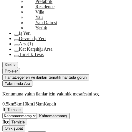
Prefabrik
Residence
Villa
Yalı
Yalı Dairesi
Yazlık
İş Yeri
Devren İş Yeri
Arsa
(1)
Kat Karşılığı Arsa
Turistik Tesis
Kiralık
Projeler
Harita
Değerleri ve ilanları tematik haritada görün
Yakınımda Ara
Konumuna yakın ilanlar için yakınlık mesafesini seç.
0.5km
5km
10km
15km
Kapalı
İl
Temizle
Kahramanmaraş
İlçe
Temizle
Onikişubat