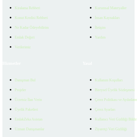
Kiralama Rehberi
Kurumsal Materyaller
Konut Kredisi Rehberi
İnsan Kaynakları
Ne Kadar Ödeyebilirim
İletişim
Emlak Değeri
Yardım
Verilerimiz
Hizmetler
Yasal
Danışman Bul
Kullanım Koşulları
Projeler
Bireysel Üyelik Sözleşmesi
Ücretsiz İlan Verin
Çerez Politikası ve Aydınlat
Üyelik Paketleri
Çerez Ayarları
EmlakZeka Asistan
Kullanıcı Veri Gizliliği Bildi
Uzman Danışmanlar
Ziyaretçi Veri Gizliliği