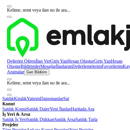
Kelime, semt veya ilan no ile ara...
Değerini Öğren
İlan Ver
Giriş Yap
Hesap Oluştur
Giriş Yap
Hesap
Oluştur
Bildirimler
Mesajlar
İlanlarım
Değerlemelerim
Favorilerim
Kayı
Aramalar
Geri Bildirim
Kelime, semt veya ilan no ile ara...
Satılık
Kiralık
Yatırım
Danışmanlar
Sat
Konut
Satılık Konut
Satılık Daire
Yeni İlanlar
Haritada Ara
İş Yeri & Arsa
Satılık İş Yeri
Satılık Dükkan
Satılık Arsa
Satılık Tarla
Projeler
Tüm Projeler
Ankara Konut Projeleri
Yeni Projeler