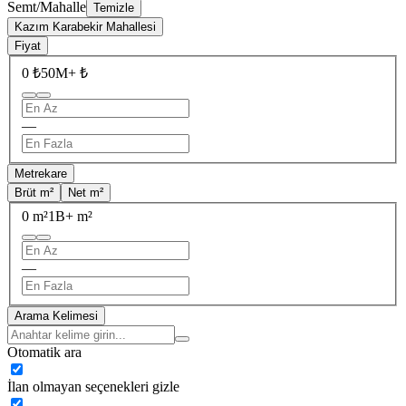
Semt/Mahalle
Temizle
Kazım Karabekir Mahallesi
Fiyat
0 ₺
50M+ ₺
—
Metrekare
Brüt m²
Net m²
0 m²
1B+ m²
—
Arama Kelimesi
Otomatik ara
İlan olmayan seçenekleri gizle