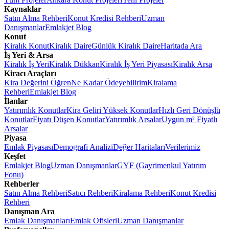
Kaynaklar
Satın Alma Rehberi
Konut Kredisi Rehberi
Uzman
Danışmanlar
Emlakjet Blog
Konut
Kiralık Konut
Kiralık Daire
Günlük Kiralık Daire
Haritada Ara
İş Yeri & Arsa
Kiralık İş Yeri
Kiralık Dükkan
Kiralık İş Yeri Piyasası
Kiralık Arsa
Kiracı Araçları
Kira Değerini Öğren
Ne Kadar Ödeyebilirim
Kiralama
Rehberi
Emlakjet Blog
İlanlar
Yatırımlık Konutlar
Kira Geliri Yüksek Konutlar
Hızlı Geri Dönüşlü
Konutlar
Fiyatı Düşen Konutlar
Yatırımlık Arsalar
Uygun m² Fiyatlı
Arsalar
Piyasa
Emlak Piyasası
Demografi Analizi
Değer Haritaları
Verilerimiz
Keşfet
Emlakjet Blog
Uzman Danışmanlar
GYF (Gayrimenkul Yatırım
Fonu)
Rehberler
Satın Alma Rehberi
Satıcı Rehberi
Kiralama Rehberi
Konut Kredisi
Rehberi
Danışman Ara
Emlak Danışmanları
Emlak Ofisleri
Uzman Danışmanlar