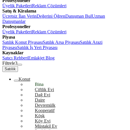
Profesyoneller
Üyelik Paketleri
Reklam Çözümleri
Satış & Kiralama
Ücretsiz İlan Verin
Değerini Öğren
Danışman Bul
Uzman
Danışmanlar
Profesyoneller
Üyelik Paketleri
Reklam Çözümleri
Piyasa
Satılık Konut Piyasası
Satılık Arsa Piyasası
Satılık Arazi
Piyasası
Satılık İş Yeri Piyasası
Kaynaklar
Satıcı Rehberi
Emlakjet Blog
Filtrele
3
Satılık
Konut
Bina
Çiftlik Evi
Dağ Evi
Daire
Devremülk
Kooperatif
Köşk
Köy Evi
Müstakil Ev