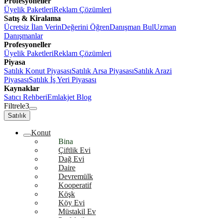
Profesyoneller
Üyelik Paketleri
Reklam Çözümleri
Satış & Kiralama
Ücretsiz İlan Verin
Değerini Öğren
Danışman Bul
Uzman
Danışmanlar
Profesyoneller
Üyelik Paketleri
Reklam Çözümleri
Piyasa
Satılık Konut Piyasası
Satılık Arsa Piyasası
Satılık Arazi
Piyasası
Satılık İş Yeri Piyasası
Kaynaklar
Satıcı Rehberi
Emlakjet Blog
Filtrele
3
Satılık
Konut
Bina
Çiftlik Evi
Dağ Evi
Daire
Devremülk
Kooperatif
Köşk
Köy Evi
Müstakil Ev