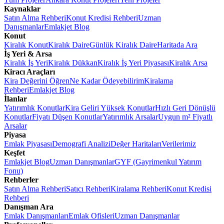
Kaynaklar
Satın Alma Rehberi
Konut Kredisi Rehberi
Uzman
Danışmanlar
Emlakjet Blog
Konut
Kiralık Konut
Kiralık Daire
Günlük Kiralık Daire
Haritada Ara
İş Yeri & Arsa
Kiralık İş Yeri
Kiralık Dükkan
Kiralık İş Yeri Piyasası
Kiralık Arsa
Kiracı Araçları
Kira Değerini Öğren
Ne Kadar Ödeyebilirim
Kiralama
Rehberi
Emlakjet Blog
İlanlar
Yatırımlık Konutlar
Kira Geliri Yüksek Konutlar
Hızlı Geri Dönüşlü
Konutlar
Fiyatı Düşen Konutlar
Yatırımlık Arsalar
Uygun m² Fiyatlı
Arsalar
Piyasa
Emlak Piyasası
Demografi Analizi
Değer Haritaları
Verilerimiz
Keşfet
Emlakjet Blog
Uzman Danışmanlar
GYF (Gayrimenkul Yatırım
Fonu)
Rehberler
Satın Alma Rehberi
Satıcı Rehberi
Kiralama Rehberi
Konut Kredisi
Rehberi
Danışman Ara
Emlak Danışmanları
Emlak Ofisleri
Uzman Danışmanlar