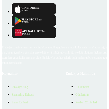
APP STORE
'dan
İNDİRİN
PLAY STORE
'dan
İNDİRİN
APP GALLERY
'den
İNDİRİN
Emlakjet.com internet sitesi ve Emlakjet mobil uygulamalarında kullanıcılar tarafından sağlana
ilan, bilgi, içerik ve görselin gerçekliği, orijinalliği, güvenilirliği ve doğruluğuna ilişkin soru
içerikleri giren kullanıcıya ait olup, Emlakjet'in bu hususlarla ilgili herhangi bir sorumluluğu
bulunmamaktadır.
Kaynaklar
Emlakjet Hakkında
Emlakjet Blog
Hakkımızda
Satın Alma Rehberi
Ödüllerimiz
Satıcı Rehberi
Reklam Çözümleri