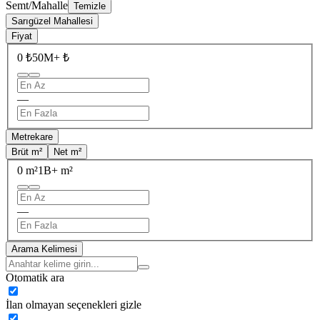
Semt/Mahalle
Temizle
Sarıgüzel Mahallesi
Fiyat
0 ₺
50M+ ₺
—
Metrekare
Brüt m²
Net m²
0 m²
1B+ m²
—
Arama Kelimesi
Otomatik ara
İlan olmayan seçenekleri gizle