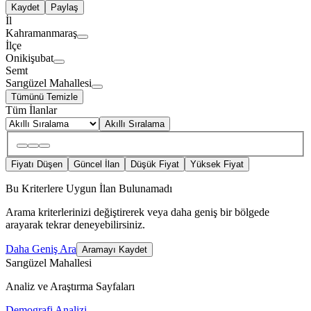
Kaydet
Paylaş
İl
Kahramanmaraş
İlçe
Onikişubat
Semt
Sarıgüzel Mahallesi
Tümünü Temizle
Tüm İlanlar
Akıllı Sıralama
Fiyatı Düşen
Güncel İlan
Düşük Fiyat
Yüksek Fiyat
Bu Kriterlere Uygun İlan Bulunamadı
Arama kriterlerinizi değiştirerek veya daha geniş bir bölgede
arayarak tekrar deneyebilirsiniz.
Daha Geniş Ara
Aramayı Kaydet
Sarıgüzel Mahallesi
Analiz ve Araştırma Sayfaları
Demografi Analizi