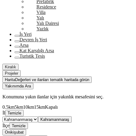
Prefabrik
Residence
Villa
Yalı
Yalı Dairesi
Yazlık
İş Yeri
Devren İş Yeri
Arsa
Kat Karşılığı Arsa
Turistik Tesis
Kiralık
Projeler
Harita
Değerleri ve ilanları tematik haritada görün
Yakınımda Ara
Konumuna yakın ilanlar için yakınlık mesafesini seç.
0.5km
5km
10km
15km
Kapalı
İl
Temizle
Kahramanmaraş
İlçe
Temizle
Onikişubat