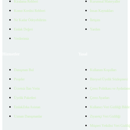
Kiralama Rehberi
Kurumsal Materyaller
Konut Kredisi Rehberi
İnsan Kaynakları
Ne Kadar Ödeyebilirim
İletişim
Emlak Değeri
Yardım
Verilerimiz
Hizmetler
Yasal
Danışman Bul
Kullanım Koşulları
Projeler
Bireysel Üyelik Sözleşmesi
Ücretsiz İlan Verin
Çerez Politikası ve Aydınlat
Üyelik Paketleri
Çerez Ayarları
EmlakZeka Asistan
Kullanıcı Veri Gizliliği Bildi
Uzman Danışmanlar
Ziyaretçi Veri Gizliliği
Müşteri Yetkilisi Veri Gizlili