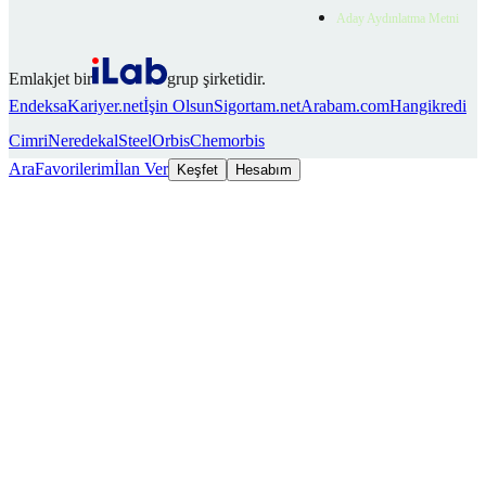
Aday Aydınlatma Metni
Emlakjet bir
grup şirketidir.
Endeksa
Kariyer.net
İşin Olsun
Sigortam.net
Arabam.com
Hangikredi
Cimri
Neredekal
SteelOrbis
Chemorbis
Ara
Favorilerim
İlan Ver
Keşfet
Hesabım