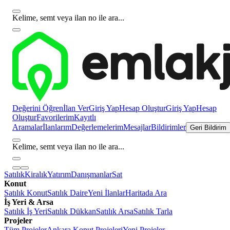
Kelime, semt veya ilan no ile ara...
Değerini Öğren
İlan Ver
Giriş Yap
Hesap Oluştur
Giriş Yap
Hesap
Oluştur
Favorilerim
Kayıtlı
Aramalar
İlanlarım
Değerlemelerim
Mesajlar
Bildirimler
Geri Bildirim
Kelime, semt veya ilan no ile ara...
Satılık
Kiralık
Yatırım
Danışmanlar
Sat
Konut
Satılık Konut
Satılık Daire
Yeni İlanlar
Haritada Ara
İş Yeri & Arsa
Satılık İş Yeri
Satılık Dükkan
Satılık Arsa
Satılık Tarla
Projeler
Tüm Projeler
Ankara Konut Projeleri
Yeni Projeler