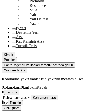
Prefabrik
Residence
Villa
Yalı
Yalı Dairesi
Yazlık
İş Yeri
Devren İş Yeri
Arsa
Kat Karşılığı Arsa
Turistik Tesis
Kiralık
Projeler
Harita
Değerleri ve ilanları tematik haritada görün
Yakınımda Ara
Konumuna yakın ilanlar için yakınlık mesafesini seç.
0.5km
5km
10km
15km
Kapalı
İl
Temizle
Kahramanmaraş
İlçe
Temizle
Onikişubat