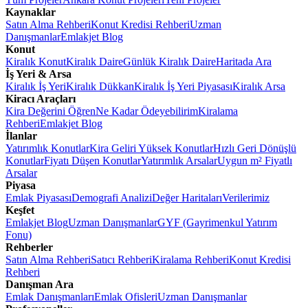
Kaynaklar
Satın Alma Rehberi
Konut Kredisi Rehberi
Uzman
Danışmanlar
Emlakjet Blog
Konut
Kiralık Konut
Kiralık Daire
Günlük Kiralık Daire
Haritada Ara
İş Yeri & Arsa
Kiralık İş Yeri
Kiralık Dükkan
Kiralık İş Yeri Piyasası
Kiralık Arsa
Kiracı Araçları
Kira Değerini Öğren
Ne Kadar Ödeyebilirim
Kiralama
Rehberi
Emlakjet Blog
İlanlar
Yatırımlık Konutlar
Kira Geliri Yüksek Konutlar
Hızlı Geri Dönüşlü
Konutlar
Fiyatı Düşen Konutlar
Yatırımlık Arsalar
Uygun m² Fiyatlı
Arsalar
Piyasa
Emlak Piyasası
Demografi Analizi
Değer Haritaları
Verilerimiz
Keşfet
Emlakjet Blog
Uzman Danışmanlar
GYF (Gayrimenkul Yatırım
Fonu)
Rehberler
Satın Alma Rehberi
Satıcı Rehberi
Kiralama Rehberi
Konut Kredisi
Rehberi
Danışman Ara
Emlak Danışmanları
Emlak Ofisleri
Uzman Danışmanlar