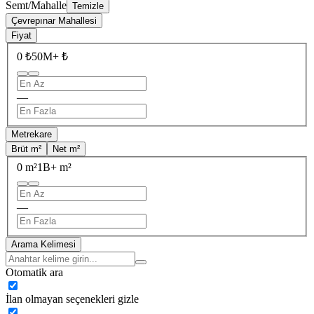
Semt/Mahalle
Temizle
Çevrepınar Mahallesi
Fiyat
0 ₺
50M+ ₺
—
Metrekare
Brüt m²
Net m²
0 m²
1B+ m²
—
Arama Kelimesi
Otomatik ara
İlan olmayan seçenekleri gizle