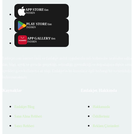
APP STORE
'dan
İNDİRİN
PLAY STORE
'dan
İNDİRİN
APP GALLERY
'den
İNDİRİN
Emlakjet.com internet sitesi ve Emlakjet mobil uygulamalarında kullanıcılar tarafından sağlana
ilan, bilgi, içerik ve görselin gerçekliği, orijinalliği, güvenilirliği ve doğruluğuna ilişkin soru
içerikleri giren kullanıcıya ait olup, Emlakjet'in bu hususlarla ilgili herhangi bir sorumluluğu
bulunmamaktadır.
Kaynaklar
Emlakjet Hakkında
Emlakjet Blog
Hakkımızda
Satın Alma Rehberi
Ödüllerimiz
Satıcı Rehberi
Reklam Çözümleri