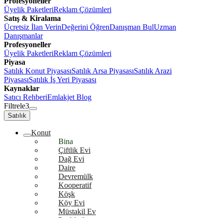
Profesyoneller
Üyelik Paketleri
Reklam Çözümleri
Satış & Kiralama
Ücretsiz İlan Verin
Değerini Öğren
Danışman Bul
Uzman
Danışmanlar
Profesyoneller
Üyelik Paketleri
Reklam Çözümleri
Piyasa
Satılık Konut Piyasası
Satılık Arsa Piyasası
Satılık Arazi
Piyasası
Satılık İş Yeri Piyasası
Kaynaklar
Satıcı Rehberi
Emlakjet Blog
Filtrele
3
Satılık
Konut
Bina
Çiftlik Evi
Dağ Evi
Daire
Devremülk
Kooperatif
Köşk
Köy Evi
Müstakil Ev