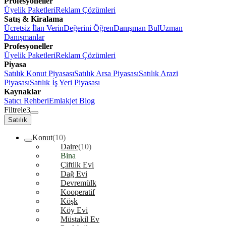
Profesyoneller
Üyelik Paketleri
Reklam Çözümleri
Satış & Kiralama
Ücretsiz İlan Verin
Değerini Öğren
Danışman Bul
Uzman
Danışmanlar
Profesyoneller
Üyelik Paketleri
Reklam Çözümleri
Piyasa
Satılık Konut Piyasası
Satılık Arsa Piyasası
Satılık Arazi
Piyasası
Satılık İş Yeri Piyasası
Kaynaklar
Satıcı Rehberi
Emlakjet Blog
Filtrele
3
Satılık
Konut
(10)
Daire
(10)
Bina
Çiftlik Evi
Dağ Evi
Devremülk
Kooperatif
Köşk
Köy Evi
Müstakil Ev