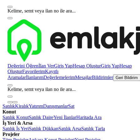
Kelime, semt veya ilan no ile ara...
Değerini Öğren
İlan Ver
Giriş Yap
Hesap Oluştur
Giriş Yap
Hesap
Oluştur
Favorilerim
Kayıtlı
Aramalar
İlanlarım
Değerlemelerim
Mesajlar
Bildirimler
Geri Bildirim
Kelime, semt veya ilan no ile ara...
Satılık
Kiralık
Yatırım
Danışmanlar
Sat
Konut
Satılık Konut
Satılık Daire
Yeni İlanlar
Haritada Ara
İş Yeri & Arsa
Satılık İş Yeri
Satılık Dükkan
Satılık Arsa
Satılık Tarla
Projeler
Tüm Projeler
Ankara Konut Projeleri
Yeni Projeler