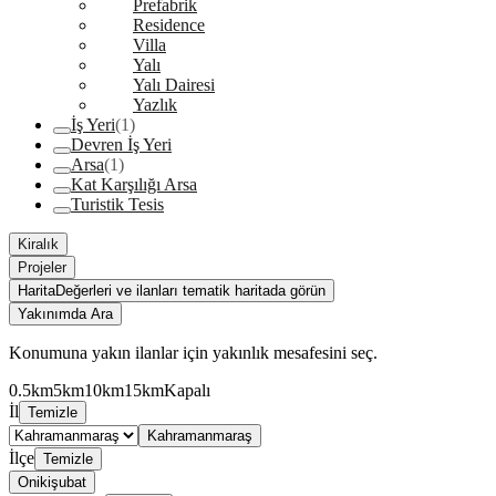
Prefabrik
Residence
Villa
Yalı
Yalı Dairesi
Yazlık
İş Yeri
(1)
Devren İş Yeri
Arsa
(1)
Kat Karşılığı Arsa
Turistik Tesis
Kiralık
Projeler
Harita
Değerleri ve ilanları tematik haritada görün
Yakınımda Ara
Konumuna yakın ilanlar için yakınlık mesafesini seç.
0.5km
5km
10km
15km
Kapalı
İl
Temizle
Kahramanmaraş
İlçe
Temizle
Onikişubat