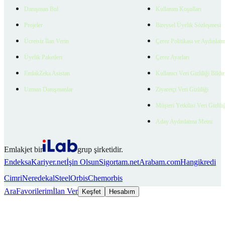
Danışman Bul
Kullanım Koşulları
Projeler
Bireysel Üyelik Sözleşmesi
Ücretsiz İlan Verin
Çerez Politikası ve Aydınlat
Üyelik Paketleri
Çerez Ayarları
EmlakZeka Asistan
Kullanıcı Veri Gizliliği Bildi
Uzman Danışmanlar
Ziyaretçi Veri Gizliliği
Müşteri Yetkilisi Veri Gizlili
Aday Aydınlatma Metni
Emlakjet bir
grup şirketidir.
Endeksa
Kariyer.net
İşin Olsun
Sigortam.net
Arabam.com
Hangikredi
Cimri
Neredekal
SteelOrbis
Chemorbis
Ara
Favorilerim
İlan Ver
Keşfet
Hesabım