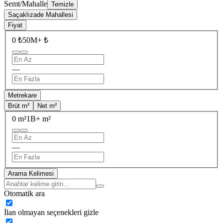
Semt/Mahalle
Temizle
Saçaklızade Mahallesi
Fiyat
0 ₺
50M+ ₺
—
Metrekare
Brüt m²
Net m²
0 m²
1B+ m²
—
Arama Kelimesi
Otomatik ara
İlan olmayan seçenekleri gizle