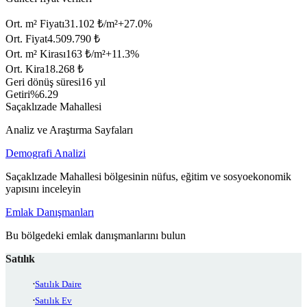
Ort. m² Fiyatı
31.102 ₺/m²
+
27.0
%
Ort. Fiyat
4.509.790 ₺
Ort. m² Kirası
163 ₺/m²
+
11.3
%
Ort. Kira
18.268 ₺
Geri dönüş süresi
16 yıl
Getiri
%6.29
Saçaklızade Mahallesi
Analiz ve Araştırma Sayfaları
Demografi Analizi
Saçaklızade Mahallesi bölgesinin nüfus, eğitim ve sosyoekonomik
yapısını inceleyin
Emlak Danışmanları
Bu bölgedeki emlak danışmanlarını bulun
Satılık
Satılık Daire
Satılık Ev