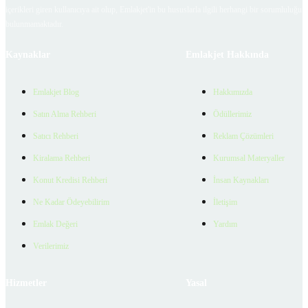
içerikleri giren kullanıcıya ait olup, Emlakjet'in bu hususlarla ilgili herhangi bir sorumluluğu
bulunmamaktadır.
Kaynaklar
Emlakjet Hakkında
Emlakjet Blog
Hakkımızda
Satın Alma Rehberi
Ödüllerimiz
Satıcı Rehberi
Reklam Çözümleri
Kiralama Rehberi
Kurumsal Materyaller
Konut Kredisi Rehberi
İnsan Kaynakları
Ne Kadar Ödeyebilirim
İletişim
Emlak Değeri
Yardım
Verilerimiz
Hizmetler
Yasal