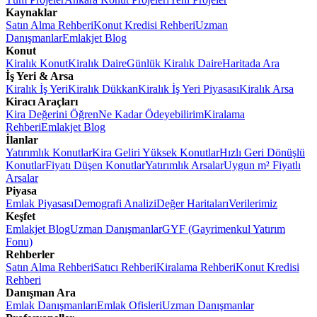
Kaynaklar
Satın Alma Rehberi
Konut Kredisi Rehberi
Uzman
Danışmanlar
Emlakjet Blog
Konut
Kiralık Konut
Kiralık Daire
Günlük Kiralık Daire
Haritada Ara
İş Yeri & Arsa
Kiralık İş Yeri
Kiralık Dükkan
Kiralık İş Yeri Piyasası
Kiralık Arsa
Kiracı Araçları
Kira Değerini Öğren
Ne Kadar Ödeyebilirim
Kiralama
Rehberi
Emlakjet Blog
İlanlar
Yatırımlık Konutlar
Kira Geliri Yüksek Konutlar
Hızlı Geri Dönüşlü
Konutlar
Fiyatı Düşen Konutlar
Yatırımlık Arsalar
Uygun m² Fiyatlı
Arsalar
Piyasa
Emlak Piyasası
Demografi Analizi
Değer Haritaları
Verilerimiz
Keşfet
Emlakjet Blog
Uzman Danışmanlar
GYF (Gayrimenkul Yatırım
Fonu)
Rehberler
Satın Alma Rehberi
Satıcı Rehberi
Kiralama Rehberi
Konut Kredisi
Rehberi
Danışman Ara
Emlak Danışmanları
Emlak Ofisleri
Uzman Danışmanlar