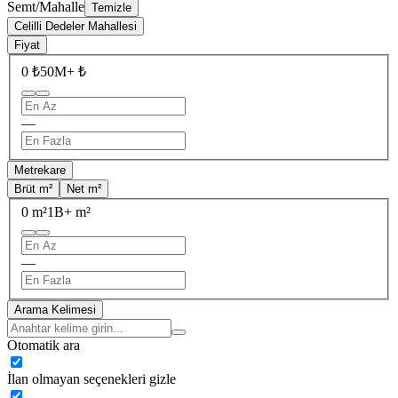
Semt/Mahalle
Temizle
Celilli Dedeler Mahallesi
Fiyat
0 ₺
50M+ ₺
—
Metrekare
Brüt m²
Net m²
0 m²
1B+ m²
—
Arama Kelimesi
Otomatik ara
İlan olmayan seçenekleri gizle