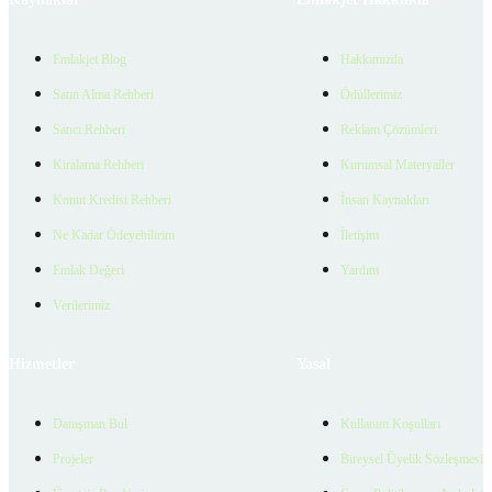
Emlakjet Blog
Hakkımızda
Satın Alma Rehberi
Ödüllerimiz
Satıcı Rehberi
Reklam Çözümleri
Kiralama Rehberi
Kurumsal Materyaller
Konut Kredisi Rehberi
İnsan Kaynakları
Ne Kadar Ödeyebilirim
İletişim
Emlak Değeri
Yardım
Verilerimiz
Hizmetler
Yasal
Danışman Bul
Kullanım Koşulları
Projeler
Bireysel Üyelik Sözleşmesi