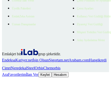
Ücretsiz İlan Verin
Çerez Politikası ve Aydınlat
Üyelik Paketleri
Çerez Ayarları
EmlakZeka Asistan
Kullanıcı Veri Gizliliği Bildi
Uzman Danışmanlar
Ziyaretçi Veri Gizliliği
Müşteri Yetkilisi Veri Gizlili
Aday Aydınlatma Metni
Emlakjet bir
grup şirketidir.
Endeksa
Kariyer.net
İşin Olsun
Sigortam.net
Arabam.com
Hangikredi
Cimri
Neredekal
SteelOrbis
Chemorbis
Ara
Favorilerim
İlan Ver
Keşfet
Hesabım