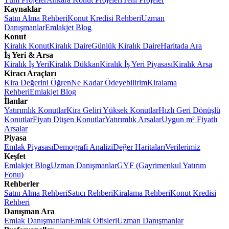
Kaynaklar
Satın Alma Rehberi
Konut Kredisi Rehberi
Uzman
Danışmanlar
Emlakjet Blog
Konut
Kiralık Konut
Kiralık Daire
Günlük Kiralık Daire
Haritada Ara
İş Yeri & Arsa
Kiralık İş Yeri
Kiralık Dükkan
Kiralık İş Yeri Piyasası
Kiralık Arsa
Kiracı Araçları
Kira Değerini Öğren
Ne Kadar Ödeyebilirim
Kiralama
Rehberi
Emlakjet Blog
İlanlar
Yatırımlık Konutlar
Kira Geliri Yüksek Konutlar
Hızlı Geri Dönüşlü
Konutlar
Fiyatı Düşen Konutlar
Yatırımlık Arsalar
Uygun m² Fiyatlı
Arsalar
Piyasa
Emlak Piyasası
Demografi Analizi
Değer Haritaları
Verilerimiz
Keşfet
Emlakjet Blog
Uzman Danışmanlar
GYF (Gayrimenkul Yatırım
Fonu)
Rehberler
Satın Alma Rehberi
Satıcı Rehberi
Kiralama Rehberi
Konut Kredisi
Rehberi
Danışman Ara
Emlak Danışmanları
Emlak Ofisleri
Uzman Danışmanlar