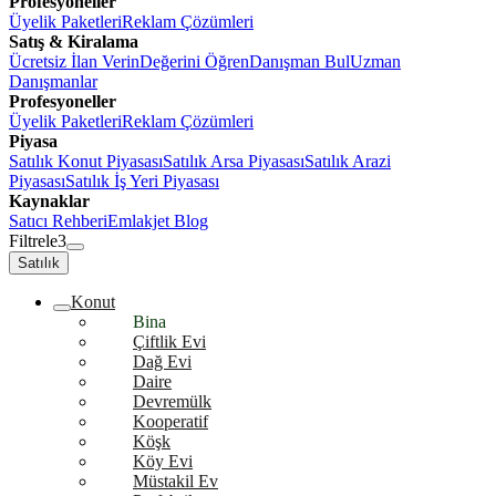
Profesyoneller
Üyelik Paketleri
Reklam Çözümleri
Satış & Kiralama
Ücretsiz İlan Verin
Değerini Öğren
Danışman Bul
Uzman
Danışmanlar
Profesyoneller
Üyelik Paketleri
Reklam Çözümleri
Piyasa
Satılık Konut Piyasası
Satılık Arsa Piyasası
Satılık Arazi
Piyasası
Satılık İş Yeri Piyasası
Kaynaklar
Satıcı Rehberi
Emlakjet Blog
Filtrele
3
Satılık
Konut
Bina
Çiftlik Evi
Dağ Evi
Daire
Devremülk
Kooperatif
Köşk
Köy Evi
Müstakil Ev