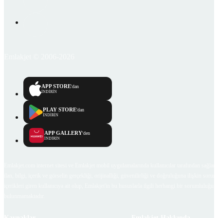
Emlakjet © 2006-2026
APP STORE
'dan
İNDİRİN
PLAY STORE
'dan
İNDİRİN
APP GALLERY
'den
İNDİRİN
Emlakjet.com internet sitesi ve Emlakjet mobil uygulamalarında kullanıcılar tarafından sağlana
ilan, bilgi, içerik ve görselin gerçekliği, orijinalliği, güvenilirliği ve doğruluğuna ilişkin soru
içerikleri giren kullanıcıya ait olup, Emlakjet'in bu hususlarla ilgili herhangi bir sorumluluğu
bulunmamaktadır.
Kaynaklar
Emlakjet Hakkında