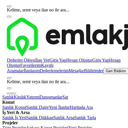
Kelime, semt veya ilan no ile ara...
Değerini Öğren
İlan Ver
Giriş Yap
Hesap Oluştur
Giriş Yap
Hesap
Oluştur
Favorilerim
Kayıtlı
Aramalar
İlanlarım
Değerlemelerim
Mesajlar
Bildirimler
Geri Bildirim
Kelime, semt veya ilan no ile ara...
Satılık
Kiralık
Yatırım
Danışmanlar
Sat
Konut
Satılık Konut
Satılık Daire
Yeni İlanlar
Haritada Ara
İş Yeri & Arsa
Satılık İş Yeri
Satılık Dükkan
Satılık Arsa
Satılık Tarla
Projeler
Tüm Projeler
Ankara Konut Projeleri
Yeni Projeler