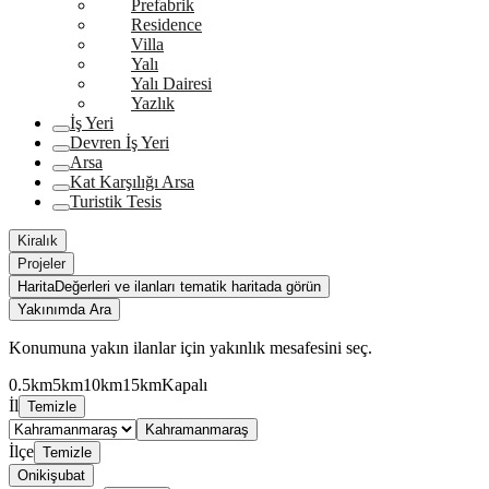
Prefabrik
Residence
Villa
Yalı
Yalı Dairesi
Yazlık
İş Yeri
Devren İş Yeri
Arsa
Kat Karşılığı Arsa
Turistik Tesis
Kiralık
Projeler
Harita
Değerleri ve ilanları tematik haritada görün
Yakınımda Ara
Konumuna yakın ilanlar için yakınlık mesafesini seç.
0.5km
5km
10km
15km
Kapalı
İl
Temizle
Kahramanmaraş
İlçe
Temizle
Onikişubat