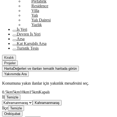
Prefabrik
Residence
Villa
Yalı
Yalı Dairesi
Yazlık
İş Yeri
Devren İş Yeri
Arsa
Kat Karşılığı Arsa
Turistik Tesis
Kiralık
Projeler
Harita
Değerleri ve ilanları tematik haritada görün
Yakınımda Ara
Konumuna yakın ilanlar için yakınlık mesafesini seç.
0.5km
5km
10km
15km
Kapalı
İl
Temizle
Kahramanmaraş
İlçe
Temizle
Onikişubat