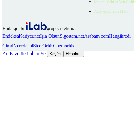
Müşteri Yetkilisi Veri Gizlili
Aday Aydınlatma Metni
Emlakjet bir
grup şirketidir.
Endeksa
Kariyer.net
İşin Olsun
Sigortam.net
Arabam.com
Hangikredi
Cimri
Neredekal
SteelOrbis
Chemorbis
Ara
Favorilerim
İlan Ver
Keşfet
Hesabım