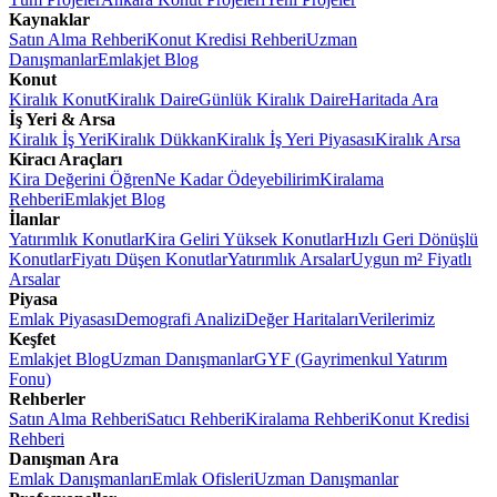
Kaynaklar
Satın Alma Rehberi
Konut Kredisi Rehberi
Uzman
Danışmanlar
Emlakjet Blog
Konut
Kiralık Konut
Kiralık Daire
Günlük Kiralık Daire
Haritada Ara
İş Yeri & Arsa
Kiralık İş Yeri
Kiralık Dükkan
Kiralık İş Yeri Piyasası
Kiralık Arsa
Kiracı Araçları
Kira Değerini Öğren
Ne Kadar Ödeyebilirim
Kiralama
Rehberi
Emlakjet Blog
İlanlar
Yatırımlık Konutlar
Kira Geliri Yüksek Konutlar
Hızlı Geri Dönüşlü
Konutlar
Fiyatı Düşen Konutlar
Yatırımlık Arsalar
Uygun m² Fiyatlı
Arsalar
Piyasa
Emlak Piyasası
Demografi Analizi
Değer Haritaları
Verilerimiz
Keşfet
Emlakjet Blog
Uzman Danışmanlar
GYF (Gayrimenkul Yatırım
Fonu)
Rehberler
Satın Alma Rehberi
Satıcı Rehberi
Kiralama Rehberi
Konut Kredisi
Rehberi
Danışman Ara
Emlak Danışmanları
Emlak Ofisleri
Uzman Danışmanlar