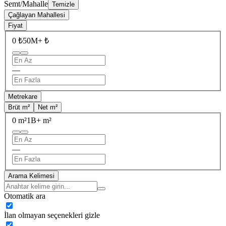
Semt/Mahalle
Temizle
Çağlayan Mahallesi
Fiyat
0 ₺
50M+ ₺
—
Metrekare
Brüt m²
Net m²
0 m²
1B+ m²
—
Arama Kelimesi
Otomatik ara
İlan olmayan seçenekleri gizle