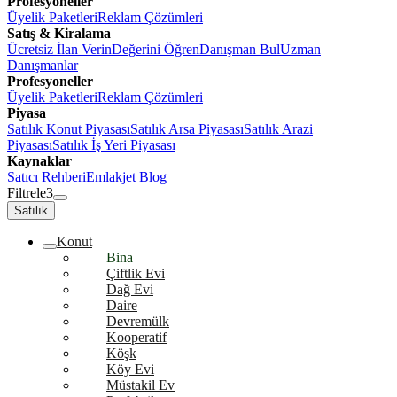
Profesyoneller
Üyelik Paketleri
Reklam Çözümleri
Satış & Kiralama
Ücretsiz İlan Verin
Değerini Öğren
Danışman Bul
Uzman
Danışmanlar
Profesyoneller
Üyelik Paketleri
Reklam Çözümleri
Piyasa
Satılık Konut Piyasası
Satılık Arsa Piyasası
Satılık Arazi
Piyasası
Satılık İş Yeri Piyasası
Kaynaklar
Satıcı Rehberi
Emlakjet Blog
Filtrele
3
Satılık
Konut
Bina
Çiftlik Evi
Dağ Evi
Daire
Devremülk
Kooperatif
Köşk
Köy Evi
Müstakil Ev