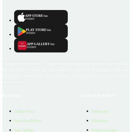
APP STORE
'dan
İNDİRİN
PLAY STORE
'dan
İNDİRİN
APP GALLERY
'den
İNDİRİN
Emlakjet.com internet sitesi ve Emlakjet mobil uygulamalarında kullanıcılar tarafından sağlana
ilan, bilgi, içerik ve görselin gerçekliği, orijinalliği, güvenilirliği ve doğruluğuna ilişkin soru
içerikleri giren kullanıcıya ait olup, Emlakjet'in bu hususlarla ilgili herhangi bir sorumluluğu
bulunmamaktadır.
Kaynaklar
Emlakjet Hakkında
Emlakjet Blog
Hakkımızda
Satın Alma Rehberi
Ödüllerimiz
Satıcı Rehberi
Reklam Çözümleri