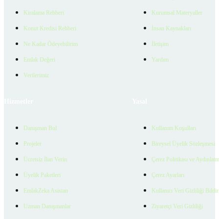
Kiralama Rehberi
Kurumsal Materyaller
Konut Kredisi Rehberi
İnsan Kaynakları
Ne Kadar Ödeyebilirim
İletişim
Emlak Değeri
Yardım
Verilerimiz
Hizmetler
Yasal
Danışman Bul
Kullanım Koşulları
Projeler
Bireysel Üyelik Sözleşmesi
Ücretsiz İlan Verin
Çerez Politikası ve Aydınlat
Üyelik Paketleri
Çerez Ayarları
EmlakZeka Asistan
Kullanıcı Veri Gizliliği Bildi
Uzman Danışmanlar
Ziyaretçi Veri Gizliliği