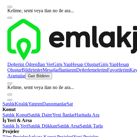
Kelime, semt veya ilan no ile ara...
Değerini Öğren
İlan Ver
Giriş Yap
Hesap Oluştur
Giriş Yap
Hesap
Oluştur
Bildirimler
Mesajlar
İlanlarım
Değerlemelerim
Favorilerim
Kayı
Aramalar
Geri Bildirim
Kelime, semt veya ilan no ile ara...
Satılık
Kiralık
Yatırım
Danışmanlar
Sat
Konut
Satılık Konut
Satılık Daire
Yeni İlanlar
Haritada Ara
İş Yeri & Arsa
Satılık İş Yeri
Satılık Dükkan
Satılık Arsa
Satılık Tarla
Projeler
Tüm Projeler
Ankara Konut Projeleri
Yeni Projeler