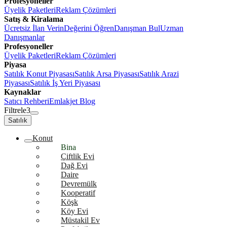
Profesyoneller
Üyelik Paketleri
Reklam Çözümleri
Satış & Kiralama
Ücretsiz İlan Verin
Değerini Öğren
Danışman Bul
Uzman
Danışmanlar
Profesyoneller
Üyelik Paketleri
Reklam Çözümleri
Piyasa
Satılık Konut Piyasası
Satılık Arsa Piyasası
Satılık Arazi
Piyasası
Satılık İş Yeri Piyasası
Kaynaklar
Satıcı Rehberi
Emlakjet Blog
Filtrele
3
Satılık
Konut
Bina
Çiftlik Evi
Dağ Evi
Daire
Devremülk
Kooperatif
Köşk
Köy Evi
Müstakil Ev