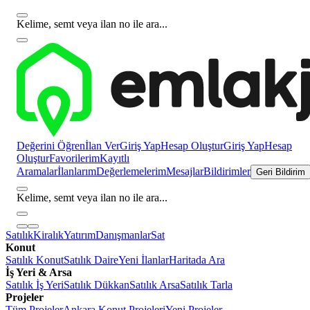
Kelime, semt veya ilan no ile ara...
Değerini Öğren
İlan Ver
Giriş Yap
Hesap Oluştur
Giriş Yap
Hesap
Oluştur
Favorilerim
Kayıtlı
Aramalar
İlanlarım
Değerlemelerim
Mesajlar
Bildirimler
Geri Bildirim
Kelime, semt veya ilan no ile ara...
Satılık
Kiralık
Yatırım
Danışmanlar
Sat
Konut
Satılık Konut
Satılık Daire
Yeni İlanlar
Haritada Ara
İş Yeri & Arsa
Satılık İş Yeri
Satılık Dükkan
Satılık Arsa
Satılık Tarla
Projeler
Tüm Projeler
Ankara Konut Projeleri
Yeni Projeler