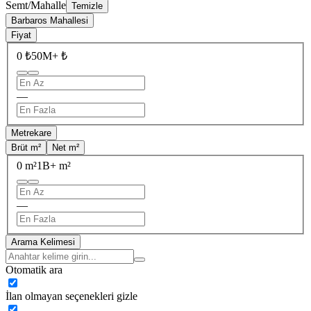
Semt/Mahalle
Temizle
Barbaros Mahallesi
Fiyat
0 ₺
50M+ ₺
—
Metrekare
Brüt m²
Net m²
0 m²
1B+ m²
—
Arama Kelimesi
Otomatik ara
İlan olmayan seçenekleri gizle