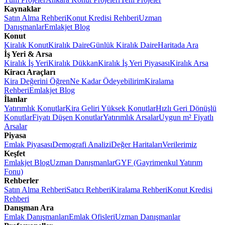
Kaynaklar
Satın Alma Rehberi
Konut Kredisi Rehberi
Uzman
Danışmanlar
Emlakjet Blog
Konut
Kiralık Konut
Kiralık Daire
Günlük Kiralık Daire
Haritada Ara
İş Yeri & Arsa
Kiralık İş Yeri
Kiralık Dükkan
Kiralık İş Yeri Piyasası
Kiralık Arsa
Kiracı Araçları
Kira Değerini Öğren
Ne Kadar Ödeyebilirim
Kiralama
Rehberi
Emlakjet Blog
İlanlar
Yatırımlık Konutlar
Kira Geliri Yüksek Konutlar
Hızlı Geri Dönüşlü
Konutlar
Fiyatı Düşen Konutlar
Yatırımlık Arsalar
Uygun m² Fiyatlı
Arsalar
Piyasa
Emlak Piyasası
Demografi Analizi
Değer Haritaları
Verilerimiz
Keşfet
Emlakjet Blog
Uzman Danışmanlar
GYF (Gayrimenkul Yatırım
Fonu)
Rehberler
Satın Alma Rehberi
Satıcı Rehberi
Kiralama Rehberi
Konut Kredisi
Rehberi
Danışman Ara
Emlak Danışmanları
Emlak Ofisleri
Uzman Danışmanlar