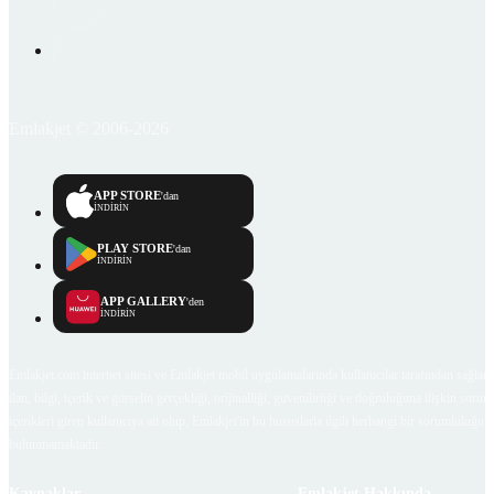
Emlakjet © 2006-2026
APP STORE
'dan
İNDİRİN
PLAY STORE
'dan
İNDİRİN
APP GALLERY
'den
İNDİRİN
Emlakjet.com internet sitesi ve Emlakjet mobil uygulamalarında kullanıcılar tarafından sağlana
ilan, bilgi, içerik ve görselin gerçekliği, orijinalliği, güvenilirliği ve doğruluğuna ilişkin soru
içerikleri giren kullanıcıya ait olup, Emlakjet'in bu hususlarla ilgili herhangi bir sorumluluğu
bulunmamaktadır.
Kaynaklar
Emlakjet Hakkında