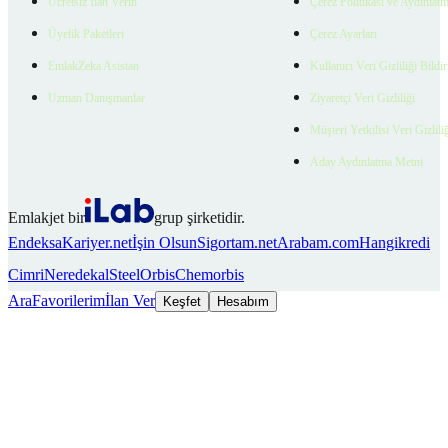
Ücretsiz İlan Verin
Çerez Politikası ve Aydınlat
Üyelik Paketleri
Çerez Ayarları
EmlakZeka Asistan
Kullanıcı Veri Gizliliği Bildi
Uzman Danışmanlar
Ziyaretçi Veri Gizliliği
Müşteri Yetkilisi Veri Gizlili
Aday Aydınlatma Metni
Emlakjet bir
grup şirketidir.
Endeksa
Kariyer.net
İşin Olsun
Sigortam.net
Arabam.com
Hangikredi
Cimri
Neredekal
SteelOrbis
Chemorbis
Ara
Favorilerim
İlan Ver
Keşfet
Hesabım