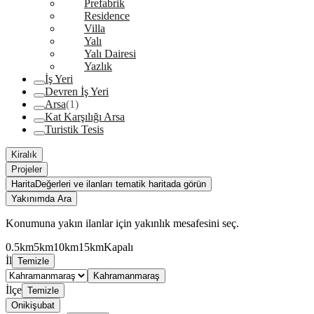
Prefabrik
Residence
Villa
Yalı
Yalı Dairesi
Yazlık
İş Yeri
Devren İş Yeri
Arsa
(1)
Kat Karşılığı Arsa
Turistik Tesis
Kiralık
Projeler
Harita
Değerleri ve ilanları tematik haritada görün
Yakınımda Ara
Konumuna yakın ilanlar için yakınlık mesafesini seç.
0.5km
5km
10km
15km
Kapalı
İl
Temizle
Kahramanmaraş
İlçe
Temizle
Onikişubat