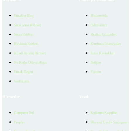
Emlakjet Blog
Hakkımızda
Satın Alma Rehberi
Ödüllerimiz
Satıcı Rehberi
Reklam Çözümleri
Kiralama Rehberi
Kurumsal Materyaller
Konut Kredisi Rehberi
İnsan Kaynakları
Ne Kadar Ödeyebilirim
İletişim
Emlak Değeri
Yardım
Verilerimiz
Hizmetler
Yasal
Danışman Bul
Kullanım Koşulları
Projeler
Bireysel Üyelik Sözleşmesi