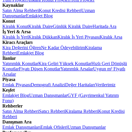
Kaynaklar
Satın Alma Rehberi
Konut Kredisi Rehberi
Uzman
Danışmanlar
Emlakjet Blog
Konut
Kiralık Konut
Kiralık Daire
Günlük Kiralık Daire
Haritada Ara
İş Yeri & Arsa
Kiralık İş Yeri
Kiralık Dükkan
Kiralık İş Yeri Piyasası
Kiralık Arsa
Kiracı Araçları
Kira Değerini Öğren
Ne Kadar Ödeyebilirim
Kiralama
Rehberi
Emlakjet Blog
İlanlar
Yatırımlık Konutlar
Kira Geliri Yüksek Konutlar
Hızlı Geri Dönüşlü
Konutlar
Fiyatı Düşen Konutlar
Yatırımlık Arsalar
Uygun m² Fiyatlı
Arsalar
Piyasa
Emlak Piyasası
Demografi Analizi
Değer Haritaları
Verilerimiz
Keşfet
Emlakjet Blog
Uzman Danışmanlar
GYF (Gayrimenkul Yatırım
Fonu)
Rehberler
Satın Alma Rehberi
Satıcı Rehberi
Kiralama Rehberi
Konut Kredisi
Rehberi
Danışman Ara
Emlak Danışmanları
Emlak Ofisleri
Uzman Danışmanlar