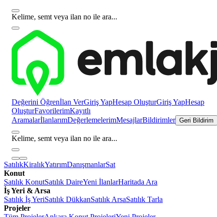
Kelime, semt veya ilan no ile ara...
Değerini Öğren
İlan Ver
Giriş Yap
Hesap Oluştur
Giriş Yap
Hesap
Oluştur
Favorilerim
Kayıtlı
Aramalar
İlanlarım
Değerlemelerim
Mesajlar
Bildirimler
Geri Bildirim
Kelime, semt veya ilan no ile ara...
Satılık
Kiralık
Yatırım
Danışmanlar
Sat
Konut
Satılık Konut
Satılık Daire
Yeni İlanlar
Haritada Ara
İş Yeri & Arsa
Satılık İş Yeri
Satılık Dükkan
Satılık Arsa
Satılık Tarla
Projeler
Tüm Projeler
Ankara Konut Projeleri
Yeni Projeler