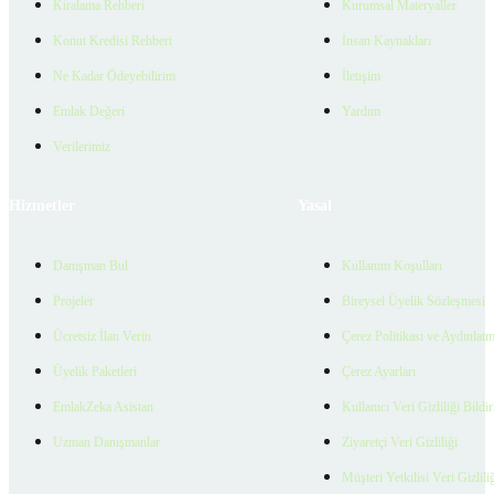
Kiralama Rehberi
Kurumsal Materyaller
Konut Kredisi Rehberi
İnsan Kaynakları
Ne Kadar Ödeyebilirim
İletişim
Emlak Değeri
Yardım
Verilerimiz
Hizmetler
Yasal
Danışman Bul
Kullanım Koşulları
Projeler
Bireysel Üyelik Sözleşmesi
Ücretsiz İlan Verin
Çerez Politikası ve Aydınlat
Üyelik Paketleri
Çerez Ayarları
EmlakZeka Asistan
Kullanıcı Veri Gizliliği Bildi
Uzman Danışmanlar
Ziyaretçi Veri Gizliliği
Müşteri Yetkilisi Veri Gizlili