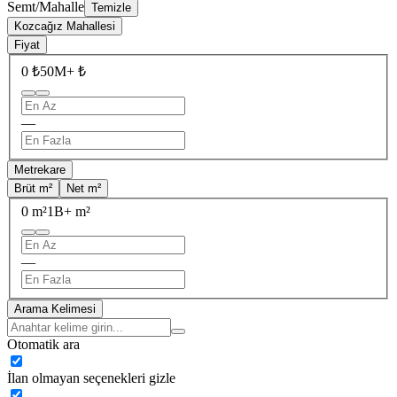
Semt/Mahalle
Temizle
Kozcağız Mahallesi
Fiyat
0 ₺
50M+ ₺
—
Metrekare
Brüt m²
Net m²
0 m²
1B+ m²
—
Arama Kelimesi
Otomatik ara
İlan olmayan seçenekleri gizle