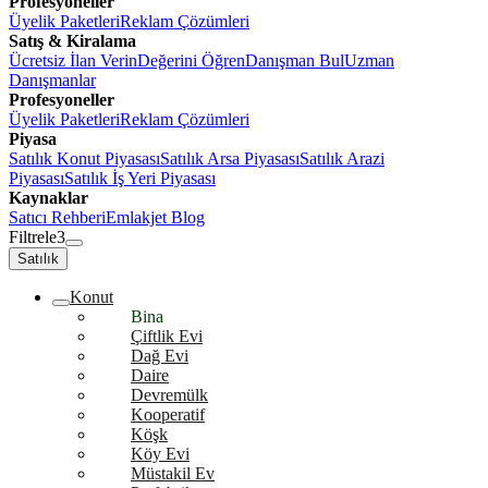
Profesyoneller
Üyelik Paketleri
Reklam Çözümleri
Satış & Kiralama
Ücretsiz İlan Verin
Değerini Öğren
Danışman Bul
Uzman
Danışmanlar
Profesyoneller
Üyelik Paketleri
Reklam Çözümleri
Piyasa
Satılık Konut Piyasası
Satılık Arsa Piyasası
Satılık Arazi
Piyasası
Satılık İş Yeri Piyasası
Kaynaklar
Satıcı Rehberi
Emlakjet Blog
Filtrele
3
Satılık
Konut
Bina
Çiftlik Evi
Dağ Evi
Daire
Devremülk
Kooperatif
Köşk
Köy Evi
Müstakil Ev