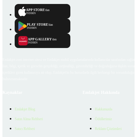
APP STORE
'dan
İNDİRİN
PLAY STORE
'dan
İNDİRİN
APP GALLERY
'den
İNDİRİN
Emlakjet.com internet sitesi ve Emlakjet mobil uygulamalarında kullanıcılar tarafından sağlana
ilan, bilgi, içerik ve görselin gerçekliği, orijinalliği, güvenilirliği ve doğruluğuna ilişkin soru
içerikleri giren kullanıcıya ait olup, Emlakjet'in bu hususlarla ilgili herhangi bir sorumluluğu
bulunmamaktadır.
Kaynaklar
Emlakjet Hakkında
Emlakjet Blog
Hakkımızda
Satın Alma Rehberi
Ödüllerimiz
Satıcı Rehberi
Reklam Çözümleri