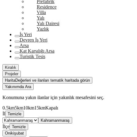
Prefabrik
Residence
Villa
Yalı
Yalı Dairesi
Yazlık
İş Yeri
Devren İş Yeri
Arsa
Kat Karşılığı Arsa
Turistik Tesis
Kiralık
Projeler
Harita
Değerleri ve ilanları tematik haritada görün
Yakınımda Ara
Konumuna yakın ilanlar için yakınlık mesafesini seç.
0.5km
5km
10km
15km
Kapalı
İl
Temizle
Kahramanmaraş
İlçe
Temizle
Onikişubat