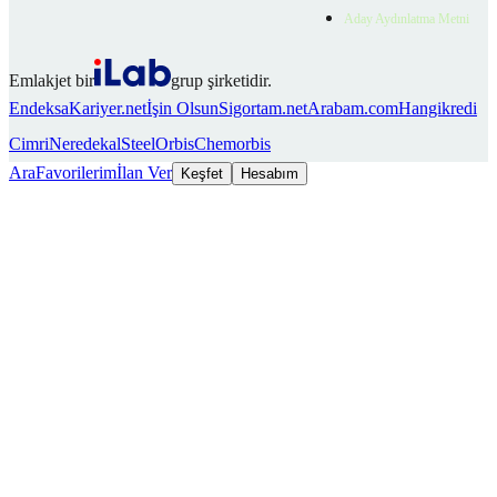
Aday Aydınlatma Metni
Emlakjet bir
grup şirketidir.
Endeksa
Kariyer.net
İşin Olsun
Sigortam.net
Arabam.com
Hangikredi
Cimri
Neredekal
SteelOrbis
Chemorbis
Ara
Favorilerim
İlan Ver
Keşfet
Hesabım