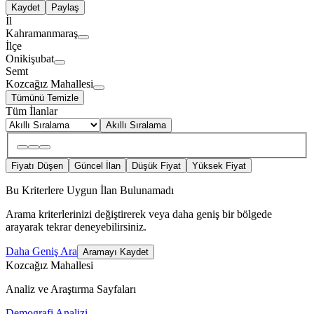
Kaydet
Paylaş
İl
Kahramanmaraş
İlçe
Onikişubat
Semt
Kozcağız Mahallesi
Tümünü Temizle
Tüm İlanlar
Akıllı Sıralama
Fiyatı Düşen
Güncel İlan
Düşük Fiyat
Yüksek Fiyat
Bu Kriterlere Uygun İlan Bulunamadı
Arama kriterlerinizi değiştirerek veya daha geniş bir bölgede
arayarak tekrar deneyebilirsiniz.
Daha Geniş Ara
Aramayı Kaydet
Kozcağız Mahallesi
Analiz ve Araştırma Sayfaları
Demografi Analizi