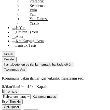
Prefabrik
Residence
Villa
Yalı
Yalı Dairesi
Yazlık
İş Yeri
Devren İş Yeri
Arsa
Kat Karşılığı Arsa
Turistik Tesis
Kiralık
Projeler
Harita
Değerleri ve ilanları tematik haritada görün
Yakınımda Ara
Konumuna yakın ilanlar için yakınlık mesafesini seç.
0.5km
5km
10km
15km
Kapalı
İl
Temizle
Kahramanmaraş
İlçe
Temizle
Onikişubat