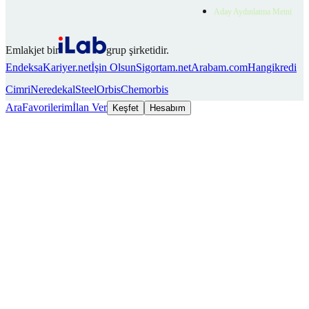
Aday Aydınlatma Metni
Emlakjet bir
grup şirketidir.
Endeksa
Kariyer.net
İşin Olsun
Sigortam.net
Arabam.com
Hangikredi
Cimri
Neredekal
SteelOrbis
Chemorbis
Ara
Favorilerim
İlan Ver
Keşfet
Hesabım