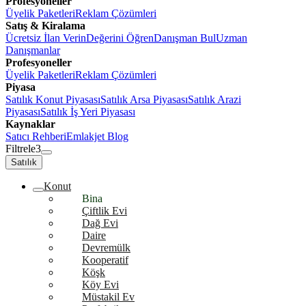
Profesyoneller
Üyelik Paketleri
Reklam Çözümleri
Satış & Kiralama
Ücretsiz İlan Verin
Değerini Öğren
Danışman Bul
Uzman
Danışmanlar
Profesyoneller
Üyelik Paketleri
Reklam Çözümleri
Piyasa
Satılık Konut Piyasası
Satılık Arsa Piyasası
Satılık Arazi
Piyasası
Satılık İş Yeri Piyasası
Kaynaklar
Satıcı Rehberi
Emlakjet Blog
Filtrele
3
Satılık
Konut
Bina
Çiftlik Evi
Dağ Evi
Daire
Devremülk
Kooperatif
Köşk
Köy Evi
Müstakil Ev