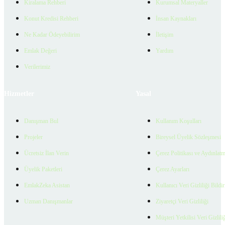
Kiralama Rehberi
Kurumsal Materyaller
Konut Kredisi Rehberi
İnsan Kaynakları
Ne Kadar Ödeyebilirim
İletişim
Emlak Değeri
Yardım
Verilerimiz
Hizmetler
Yasal
Danışman Bul
Kullanım Koşulları
Projeler
Bireysel Üyelik Sözleşmesi
Ücretsiz İlan Verin
Çerez Politikası ve Aydınlat
Üyelik Paketleri
Çerez Ayarları
EmlakZeka Asistan
Kullanıcı Veri Gizliliği Bildi
Uzman Danışmanlar
Ziyaretçi Veri Gizliliği
Müşteri Yetkilisi Veri Gizlili