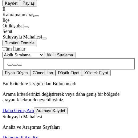
Kaydet
Paylaş
İl
Kahramanmaraş
İlçe
Onikişubat
Semt
Suluyayla Mahallesi
Tümünü Temizle
Tüm İlanlar
Akıllı Sıralama
Fiyatı Düşen
Güncel İlan
Düşük Fiyat
Yüksek Fiyat
Bu Kriterlere Uygun İlan Bulunamadı
Arama kriterlerinizi değiştirerek veya daha geniş bir bölgede
arayarak tekrar deneyebilirsiniz.
Daha Geniş Ara
Aramayı Kaydet
Suluyayla Mahallesi
Analiz ve Araştırma Sayfaları
Demografi Analizi