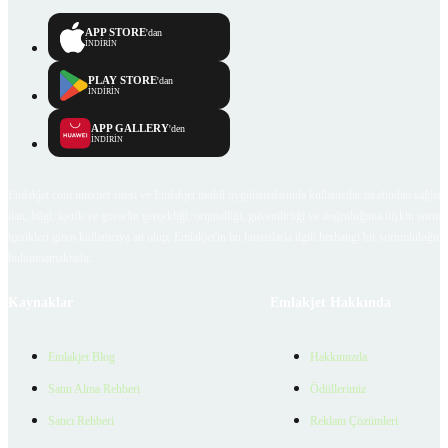
APP STORE
'dan
İNDİRİN
PLAY STORE
'dan
İNDİRİN
APP GALLERY
'den
İNDİRİN
Emlakjet.com internet sitesi ve Emlakjet mobil uygulamalarında kullanıcılar tarafından sağlana
ilan, bilgi, içerik ve görselin gerçekliği, orijinalliği, güvenilirliği ve doğruluğuna ilişkin soru
içerikleri giren kullanıcıya ait olup, Emlakjet'in bu hususlarla ilgili herhangi bir sorumluluğu
bulunmamaktadır.
Kaynaklar
Emlakjet Hakkında
Emlakjet Blog
Hakkımızda
Satın Alma Rehberi
Ödüllerimiz
Satıcı Rehberi
Reklam Çözümleri