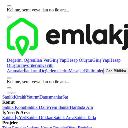
Kelime, semt veya ilan no ile ara...
Değerini Öğren
İlan Ver
Giriş Yap
Hesap Oluştur
Giriş Yap
Hesap
Oluştur
Favorilerim
Kayıtlı
Aramalar
İlanlarım
Değerlemelerim
Mesajlar
Bildirimler
Geri Bildirim
Kelime, semt veya ilan no ile ara...
Satılık
Kiralık
Yatırım
Danışmanlar
Sat
Konut
Satılık Konut
Satılık Daire
Yeni İlanlar
Haritada Ara
İş Yeri & Arsa
Satılık İş Yeri
Satılık Dükkan
Satılık Arsa
Satılık Tarla
Projeler
Tüm Projeler
Ankara Konut Projeleri
Yeni Projeler