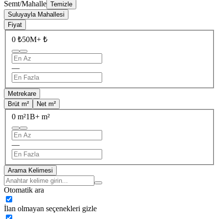
Semt/Mahalle
Temizle
Suluyayla Mahallesi
Fiyat
0 ₺
50M+ ₺
—
Metrekare
Brüt m²
Net m²
0 m²
1B+ m²
—
Arama Kelimesi
Otomatik ara
İlan olmayan seçenekleri gizle