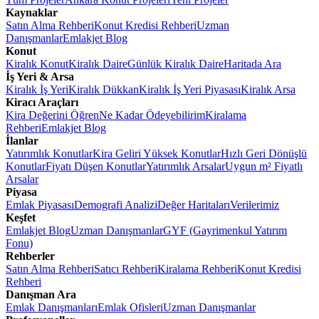
Kaynaklar
Satın Alma Rehberi
Konut Kredisi Rehberi
Uzman
Danışmanlar
Emlakjet Blog
Konut
Kiralık Konut
Kiralık Daire
Günlük Kiralık Daire
Haritada Ara
İş Yeri & Arsa
Kiralık İş Yeri
Kiralık Dükkan
Kiralık İş Yeri Piyasası
Kiralık Arsa
Kiracı Araçları
Kira Değerini Öğren
Ne Kadar Ödeyebilirim
Kiralama
Rehberi
Emlakjet Blog
İlanlar
Yatırımlık Konutlar
Kira Geliri Yüksek Konutlar
Hızlı Geri Dönüşlü
Konutlar
Fiyatı Düşen Konutlar
Yatırımlık Arsalar
Uygun m² Fiyatlı
Arsalar
Piyasa
Emlak Piyasası
Demografi Analizi
Değer Haritaları
Verilerimiz
Keşfet
Emlakjet Blog
Uzman Danışmanlar
GYF (Gayrimenkul Yatırım
Fonu)
Rehberler
Satın Alma Rehberi
Satıcı Rehberi
Kiralama Rehberi
Konut Kredisi
Rehberi
Danışman Ara
Emlak Danışmanları
Emlak Ofisleri
Uzman Danışmanlar