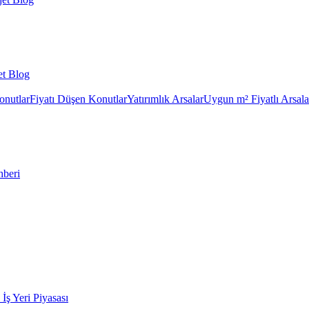
et Blog
onutlar
Fiyatı Düşen Konutlar
Yatırımlık Arsalar
Uygun m² Fiyatlı Arsala
hberi
k İş Yeri Piyasası