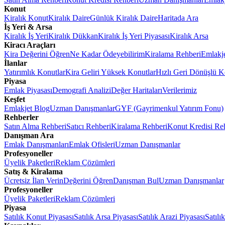
Konut
Kiralık Konut
Kiralık Daire
Günlük Kiralık Daire
Haritada Ara
İş Yeri & Arsa
Kiralık İş Yeri
Kiralık Dükkan
Kiralık İş Yeri Piyasası
Kiralık Arsa
Kiracı Araçları
Kira Değerini Öğren
Ne Kadar Ödeyebilirim
Kiralama Rehberi
Emlakj
İlanlar
Yatırımlık Konutlar
Kira Geliri Yüksek Konutlar
Hızlı Geri Dönüşlü K
Piyasa
Emlak Piyasası
Demografi Analizi
Değer Haritaları
Verilerimiz
Keşfet
Emlakjet Blog
Uzman Danışmanlar
GYF (Gayrimenkul Yatırım Fonu)
Rehberler
Satın Alma Rehberi
Satıcı Rehberi
Kiralama Rehberi
Konut Kredisi Re
Danışman Ara
Emlak Danışmanları
Emlak Ofisleri
Uzman Danışmanlar
Profesyoneller
Üyelik Paketleri
Reklam Çözümleri
Satış & Kiralama
Ücretsiz İlan Verin
Değerini Öğren
Danışman Bul
Uzman Danışmanlar
Profesyoneller
Üyelik Paketleri
Reklam Çözümleri
Piyasa
Satılık Konut Piyasası
Satılık Arsa Piyasası
Satılık Arazi Piyasası
Satılı