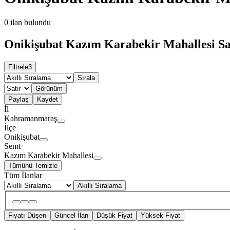
0
ilan bulundu
Onikişubat Kazım Karabekir Mahallesi Satı
Filtrele
3
Sırala
Görünüm
Paylaş
Kaydet
İl
Kahramanmaraş
İlçe
Onikişubat
Semt
Kazım Karabekir Mahallesi
Tümünü Temizle
Tüm İlanlar
Akıllı Sıralama
Fiyatı Düşen
Güncel İlan
Düşük Fiyat
Yüksek Fiyat