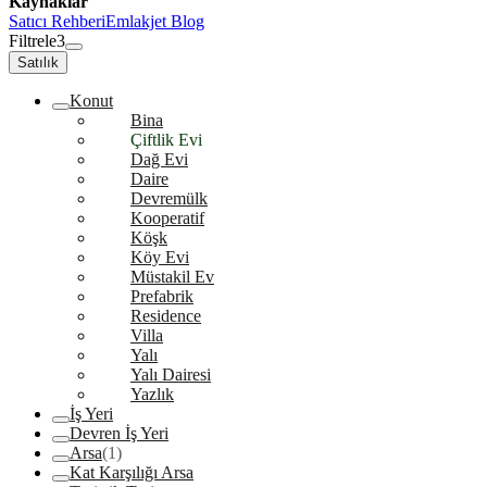
Kaynaklar
Satıcı Rehberi
Emlakjet Blog
Filtrele
3
Satılık
Konut
Bina
Çiftlik Evi
Dağ Evi
Daire
Devremülk
Kooperatif
Köşk
Köy Evi
Müstakil Ev
Prefabrik
Residence
Villa
Yalı
Yalı Dairesi
Yazlık
İş Yeri
Devren İş Yeri
Arsa
(1)
Kat Karşılığı Arsa