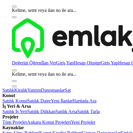
Kelime, semt veya ilan no ile ara...
Değerini Öğren
İlan Ver
Giriş Yap
Hesap Oluştur
Giriş Yap
Hesap O
Kelime, semt veya ilan no ile ara...
Satılık
Kiralık
Yatırım
Danışmanlar
Sat
Konut
Satılık Konut
Satılık Daire
Yeni İlanlar
Haritada Ara
İş Yeri & Arsa
Satılık İş Yeri
Satılık Dükkan
Satılık Arsa
Satılık Tarla
Projeler
Tüm Projeler
Ankara Konut Projeleri
Yeni Projeler
Kaynaklar
Satın Alma Rehberi
Konut Kredisi Rehberi
Uzman Danışmanlar
Emlakj