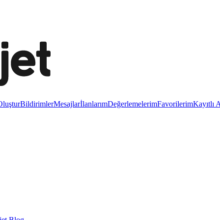
luştur
Bildirimler
Mesajlar
İlanlarım
Değerlemelerim
Favorilerim
Kayıtlı 
et Blog