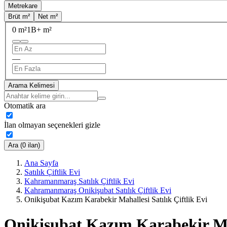
Metrekare
Brüt m²
Net m²
0 m²
1B+ m²
—
Arama Kelimesi
Otomatik ara
İlan olmayan seçenekleri gizle
Ara (0 ilan)
Ana Sayfa
Satılık Çiftlik Evi
Kahramanmaraş Satılık Çiftlik Evi
Kahramanmaraş Onikişubat Satılık Çiftlik Evi
Onikişubat Kazım Karabekir Mahallesi Satılık Çiftlik Evi
Onikişubat Kazım Karabekir Mah