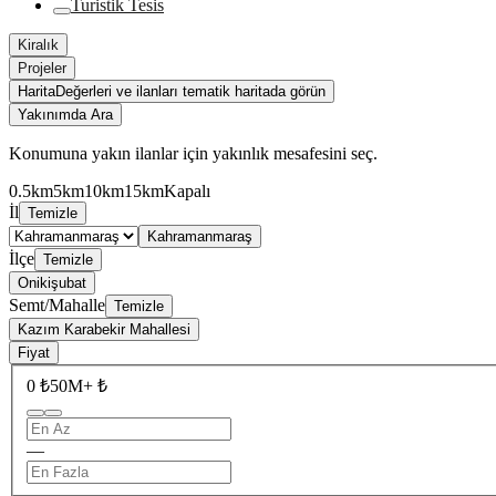
Turistik Tesis
Kiralık
Projeler
Harita
Değerleri ve ilanları tematik haritada görün
Yakınımda Ara
Konumuna yakın ilanlar için yakınlık mesafesini seç.
0.5km
5km
10km
15km
Kapalı
İl
Temizle
Kahramanmaraş
İlçe
Temizle
Onikişubat
Semt/Mahalle
Temizle
Kazım Karabekir Mahallesi
Fiyat
0 ₺
50M+ ₺
—