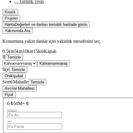
Turistik Tesis
Kiralık
Projeler
Harita
Değerleri ve ilanları tematik haritada görün
Yakınımda Ara
Konumuna yakın ilanlar için yakınlık mesafesini seç.
0.5km
5km
10km
15km
Kapalı
İl
Temizle
Kahramanmaraş
İlçe
Temizle
Onikişubat
Semt/Mahalle
Temizle
Avcılar Mahallesi
Fiyat
0 ₺
50M+ ₺
—