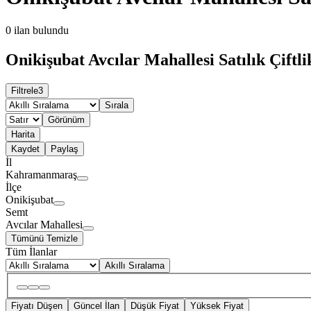
0
ilan bulundu
Onikişubat Avcılar Mahallesi Satılık Çiftli
Filtrele
3
Sırala
Görünüm
Harita
Kaydet
Paylaş
İl
Kahramanmaraş
İlçe
Onikişubat
Semt
Avcılar Mahallesi
Tümünü Temizle
Tüm İlanlar
Akıllı Sıralama
Fiyatı Düşen
Güncel İlan
Düşük Fiyat
Yüksek Fiyat