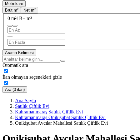
Metrekare
Brüt m²
Net m²
0 m²
1B+ m²
—
Arama Kelimesi
Otomatik ara
İlan olmayan seçenekleri gizle
Ara (0 ilan)
Ana Sayfa
Satılık Çiftlik Evi
Kahramanmaraş Satılık Çiftlik Evi
Kahramanmaraş Onikişubat Satılık Çiftlik Evi
Onikişubat Avcılar Mahallesi Satılık Çiftlik Evi
Onikişubat Avcılar Mahallesi Sat