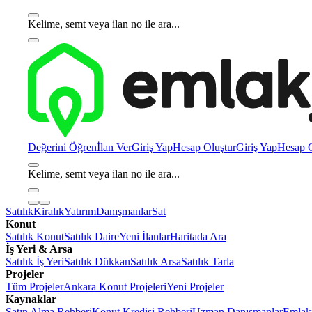
Kelime, semt veya ilan no ile ara...
Değerini Öğren
İlan Ver
Giriş Yap
Hesap Oluştur
Giriş Yap
Hesap O
Kelime, semt veya ilan no ile ara...
Satılık
Kiralık
Yatırım
Danışmanlar
Sat
Konut
Satılık Konut
Satılık Daire
Yeni İlanlar
Haritada Ara
İş Yeri & Arsa
Satılık İş Yeri
Satılık Dükkan
Satılık Arsa
Satılık Tarla
Projeler
Tüm Projeler
Ankara Konut Projeleri
Yeni Projeler
Kaynaklar
Satın Alma Rehberi
Konut Kredisi Rehberi
Uzman Danışmanlar
Emlakj