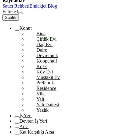
Kaynaklar
Satıcı Rehberi
Emlakjet Blog
Filtrele
3
Satılık
Konut
Bina
Çiftlik Evi
Dağ Evi
Daire
Devremülk
Kooperatif
Köşk
Köy Evi
Müstakil Ev
Prefabrik
Residence
Villa
Yalı
Yalı Dairesi
Yazlık
İş Yeri
Devren İş Yeri
Arsa
Kat Karşılığı Arsa