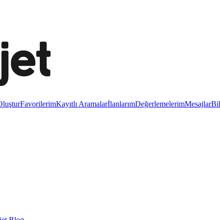
luştur
Favorilerim
Kayıtlı Aramalar
İlanlarım
Değerlemelerim
Mesajlar
Bi
et Blog