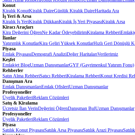
Konut
Kiralık Konut
Kiralık Daire
Günlük Kiralık Daire
Haritada Ara
İş Yeri & Arsa
Kiralık İş Yeri
Kiralık Dükkan
Kiralık İş Yeri Piyasası
Kiralık Arsa
Kiracı Araçları
Kira Değerini Öğren
Ne Kadar Ödeyebilirim
Kiralama Rehberi
Emlakj
İlanlar
Yatırımlık Konutlar
Kira Geliri Yüksek Konutlar
Hızlı Geri Dönüşlü K
Piyasa
Emlak Piyasası
Demografi Analizi
Değer Haritaları
Verilerimiz
Keşfet
Emlakjet Blog
Uzman Danışmanlar
GYF (Gayrimenkul Yatırım Fonu)
Rehberler
Satın Alma Rehberi
Satıcı Rehberi
Kiralama Rehberi
Konut Kredisi Re
Danışman Ara
Emlak Danışmanları
Emlak Ofisleri
Uzman Danışmanlar
Profesyoneller
Üyelik Paketleri
Reklam Çözümleri
Satış & Kiralama
Ücretsiz İlan Verin
Değerini Öğren
Danışman Bul
Uzman Danışmanlar
Profesyoneller
Üyelik Paketleri
Reklam Çözümleri
Piyasa
Satılık Konut Piyasası
Satılık Arsa Piyasası
Satılık Arazi Piyasası
Satılı