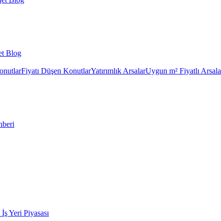
et Blog
onutlar
Fiyatı Düşen Konutlar
Yatırımlık Arsalar
Uygun m² Fiyatlı Arsala
hberi
k İş Yeri Piyasası