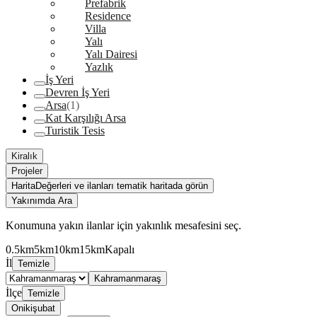
Prefabrik
Residence
Villa
Yalı
Yalı Dairesi
Yazlık
İş Yeri
Devren İş Yeri
Arsa
(1)
Kat Karşılığı Arsa
Turistik Tesis
Kiralık
Projeler
Harita
Değerleri ve ilanları tematik haritada görün
Yakınımda Ara
Konumuna yakın ilanlar için yakınlık mesafesini seç.
0.5km
5km
10km
15km
Kapalı
İl
Temizle
Kahramanmaraş
İlçe
Temizle
Onikişubat