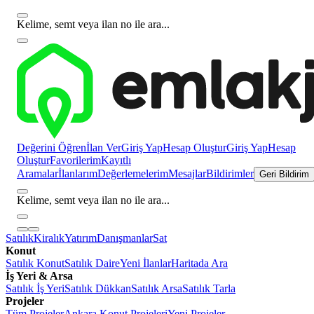
Kelime, semt veya ilan no ile ara...
Değerini Öğren
İlan Ver
Giriş Yap
Hesap Oluştur
Giriş Yap
Hesap
Oluştur
Favorilerim
Kayıtlı
Aramalar
İlanlarım
Değerlemelerim
Mesajlar
Bildirimler
Geri Bildirim
Kelime, semt veya ilan no ile ara...
Satılık
Kiralık
Yatırım
Danışmanlar
Sat
Konut
Satılık Konut
Satılık Daire
Yeni İlanlar
Haritada Ara
İş Yeri & Arsa
Satılık İş Yeri
Satılık Dükkan
Satılık Arsa
Satılık Tarla
Projeler
Tüm Projeler
Ankara Konut Projeleri
Yeni Projeler