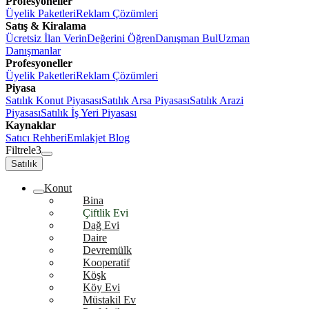
Profesyoneller
Üyelik Paketleri
Reklam Çözümleri
Satış & Kiralama
Ücretsiz İlan Verin
Değerini Öğren
Danışman Bul
Uzman
Danışmanlar
Profesyoneller
Üyelik Paketleri
Reklam Çözümleri
Piyasa
Satılık Konut Piyasası
Satılık Arsa Piyasası
Satılık Arazi
Piyasası
Satılık İş Yeri Piyasası
Kaynaklar
Satıcı Rehberi
Emlakjet Blog
Filtrele
3
Satılık
Konut
Bina
Çiftlik Evi
Dağ Evi
Daire
Devremülk
Kooperatif
Köşk
Köy Evi
Müstakil Ev