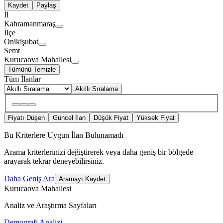
Kaydet
Paylaş
İl
Kahramanmaraş
İlçe
Onikişubat
Semt
Kurucaova Mahallesi
Tümünü Temizle
Tüm İlanlar
Akıllı Sıralama
Fiyatı Düşen
Güncel İlan
Düşük Fiyat
Yüksek Fiyat
Bu Kriterlere Uygun İlan Bulunamadı
Arama kriterlerinizi değiştirerek veya daha geniş bir bölgede
arayarak tekrar deneyebilirsiniz.
Daha Geniş Ara
Aramayı Kaydet
Kurucaova Mahallesi
Analiz ve Araştırma Sayfaları
Demografi Analizi