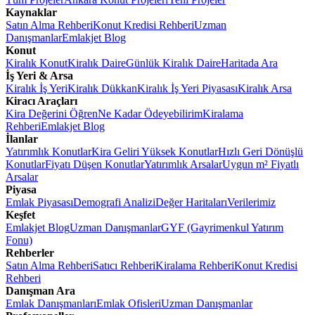
Kaynaklar
Satın Alma Rehberi
Konut Kredisi Rehberi
Uzman
Danışmanlar
Emlakjet Blog
Konut
Kiralık Konut
Kiralık Daire
Günlük Kiralık Daire
Haritada Ara
İş Yeri & Arsa
Kiralık İş Yeri
Kiralık Dükkan
Kiralık İş Yeri Piyasası
Kiralık Arsa
Kiracı Araçları
Kira Değerini Öğren
Ne Kadar Ödeyebilirim
Kiralama
Rehberi
Emlakjet Blog
İlanlar
Yatırımlık Konutlar
Kira Geliri Yüksek Konutlar
Hızlı Geri Dönüşlü
Konutlar
Fiyatı Düşen Konutlar
Yatırımlık Arsalar
Uygun m² Fiyatlı
Arsalar
Piyasa
Emlak Piyasası
Demografi Analizi
Değer Haritaları
Verilerimiz
Keşfet
Emlakjet Blog
Uzman Danışmanlar
GYF (Gayrimenkul Yatırım
Fonu)
Rehberler
Satın Alma Rehberi
Satıcı Rehberi
Kiralama Rehberi
Konut Kredisi
Rehberi
Danışman Ara
Emlak Danışmanları
Emlak Ofisleri
Uzman Danışmanlar