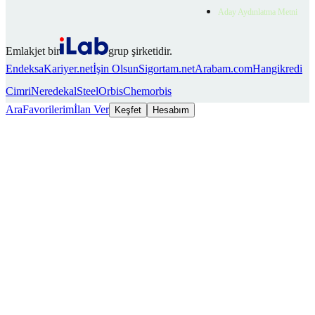
Aday Aydınlatma Metni
Emlakjet bir
grup şirketidir.
Endeksa
Kariyer.net
İşin Olsun
Sigortam.net
Arabam.com
Hangikredi
Cimri
Neredekal
SteelOrbis
Chemorbis
Ara
Favorilerim
İlan Ver
Keşfet
Hesabım