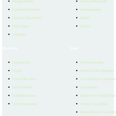
Kiralama Rehberi
Kurumsal Materyaller
Konut Kredisi Rehberi
İnsan Kaynakları
Ne Kadar Ödeyebilirim
İletişim
Emlak Değeri
Yardım
Verilerimiz
Hizmetler
Yasal
Danışman Bul
Kullanım Koşulları
Projeler
Bireysel Üyelik Sözleşmesi
Ücretsiz İlan Verin
Çerez Politikası ve Aydınlat
Üyelik Paketleri
Çerez Ayarları
EmlakZeka Asistan
Kullanıcı Veri Gizliliği Bildi
Uzman Danışmanlar
Ziyaretçi Veri Gizliliği
Müşteri Yetkilisi Veri Gizlili