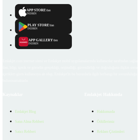
APP STORE
'dan
İNDİRİN
PLAY STORE
'dan
İNDİRİN
APP GALLERY
'den
İNDİRİN
Emlakjet.com internet sitesi ve Emlakjet mobil uygulamalarında kullanıcılar tarafından sağlana
ilan, bilgi, içerik ve görselin gerçekliği, orijinalliği, güvenilirliği ve doğruluğuna ilişkin soru
içerikleri giren kullanıcıya ait olup, Emlakjet'in bu hususlarla ilgili herhangi bir sorumluluğu
bulunmamaktadır.
Kaynaklar
Emlakjet Hakkında
Emlakjet Blog
Hakkımızda
Satın Alma Rehberi
Ödüllerimiz
Satıcı Rehberi
Reklam Çözümleri