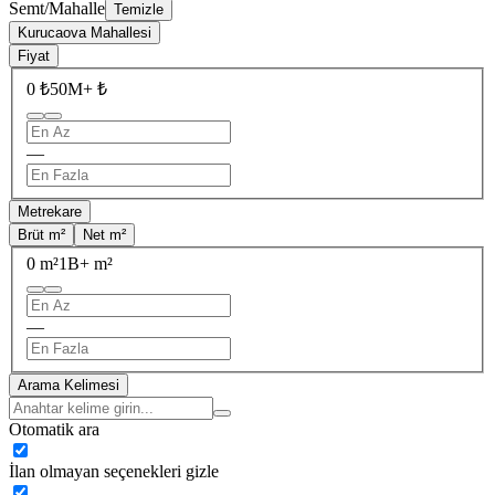
Semt/Mahalle
Temizle
Kurucaova Mahallesi
Fiyat
0 ₺
50M+ ₺
—
Metrekare
Brüt m²
Net m²
0 m²
1B+ m²
—
Arama Kelimesi
Otomatik ara
İlan olmayan seçenekleri gizle