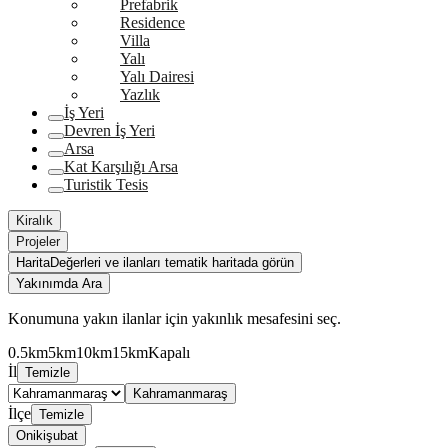
Prefabrik
Residence
Villa
Yalı
Yalı Dairesi
Yazlık
İş Yeri
Devren İş Yeri
Arsa
Kat Karşılığı Arsa
Turistik Tesis
Kiralık
Projeler
Harita
Değerleri ve ilanları tematik haritada görün
Yakınımda Ara
Konumuna yakın ilanlar için yakınlık mesafesini seç.
0.5km
5km
10km
15km
Kapalı
İl
Temizle
Kahramanmaraş
İlçe
Temizle
Onikişubat