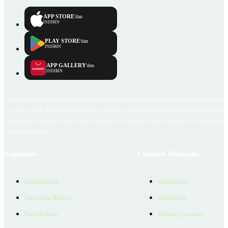
APP STORE
'dan
İNDİRİN
PLAY STORE
'dan
İNDİRİN
APP GALLERY
'den
İNDİRİN
Emlakjet.com internet sitesi ve Emlakjet mobil uygulamalarında kullanıcılar tarafından sağlana
ilan, bilgi, içerik ve görselin gerçekliği, orijinalliği, güvenilirliği ve doğruluğuna ilişkin soru
içerikleri giren kullanıcıya ait olup, Emlakjet'in bu hususlarla ilgili herhangi bir sorumluluğu
bulunmamaktadır.
Kaynaklar
Emlakjet Hakkında
Emlakjet Blog
Hakkımızda
Satın Alma Rehberi
Ödüllerimiz
Satıcı Rehberi
Reklam Çözümleri