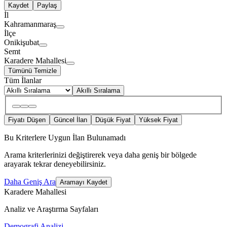
Kaydet
Paylaş
İl
Kahramanmaraş
İlçe
Onikişubat
Semt
Karadere Mahallesi
Tümünü Temizle
Tüm İlanlar
Akıllı Sıralama
Fiyatı Düşen
Güncel İlan
Düşük Fiyat
Yüksek Fiyat
Bu Kriterlere Uygun İlan Bulunamadı
Arama kriterlerinizi değiştirerek veya daha geniş bir bölgede
arayarak tekrar deneyebilirsiniz.
Daha Geniş Ara
Aramayı Kaydet
Karadere Mahallesi
Analiz ve Araştırma Sayfaları
Demografi Analizi