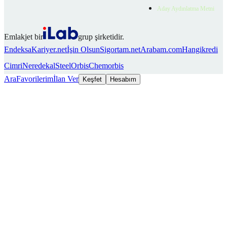
Aday Aydınlatma Metni
Emlakjet bir
grup şirketidir.
Endeksa
Kariyer.net
İşin Olsun
Sigortam.net
Arabam.com
Hangikredi
Cimri
Neredekal
SteelOrbis
Chemorbis
Ara
Favorilerim
İlan Ver
Keşfet
Hesabım