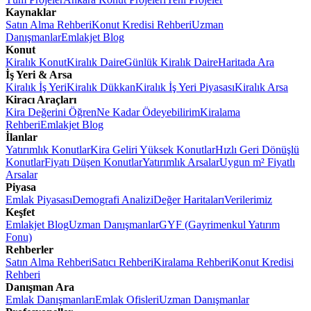
Kaynaklar
Satın Alma Rehberi
Konut Kredisi Rehberi
Uzman
Danışmanlar
Emlakjet Blog
Konut
Kiralık Konut
Kiralık Daire
Günlük Kiralık Daire
Haritada Ara
İş Yeri & Arsa
Kiralık İş Yeri
Kiralık Dükkan
Kiralık İş Yeri Piyasası
Kiralık Arsa
Kiracı Araçları
Kira Değerini Öğren
Ne Kadar Ödeyebilirim
Kiralama
Rehberi
Emlakjet Blog
İlanlar
Yatırımlık Konutlar
Kira Geliri Yüksek Konutlar
Hızlı Geri Dönüşlü
Konutlar
Fiyatı Düşen Konutlar
Yatırımlık Arsalar
Uygun m² Fiyatlı
Arsalar
Piyasa
Emlak Piyasası
Demografi Analizi
Değer Haritaları
Verilerimiz
Keşfet
Emlakjet Blog
Uzman Danışmanlar
GYF (Gayrimenkul Yatırım
Fonu)
Rehberler
Satın Alma Rehberi
Satıcı Rehberi
Kiralama Rehberi
Konut Kredisi
Rehberi
Danışman Ara
Emlak Danışmanları
Emlak Ofisleri
Uzman Danışmanlar