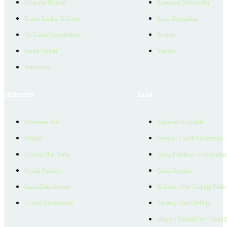
Kiralama Rehberi
Kurumsal Materyaller
Konut Kredisi Rehberi
İnsan Kaynakları
Ne Kadar Ödeyebilirim
İletişim
Emlak Değeri
Yardım
Verilerimiz
Hizmetler
Yasal
Danışman Bul
Kullanım Koşulları
Projeler
Bireysel Üyelik Sözleşmesi
Ücretsiz İlan Verin
Çerez Politikası ve Aydınlat
Üyelik Paketleri
Çerez Ayarları
EmlakZeka Asistan
Kullanıcı Veri Gizliliği Bildi
Uzman Danışmanlar
Ziyaretçi Veri Gizliliği
Müşteri Yetkilisi Veri Gizlili