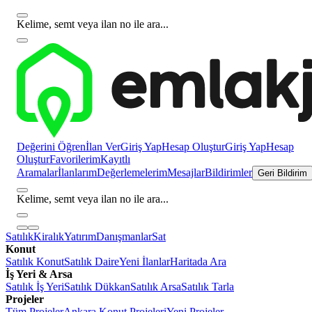
Kelime, semt veya ilan no ile ara...
Değerini Öğren
İlan Ver
Giriş Yap
Hesap Oluştur
Giriş Yap
Hesap
Oluştur
Favorilerim
Kayıtlı
Aramalar
İlanlarım
Değerlemelerim
Mesajlar
Bildirimler
Geri Bildirim
Kelime, semt veya ilan no ile ara...
Satılık
Kiralık
Yatırım
Danışmanlar
Sat
Konut
Satılık Konut
Satılık Daire
Yeni İlanlar
Haritada Ara
İş Yeri & Arsa
Satılık İş Yeri
Satılık Dükkan
Satılık Arsa
Satılık Tarla
Projeler
Tüm Projeler
Ankara Konut Projeleri
Yeni Projeler