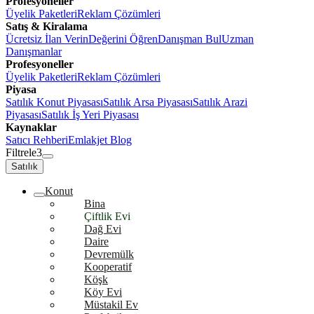
Profesyoneller
Üyelik Paketleri
Reklam Çözümleri
Satış & Kiralama
Ücretsiz İlan Verin
Değerini Öğren
Danışman Bul
Uzman
Danışmanlar
Profesyoneller
Üyelik Paketleri
Reklam Çözümleri
Piyasa
Satılık Konut Piyasası
Satılık Arsa Piyasası
Satılık Arazi
Piyasası
Satılık İş Yeri Piyasası
Kaynaklar
Satıcı Rehberi
Emlakjet Blog
Filtrele
3
Satılık
Konut
Bina
Çiftlik Evi
Dağ Evi
Daire
Devremülk
Kooperatif
Köşk
Köy Evi
Müstakil Ev