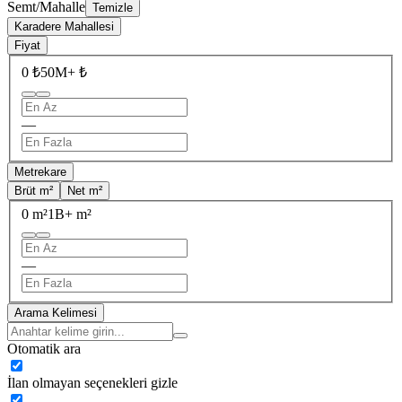
Semt/Mahalle
Temizle
Karadere Mahallesi
Fiyat
0 ₺
50M+ ₺
—
Metrekare
Brüt m²
Net m²
0 m²
1B+ m²
—
Arama Kelimesi
Otomatik ara
İlan olmayan seçenekleri gizle