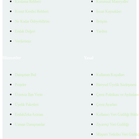
Kiralama Rehberi
Kurumsal Materyaller
Konut Kredisi Rehberi
İnsan Kaynakları
Ne Kadar Ödeyebilirim
İletişim
Emlak Değeri
Yardım
Verilerimiz
Hizmetler
Yasal
Danışman Bul
Kullanım Koşulları
Projeler
Bireysel Üyelik Sözleşmesi
Ücretsiz İlan Verin
Çerez Politikası ve Aydınlat
Üyelik Paketleri
Çerez Ayarları
EmlakZeka Asistan
Kullanıcı Veri Gizliliği Bildi
Uzman Danışmanlar
Ziyaretçi Veri Gizliliği
Müşteri Yetkilisi Veri Gizlili