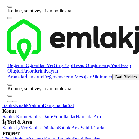
Kelime, semt veya ilan no ile ara...
Değerini Öğren
İlan Ver
Giriş Yap
Hesap Oluştur
Giriş Yap
Hesap
Oluştur
Favorilerim
Kayıtlı
Aramalar
İlanlarım
Değerlemelerim
Mesajlar
Bildirimler
Geri Bildirim
Kelime, semt veya ilan no ile ara...
Satılık
Kiralık
Yatırım
Danışmanlar
Sat
Konut
Satılık Konut
Satılık Daire
Yeni İlanlar
Haritada Ara
İş Yeri & Arsa
Satılık İş Yeri
Satılık Dükkan
Satılık Arsa
Satılık Tarla
Projeler
Tüm Projeler
Ankara Konut Projeleri
Yeni Projeler