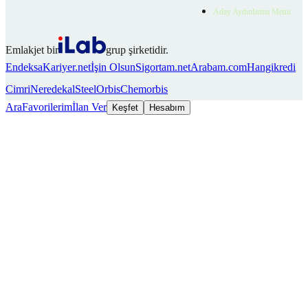
Aday Aydınlatma Metni
Emlakjet bir
grup şirketidir.
Endeksa
Kariyer.net
İşin Olsun
Sigortam.net
Arabam.com
Hangikredi
Cimri
Neredekal
SteelOrbis
Chemorbis
Ara
Favorilerim
İlan Ver
Keşfet
Hesabım