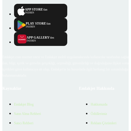
APP STORE
'dan
İNDİRİN
PLAY STORE
'dan
İNDİRİN
APP GALLERY
'den
İNDİRİN
Emlakjet.com internet sitesi ve Emlakjet mobil uygulamalarında kullanıcılar tarafından sağlana
ilan, bilgi, içerik ve görselin gerçekliği, orijinalliği, güvenilirliği ve doğruluğuna ilişkin soru
içerikleri giren kullanıcıya ait olup, Emlakjet'in bu hususlarla ilgili herhangi bir sorumluluğu
bulunmamaktadır.
Kaynaklar
Emlakjet Hakkında
Emlakjet Blog
Hakkımızda
Satın Alma Rehberi
Ödüllerimiz
Satıcı Rehberi
Reklam Çözümleri