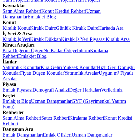
Kaynaklar
Satın Alma Rehberi
Konut Kredisi Rehberi
Uzman
Danışmanlar
Emlakjet Blog
Konut
Kiralık Konut
Kiralık Daire
Günlük Kiralık Daire
Haritada Ara
İş Yeri & Arsa
Kiralık İş Yeri
Kiralık Dükkan
Kiralık İş Yeri Piyasası
Kiralık Arsa
Kiracı Araçları
Kira Değerini Öğren
Ne Kadar Ödeyebilirim
Kiralama
Rehberi
Emlakjet Blog
İlanlar
Yatırımlık Konutlar
Kira Geliri Yüksek Konutlar
Hızlı Geri Dönüşlü
Konutlar
Fiyatı Düşen Konutlar
Yatırımlık Arsalar
Uygun m² Fiyatlı
Arsalar
Piyasa
Emlak Piyasası
Demografi Analizi
Değer Haritaları
Verilerimiz
Keşfet
Emlakjet Blog
Uzman Danışmanlar
GYF (Gayrimenkul Yatırım
Fonu)
Rehberler
Satın Alma Rehberi
Satıcı Rehberi
Kiralama Rehberi
Konut Kredisi
Rehberi
Danışman Ara
Emlak Danışmanları
Emlak Ofisleri
Uzman Danışmanlar