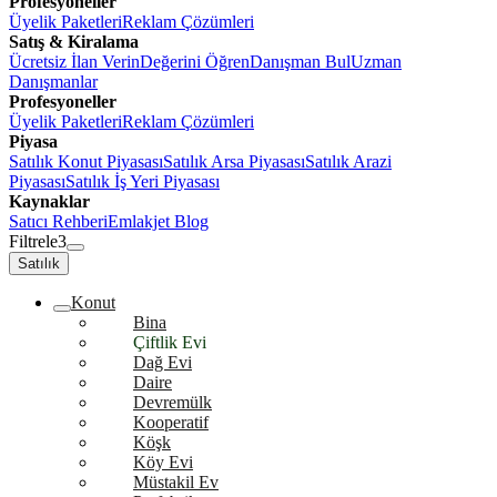
Profesyoneller
Üyelik Paketleri
Reklam Çözümleri
Satış & Kiralama
Ücretsiz İlan Verin
Değerini Öğren
Danışman Bul
Uzman
Danışmanlar
Profesyoneller
Üyelik Paketleri
Reklam Çözümleri
Piyasa
Satılık Konut Piyasası
Satılık Arsa Piyasası
Satılık Arazi
Piyasası
Satılık İş Yeri Piyasası
Kaynaklar
Satıcı Rehberi
Emlakjet Blog
Filtrele
3
Satılık
Konut
Bina
Çiftlik Evi
Dağ Evi
Daire
Devremülk
Kooperatif
Köşk
Köy Evi
Müstakil Ev