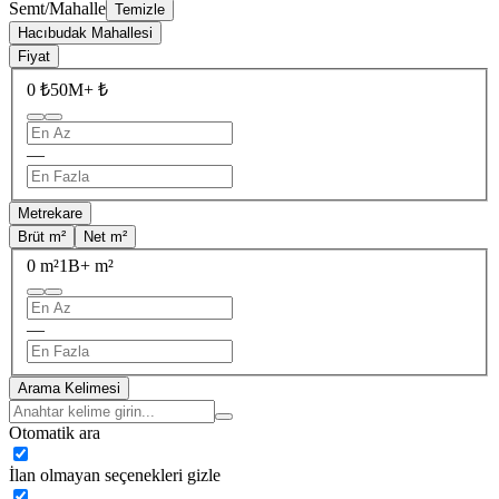
Semt/Mahalle
Temizle
Hacıbudak Mahallesi
Fiyat
0 ₺
50M+ ₺
—
Metrekare
Brüt m²
Net m²
0 m²
1B+ m²
—
Arama Kelimesi
Otomatik ara
İlan olmayan seçenekleri gizle