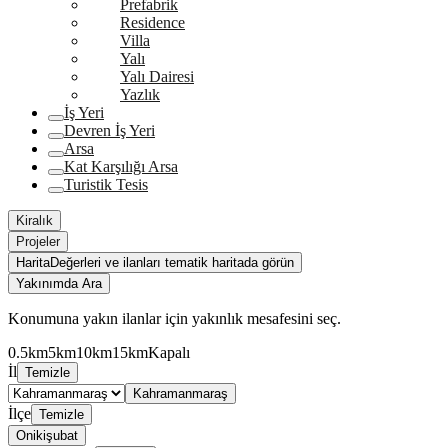
Prefabrik
Residence
Villa
Yalı
Yalı Dairesi
Yazlık
İş Yeri
Devren İş Yeri
Arsa
Kat Karşılığı Arsa
Turistik Tesis
Kiralık
Projeler
Harita
Değerleri ve ilanları tematik haritada görün
Yakınımda Ara
Konumuna yakın ilanlar için yakınlık mesafesini seç.
0.5km
5km
10km
15km
Kapalı
İl
Temizle
Kahramanmaraş
İlçe
Temizle
Onikişubat