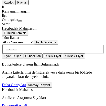
Kaydet
Paylaş
İl
Kahramanmaraş
İlçe
Onikişubat
Semt
Hacıbudak Mahallesi
Tümünü Temizle
Tüm İlanlar
Akıllı Sıralama
Fiyatı Düşen
Güncel İlan
Düşük Fiyat
Yüksek Fiyat
Bu Kriterlere Uygun İlan Bulunamadı
Arama kriterlerinizi değiştirerek veya daha geniş bir bölgede
arayarak tekrar deneyebilirsiniz.
Daha Geniş Ara
Aramayı Kaydet
Hacıbudak Mahallesi
Analiz ve Araştırma Sayfaları
Demografi Analizi