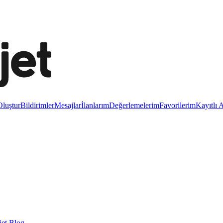
luştur
Bildirimler
Mesajlar
İlanlarım
Değerlemelerim
Favorilerim
Kayıtlı 
et Blog