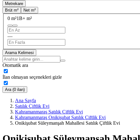
Metrekare
Brüt m²
Net m²
0 m²
1B+ m²
—
Arama Kelimesi
Otomatik ara
İlan olmayan seçenekleri gizle
Ara (0 ilan)
Ana Sayfa
Satılık Çiftlik Evi
Kahramanmaraş Satılık Çiftlik Evi
Kahramanmaraş Onikişubat Satılık Çiftlik Evi
Onikişubat Süleymanşah Mahallesi Satılık Çiftlik Evi
Onikişubat Süleymanşah Mahalles