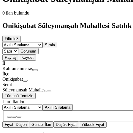
0
ilan bulundu
Onikişubat Süleymanşah Mahallesi Satılık Ç
Filtrele
3
Sırala
Görünüm
Paylaş
Kaydet
İl
Kahramanmaraş
İlçe
Onikişubat
Semt
Süleymanşah Mahallesi
Tümünü Temizle
Tüm İlanlar
Akıllı Sıralama
Fiyatı Düşen
Güncel İlan
Düşük Fiyat
Yüksek Fiyat