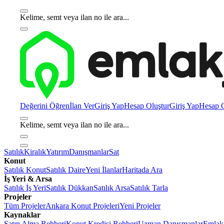
Kelime, semt veya ilan no ile ara...
Değerini Öğren
İlan Ver
Giriş Yap
Hesap Oluştur
Giriş Yap
Hesap O
Kelime, semt veya ilan no ile ara...
Satılık
Kiralık
Yatırım
Danışmanlar
Sat
Konut
Satılık Konut
Satılık Daire
Yeni İlanlar
Haritada Ara
İş Yeri & Arsa
Satılık İş Yeri
Satılık Dükkan
Satılık Arsa
Satılık Tarla
Projeler
Tüm Projeler
Ankara Konut Projeleri
Yeni Projeler
Kaynaklar
Satın Alma Rehberi
Konut Kredisi Rehberi
Uzman Danışmanlar
Emlakj