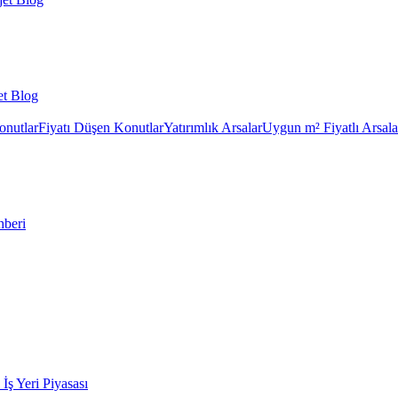
et Blog
onutlar
Fiyatı Düşen Konutlar
Yatırımlık Arsalar
Uygun m² Fiyatlı Arsala
hberi
k İş Yeri Piyasası