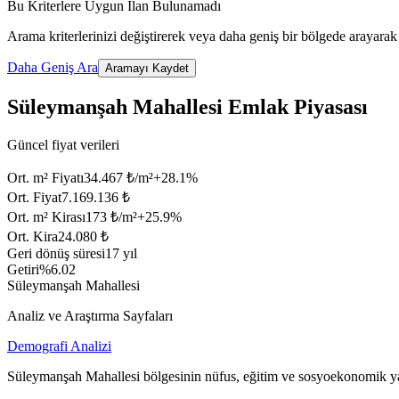
Bu Kriterlere Uygun İlan Bulunamadı
Arama kriterlerinizi değiştirerek veya daha geniş bir bölgede arayarak 
Daha Geniş Ara
Aramayı Kaydet
Süleymanşah Mahallesi Emlak Piyasası
Güncel fiyat verileri
Ort. m² Fiyatı
34.467 ₺/m²
+
28.1
%
Ort. Fiyat
7.169.136 ₺
Ort. m² Kirası
173 ₺/m²
+
25.9
%
Ort. Kira
24.080 ₺
Geri dönüş süresi
17 yıl
Getiri
%6.02
Süleymanşah Mahallesi
Analiz ve Araştırma Sayfaları
Demografi Analizi
Süleymanşah Mahallesi bölgesinin nüfus, eğitim ve sosyoekonomik ya