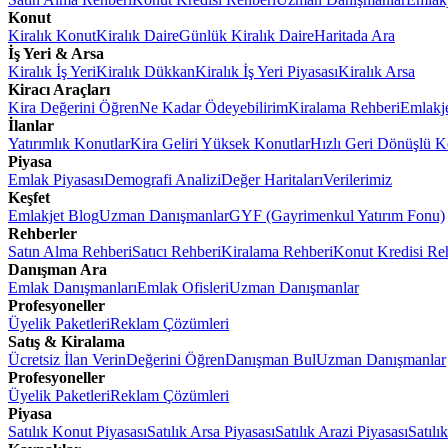
Konut
Kiralık Konut
Kiralık Daire
Günlük Kiralık Daire
Haritada Ara
İş Yeri & Arsa
Kiralık İş Yeri
Kiralık Dükkan
Kiralık İş Yeri Piyasası
Kiralık Arsa
Kiracı Araçları
Kira Değerini Öğren
Ne Kadar Ödeyebilirim
Kiralama Rehberi
Emlakj
İlanlar
Yatırımlık Konutlar
Kira Geliri Yüksek Konutlar
Hızlı Geri Dönüşlü K
Piyasa
Emlak Piyasası
Demografi Analizi
Değer Haritaları
Verilerimiz
Keşfet
Emlakjet Blog
Uzman Danışmanlar
GYF (Gayrimenkul Yatırım Fonu)
Rehberler
Satın Alma Rehberi
Satıcı Rehberi
Kiralama Rehberi
Konut Kredisi Re
Danışman Ara
Emlak Danışmanları
Emlak Ofisleri
Uzman Danışmanlar
Profesyoneller
Üyelik Paketleri
Reklam Çözümleri
Satış & Kiralama
Ücretsiz İlan Verin
Değerini Öğren
Danışman Bul
Uzman Danışmanlar
Profesyoneller
Üyelik Paketleri
Reklam Çözümleri
Piyasa
Satılık Konut Piyasası
Satılık Arsa Piyasası
Satılık Arazi Piyasası
Satılı