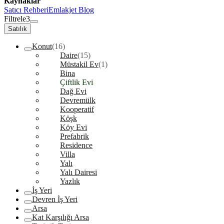
Kaynaklar
Satıcı Rehberi
Emlakjet Blog
Filtrele
3
Satılık
Konut
(16)
Daire
(15)
Müstakil Ev
(1)
Bina
Çiftlik Evi
Dağ Evi
Devremülk
Kooperatif
Köşk
Köy Evi
Prefabrik
Residence
Villa
Yalı
Yalı Dairesi
Yazlık
İş Yeri
Devren İş Yeri
Arsa
Kat Karşılığı Arsa