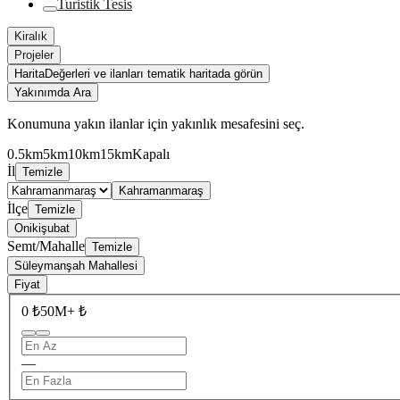
Turistik Tesis
Kiralık
Projeler
Harita
Değerleri ve ilanları tematik haritada görün
Yakınımda Ara
Konumuna yakın ilanlar için yakınlık mesafesini seç.
0.5km
5km
10km
15km
Kapalı
İl
Temizle
Kahramanmaraş
İlçe
Temizle
Onikişubat
Semt/Mahalle
Temizle
Süleymanşah Mahallesi
Fiyat
0 ₺
50M+ ₺
—