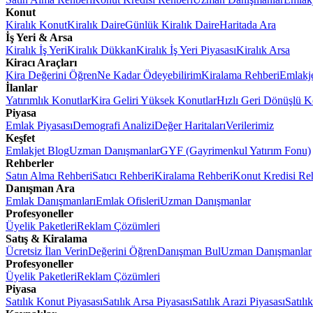
Konut
Kiralık Konut
Kiralık Daire
Günlük Kiralık Daire
Haritada Ara
İş Yeri & Arsa
Kiralık İş Yeri
Kiralık Dükkan
Kiralık İş Yeri Piyasası
Kiralık Arsa
Kiracı Araçları
Kira Değerini Öğren
Ne Kadar Ödeyebilirim
Kiralama Rehberi
Emlakj
İlanlar
Yatırımlık Konutlar
Kira Geliri Yüksek Konutlar
Hızlı Geri Dönüşlü K
Piyasa
Emlak Piyasası
Demografi Analizi
Değer Haritaları
Verilerimiz
Keşfet
Emlakjet Blog
Uzman Danışmanlar
GYF (Gayrimenkul Yatırım Fonu)
Rehberler
Satın Alma Rehberi
Satıcı Rehberi
Kiralama Rehberi
Konut Kredisi Re
Danışman Ara
Emlak Danışmanları
Emlak Ofisleri
Uzman Danışmanlar
Profesyoneller
Üyelik Paketleri
Reklam Çözümleri
Satış & Kiralama
Ücretsiz İlan Verin
Değerini Öğren
Danışman Bul
Uzman Danışmanlar
Profesyoneller
Üyelik Paketleri
Reklam Çözümleri
Piyasa
Satılık Konut Piyasası
Satılık Arsa Piyasası
Satılık Arazi Piyasası
Satılı