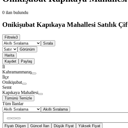
0
ilan bulundu
Onikişubat Kapıkaya Mahallesi Satılık Çift
Filtrele
3
Sırala
Görünüm
Harita
Kaydet
Paylaş
İl
Kahramanmaraş
İlçe
Onikişubat
Semt
Kapıkaya Mahallesi
Tümünü Temizle
Tüm İlanlar
Akıllı Sıralama
Fiyatı Düşen
Güncel İlan
Düşük Fiyat
Yüksek Fiyat