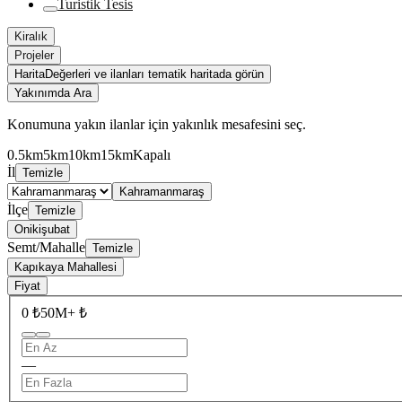
Turistik Tesis
Kiralık
Projeler
Harita
Değerleri ve ilanları tematik haritada görün
Yakınımda Ara
Konumuna yakın ilanlar için yakınlık mesafesini seç.
0.5km
5km
10km
15km
Kapalı
İl
Temizle
Kahramanmaraş
İlçe
Temizle
Onikişubat
Semt/Mahalle
Temizle
Kapıkaya Mahallesi
Fiyat
0 ₺
50M+ ₺
—