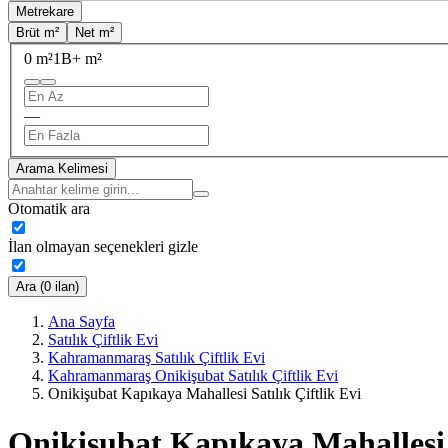
Metrekare
Brüt m²
Net m²
0 m²
1B+ m²
—
Arama Kelimesi
Otomatik ara
İlan olmayan seçenekleri gizle
Ara (0 ilan)
Ana Sayfa
Satılık Çiftlik Evi
Kahramanmaraş Satılık Çiftlik Evi
Kahramanmaraş Onikişubat Satılık Çiftlik Evi
Onikişubat Kapıkaya Mahallesi Satılık Çiftlik Evi
Onikişubat Kapıkaya Mahallesi S