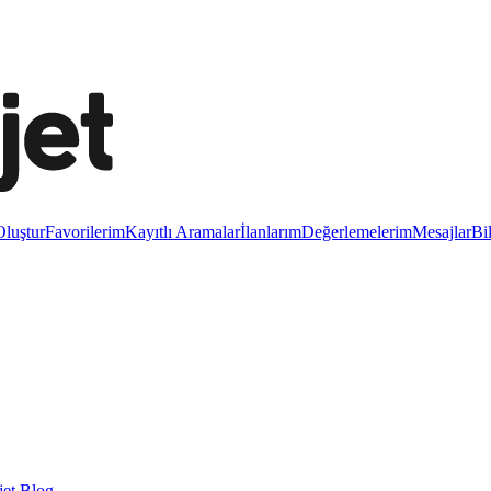
luştur
Favorilerim
Kayıtlı Aramalar
İlanlarım
Değerlemelerim
Mesajlar
Bi
et Blog