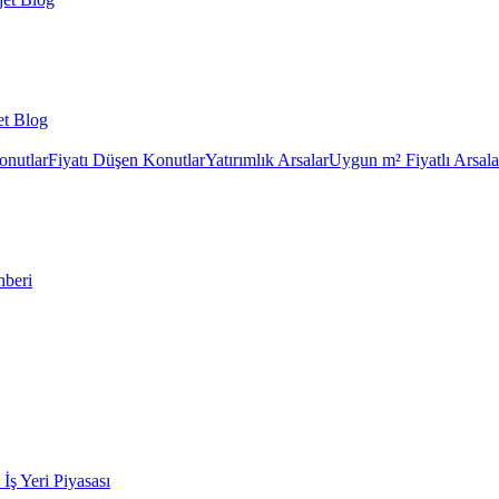
et Blog
onutlar
Fiyatı Düşen Konutlar
Yatırımlık Arsalar
Uygun m² Fiyatlı Arsala
hberi
k İş Yeri Piyasası