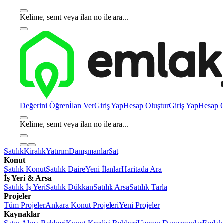
Kelime, semt veya ilan no ile ara...
Değerini Öğren
İlan Ver
Giriş Yap
Hesap Oluştur
Giriş Yap
Hesap O
Kelime, semt veya ilan no ile ara...
Satılık
Kiralık
Yatırım
Danışmanlar
Sat
Konut
Satılık Konut
Satılık Daire
Yeni İlanlar
Haritada Ara
İş Yeri & Arsa
Satılık İş Yeri
Satılık Dükkan
Satılık Arsa
Satılık Tarla
Projeler
Tüm Projeler
Ankara Konut Projeleri
Yeni Projeler
Kaynaklar
Satın Alma Rehberi
Konut Kredisi Rehberi
Uzman Danışmanlar
Emlakj