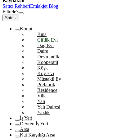
Kaynaklar
Satıcı Rehberi
Emlakjet Blog
Filtrele
3
Satılık
Konut
Bina
Çiftlik Evi
Dağ Evi
Daire
Devremülk
Kooperatif
Köşk
Köy Evi
Müstakil Ev
Prefabrik
Residence
Villa
Yalı
Yalı Dairesi
Yazlık
İş Yeri
Devren İş Yeri
Arsa
Kat Karşılığı Arsa