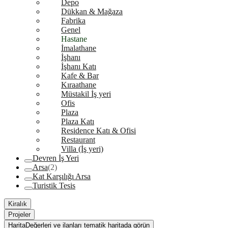
Depo
Dükkan & Mağaza
Fabrika
Genel
Hastane
İmalathane
İşhanı
İşhanı Katı
Kafe & Bar
Kıraathane
Müstakil İş yeri
Ofis
Plaza
Plaza Katı
Residence Katı & Ofisi
Restaurant
Villa (İş yeri)
Devren İş Yeri
Arsa
(2)
Kat Karşılığı Arsa
Turistik Tesis
Kiralık
Projeler
Harita
Değerleri ve ilanları tematik haritada görün