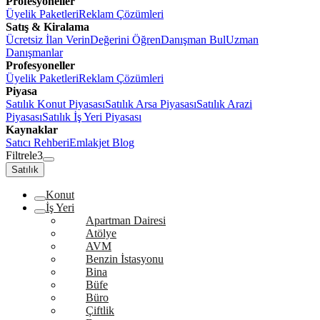
Profesyoneller
Üyelik Paketleri
Reklam Çözümleri
Satış & Kiralama
Ücretsiz İlan Verin
Değerini Öğren
Danışman Bul
Uzman
Danışmanlar
Profesyoneller
Üyelik Paketleri
Reklam Çözümleri
Piyasa
Satılık Konut Piyasası
Satılık Arsa Piyasası
Satılık Arazi
Piyasası
Satılık İş Yeri Piyasası
Kaynaklar
Satıcı Rehberi
Emlakjet Blog
Filtrele
3
Satılık
Konut
İş Yeri
Apartman Dairesi
Atölye
AVM
Benzin İstasyonu
Bina
Büfe
Büro
Çiftlik