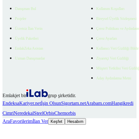
Danışman Bul
Kullanım Koşulları
Projeler
Bireysel Üyelik Sözleşmesi
Ücretsiz İlan Verin
Çerez Politikası ve Aydınlat
Üyelik Paketleri
Çerez Ayarları
EmlakZeka Asistan
Kullanıcı Veri Gizliliği Bildi
Uzman Danışmanlar
Ziyaretçi Veri Gizliliği
Müşteri Yetkilisi Veri Gizlili
Aday Aydınlatma Metni
Emlakjet bir
grup şirketidir.
Endeksa
Kariyer.net
İşin Olsun
Sigortam.net
Arabam.com
Hangikredi
Cimri
Neredekal
SteelOrbis
Chemorbis
Ara
Favorilerim
İlan Ver
Keşfet
Hesabım