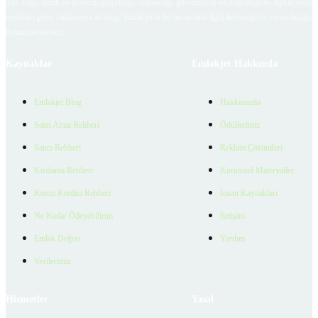
ilan, bilgi, içerik ve görselin gerçekliği, orijinalliği, güvenilirliği ve doğruluğuna ilişkin soru
içerikleri giren kullanıcıya ait olup, Emlakjet'in bu hususlarla ilgili herhangi bir sorumluluğu
bulunmamaktadır.
Kaynaklar
Emlakjet Hakkında
Emlakjet Blog
Hakkımızda
Satın Alma Rehberi
Ödüllerimiz
Satıcı Rehberi
Reklam Çözümleri
Kiralama Rehberi
Kurumsal Materyaller
Konut Kredisi Rehberi
İnsan Kaynakları
Ne Kadar Ödeyebilirim
İletişim
Emlak Değeri
Yardım
Verilerimiz
Hizmetler
Yasal