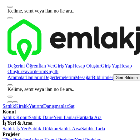
Kelime, semt veya ilan no ile ara...
Değerini Öğren
İlan Ver
Giriş Yap
Hesap Oluştur
Giriş Yap
Hesap
Oluştur
Favorilerim
Kayıtlı
Aramalar
İlanlarım
Değerlemelerim
Mesajlar
Bildirimler
Geri Bildirim
Kelime, semt veya ilan no ile ara...
Satılık
Kiralık
Yatırım
Danışmanlar
Sat
Konut
Satılık Konut
Satılık Daire
Yeni İlanlar
Haritada Ara
İş Yeri & Arsa
Satılık İş Yeri
Satılık Dükkan
Satılık Arsa
Satılık Tarla
Projeler
Tüm Projeler
Ankara Konut Projeleri
Yeni Projeler