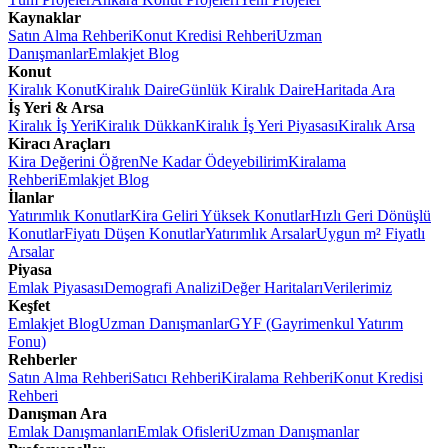
Kaynaklar
Satın Alma Rehberi
Konut Kredisi Rehberi
Uzman
Danışmanlar
Emlakjet Blog
Konut
Kiralık Konut
Kiralık Daire
Günlük Kiralık Daire
Haritada Ara
İş Yeri & Arsa
Kiralık İş Yeri
Kiralık Dükkan
Kiralık İş Yeri Piyasası
Kiralık Arsa
Kiracı Araçları
Kira Değerini Öğren
Ne Kadar Ödeyebilirim
Kiralama
Rehberi
Emlakjet Blog
İlanlar
Yatırımlık Konutlar
Kira Geliri Yüksek Konutlar
Hızlı Geri Dönüşlü
Konutlar
Fiyatı Düşen Konutlar
Yatırımlık Arsalar
Uygun m² Fiyatlı
Arsalar
Piyasa
Emlak Piyasası
Demografi Analizi
Değer Haritaları
Verilerimiz
Keşfet
Emlakjet Blog
Uzman Danışmanlar
GYF (Gayrimenkul Yatırım
Fonu)
Rehberler
Satın Alma Rehberi
Satıcı Rehberi
Kiralama Rehberi
Konut Kredisi
Rehberi
Danışman Ara
Emlak Danışmanları
Emlak Ofisleri
Uzman Danışmanlar