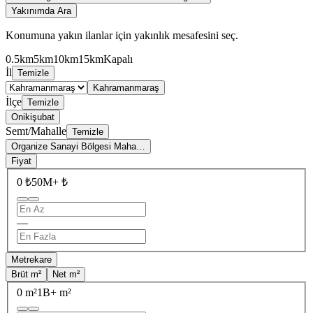
Yakınımda Ara
Konumuna yakın ilanlar için yakınlık mesafesini seç.
0.5km
5km
10km
15km
Kapalı
İl
Temizle
Kahramanmaraş
İlçe
Temizle
Onikişubat
Semt/Mahalle
Temizle
Organize Sanayi Bölgesi Maha…
Fiyat
0 ₺
50M+ ₺
—
Metrekare
Brüt m²
Net m²
0 m²
1B+ m²