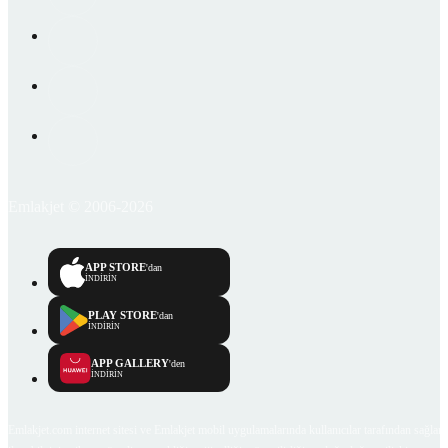
Emlakjet © 2006-2026
APP STORE
'dan
İNDİRİN
PLAY STORE
'dan
İNDİRİN
APP GALLERY
'den
İNDİRİN
Emlakjet.com internet sitesi ve Emlakjet mobil uygulamalarında kullanıcılar tarafından sağlana