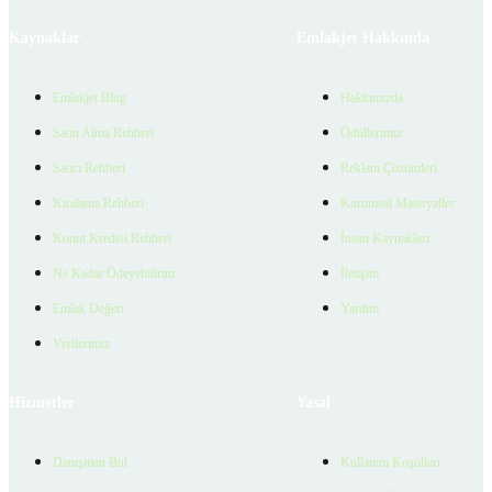
Kaynaklar
Emlakjet Hakkında
Emlakjet Blog
Hakkımızda
Satın Alma Rehberi
Ödüllerimiz
Satıcı Rehberi
Reklam Çözümleri
Kiralama Rehberi
Kurumsal Materyaller
Konut Kredisi Rehberi
İnsan Kaynakları
Ne Kadar Ödeyebilirim
İletişim
Emlak Değeri
Yardım
Verilerimiz
Hizmetler
Yasal
Danışman Bul
Kullanım Koşulları