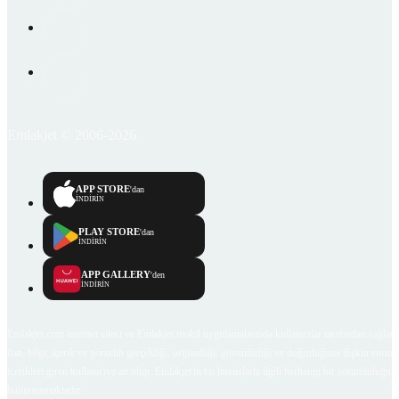
Emlakjet © 2006-2026
APP STORE
'dan
İNDİRİN
PLAY STORE
'dan
İNDİRİN
APP GALLERY
'den
İNDİRİN
Emlakjet.com internet sitesi ve Emlakjet mobil uygulamalarında kullanıcılar tarafından sağlana
ilan, bilgi, içerik ve görselin gerçekliği, orijinalliği, güvenilirliği ve doğruluğuna ilişkin soru
içerikleri giren kullanıcıya ait olup, Emlakjet'in bu hususlarla ilgili herhangi bir sorumluluğu
bulunmamaktadır.