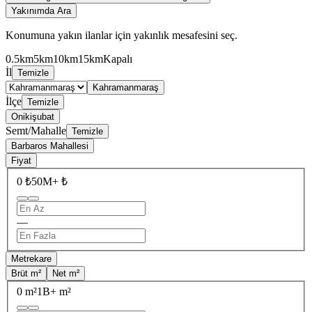
Yakınımda Ara
Konumuna yakın ilanlar için yakınlık mesafesini seç.
0.5km
5km
10km
15km
Kapalı
İl
Temizle
Kahramanmaraş
İlçe
Temizle
Onikişubat
Semt/Mahalle
Temizle
Barbaros Mahallesi
Fiyat
0 ₺
50M+ ₺
—
Metrekare
Brüt m²
Net m²
0 m²
1B+ m²