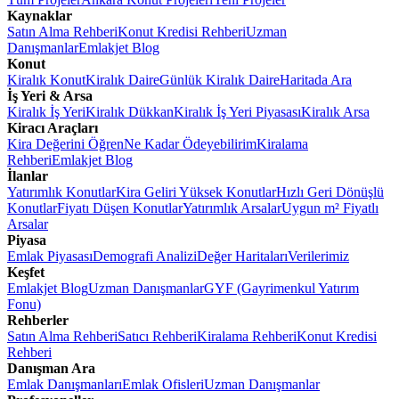
Kaynaklar
Satın Alma Rehberi
Konut Kredisi Rehberi
Uzman
Danışmanlar
Emlakjet Blog
Konut
Kiralık Konut
Kiralık Daire
Günlük Kiralık Daire
Haritada Ara
İş Yeri & Arsa
Kiralık İş Yeri
Kiralık Dükkan
Kiralık İş Yeri Piyasası
Kiralık Arsa
Kiracı Araçları
Kira Değerini Öğren
Ne Kadar Ödeyebilirim
Kiralama
Rehberi
Emlakjet Blog
İlanlar
Yatırımlık Konutlar
Kira Geliri Yüksek Konutlar
Hızlı Geri Dönüşlü
Konutlar
Fiyatı Düşen Konutlar
Yatırımlık Arsalar
Uygun m² Fiyatlı
Arsalar
Piyasa
Emlak Piyasası
Demografi Analizi
Değer Haritaları
Verilerimiz
Keşfet
Emlakjet Blog
Uzman Danışmanlar
GYF (Gayrimenkul Yatırım
Fonu)
Rehberler
Satın Alma Rehberi
Satıcı Rehberi
Kiralama Rehberi
Konut Kredisi
Rehberi
Danışman Ara
Emlak Danışmanları
Emlak Ofisleri
Uzman Danışmanlar