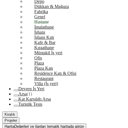
Depo
Dükkan & Mağaza
Fabrika
Genel
Hastane
İmalathane
İşhanı
İşhanı Katı
Kafe & Bar
Kıraathane
Müstakil İş yeri
Ofis
Plaza
Plaza Katı
Residence Katı & Ofisi
Restaurant
Villa (İş yeri)
Devren İş Yeri
Arsa
(1)
Kat Karşılığı Arsa
Turistik Tesis
Kiralık
Projeler
Harita
Değerleri ve ilanları tematik haritada görün