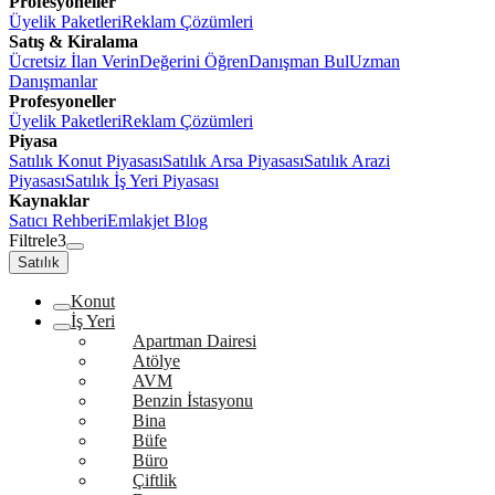
Profesyoneller
Üyelik Paketleri
Reklam Çözümleri
Satış & Kiralama
Ücretsiz İlan Verin
Değerini Öğren
Danışman Bul
Uzman
Danışmanlar
Profesyoneller
Üyelik Paketleri
Reklam Çözümleri
Piyasa
Satılık Konut Piyasası
Satılık Arsa Piyasası
Satılık Arazi
Piyasası
Satılık İş Yeri Piyasası
Kaynaklar
Satıcı Rehberi
Emlakjet Blog
Filtrele
3
Satılık
Konut
İş Yeri
Apartman Dairesi
Atölye
AVM
Benzin İstasyonu
Bina
Büfe
Büro
Çiftlik