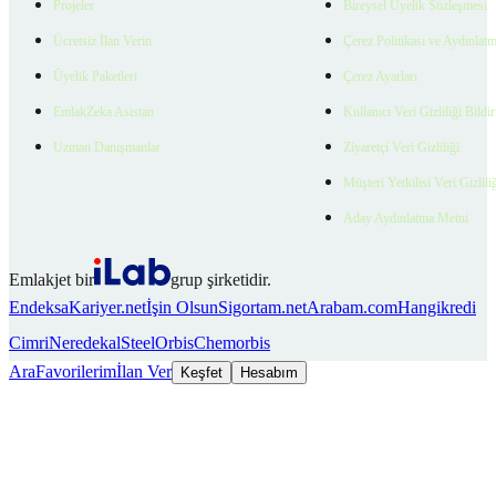
Projeler
Bireysel Üyelik Sözleşmesi
Ücretsiz İlan Verin
Çerez Politikası ve Aydınlat
Üyelik Paketleri
Çerez Ayarları
EmlakZeka Asistan
Kullanıcı Veri Gizliliği Bildi
Uzman Danışmanlar
Ziyaretçi Veri Gizliliği
Müşteri Yetkilisi Veri Gizlili
Aday Aydınlatma Metni
Emlakjet bir
grup şirketidir.
Endeksa
Kariyer.net
İşin Olsun
Sigortam.net
Arabam.com
Hangikredi
Cimri
Neredekal
SteelOrbis
Chemorbis
Ara
Favorilerim
İlan Ver
Keşfet
Hesabım