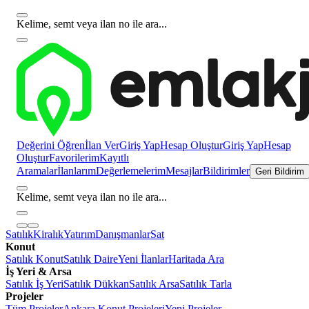
Kelime, semt veya ilan no ile ara...
Değerini Öğren
İlan Ver
Giriş Yap
Hesap Oluştur
Giriş Yap
Hesap
Oluştur
Favorilerim
Kayıtlı
Aramalar
İlanlarım
Değerlemelerim
Mesajlar
Bildirimler
Geri Bildirim
Kelime, semt veya ilan no ile ara...
Satılık
Kiralık
Yatırım
Danışmanlar
Sat
Konut
Satılık Konut
Satılık Daire
Yeni İlanlar
Haritada Ara
İş Yeri & Arsa
Satılık İş Yeri
Satılık Dükkan
Satılık Arsa
Satılık Tarla
Projeler
Tüm Projeler
Ankara Konut Projeleri
Yeni Projeler