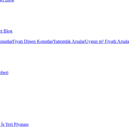
et Blog
onutlar
Fiyatı Düşen Konutlar
Yatırımlık Arsalar
Uygun m² Fiyatlı Arsala
hberi
k İş Yeri Piyasası