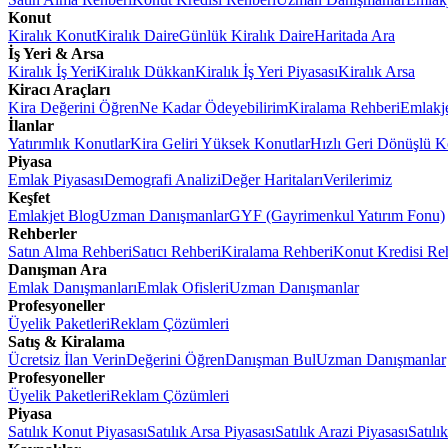
Konut
Kiralık Konut
Kiralık Daire
Günlük Kiralık Daire
Haritada Ara
İş Yeri & Arsa
Kiralık İş Yeri
Kiralık Dükkan
Kiralık İş Yeri Piyasası
Kiralık Arsa
Kiracı Araçları
Kira Değerini Öğren
Ne Kadar Ödeyebilirim
Kiralama Rehberi
Emlakj
İlanlar
Yatırımlık Konutlar
Kira Geliri Yüksek Konutlar
Hızlı Geri Dönüşlü K
Piyasa
Emlak Piyasası
Demografi Analizi
Değer Haritaları
Verilerimiz
Keşfet
Emlakjet Blog
Uzman Danışmanlar
GYF (Gayrimenkul Yatırım Fonu)
Rehberler
Satın Alma Rehberi
Satıcı Rehberi
Kiralama Rehberi
Konut Kredisi Re
Danışman Ara
Emlak Danışmanları
Emlak Ofisleri
Uzman Danışmanlar
Profesyoneller
Üyelik Paketleri
Reklam Çözümleri
Satış & Kiralama
Ücretsiz İlan Verin
Değerini Öğren
Danışman Bul
Uzman Danışmanlar
Profesyoneller
Üyelik Paketleri
Reklam Çözümleri
Piyasa
Satılık Konut Piyasası
Satılık Arsa Piyasası
Satılık Arazi Piyasası
Satılı