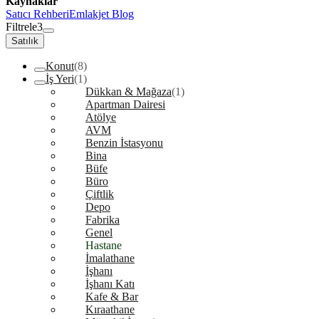
Kaynaklar
Satıcı Rehberi
Emlakjet Blog
Filtrele
3
Satılık
Konut
(8)
İş Yeri
(1)
Dükkan & Mağaza
(1)
Apartman Dairesi
Atölye
AVM
Benzin İstasyonu
Bina
Büfe
Büro
Çiftlik
Depo
Fabrika
Genel
Hastane
İmalathane
İşhanı
İşhanı Katı
Kafe & Bar
Kıraathane