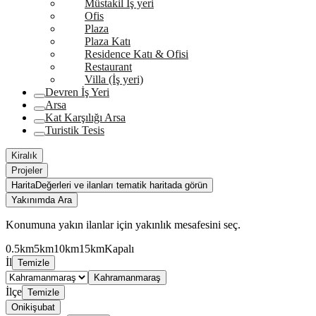
Müstakil İş yeri
Ofis
Plaza
Plaza Katı
Residence Katı & Ofisi
Restaurant
Villa (İş yeri)
Devren İş Yeri
Arsa
Kat Karşılığı Arsa
Turistik Tesis
Kiralık
Projeler
Harita
Değerleri ve ilanları tematik haritada görün
Yakınımda Ara
Konumuna yakın ilanlar için yakınlık mesafesini seç.
0.5km
5km
10km
15km
Kapalı
İl
Temizle
Kahramanmaraş
İlçe
Temizle
Onikişubat