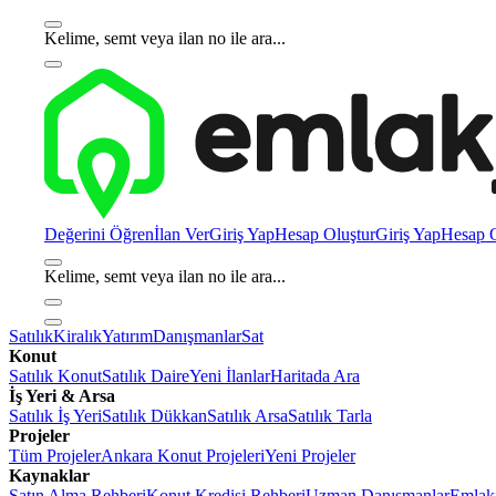
Kelime, semt veya ilan no ile ara...
Değerini Öğren
İlan Ver
Giriş Yap
Hesap Oluştur
Giriş Yap
Hesap O
Kelime, semt veya ilan no ile ara...
Satılık
Kiralık
Yatırım
Danışmanlar
Sat
Konut
Satılık Konut
Satılık Daire
Yeni İlanlar
Haritada Ara
İş Yeri & Arsa
Satılık İş Yeri
Satılık Dükkan
Satılık Arsa
Satılık Tarla
Projeler
Tüm Projeler
Ankara Konut Projeleri
Yeni Projeler
Kaynaklar
Satın Alma Rehberi
Konut Kredisi Rehberi
Uzman Danışmanlar
Emlakj