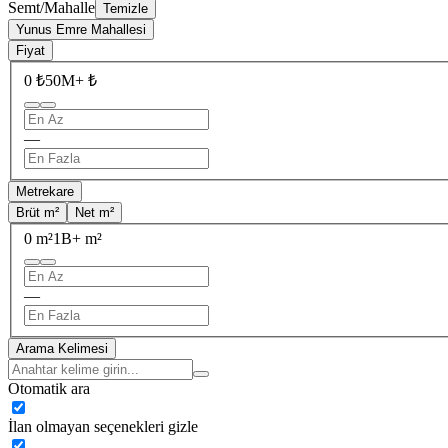
Semt/Mahalle
Temizle
Yunus Emre Mahallesi
Fiyat
0 ₺
50M+ ₺
—
Metrekare
Brüt m²
Net m²
0 m²
1B+ m²
—
Arama Kelimesi
Otomatik ara
İlan olmayan seçenekleri gizle