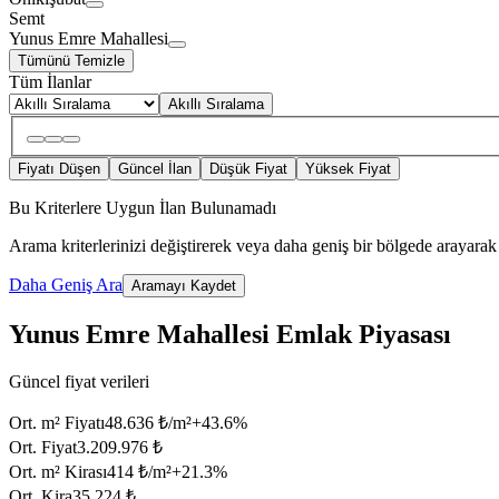
Semt
Yunus Emre Mahallesi
Tümünü Temizle
Tüm İlanlar
Akıllı Sıralama
Fiyatı Düşen
Güncel İlan
Düşük Fiyat
Yüksek Fiyat
Bu Kriterlere Uygun İlan Bulunamadı
Arama kriterlerinizi değiştirerek veya daha geniş bir bölgede arayarak 
Daha Geniş Ara
Aramayı Kaydet
Yunus Emre Mahallesi Emlak Piyasası
Güncel fiyat verileri
Ort. m² Fiyatı
48.636 ₺/m²
+
43.6
%
Ort. Fiyat
3.209.976 ₺
Ort. m² Kirası
414 ₺/m²
+
21.3
%
Ort. Kira
35.224 ₺