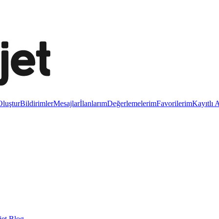
luştur
Bildirimler
Mesajlar
İlanlarım
Değerlemelerim
Favorilerim
Kayıtlı 
et Blog