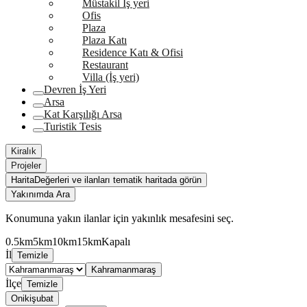
Müstakil İş yeri
Ofis
Plaza
Plaza Katı
Residence Katı & Ofisi
Restaurant
Villa (İş yeri)
Devren İş Yeri
Arsa
Kat Karşılığı Arsa
Turistik Tesis
Kiralık
Projeler
Harita
Değerleri ve ilanları tematik haritada görün
Yakınımda Ara
Konumuna yakın ilanlar için yakınlık mesafesini seç.
0.5km
5km
10km
15km
Kapalı
İl
Temizle
Kahramanmaraş
İlçe
Temizle
Onikişubat