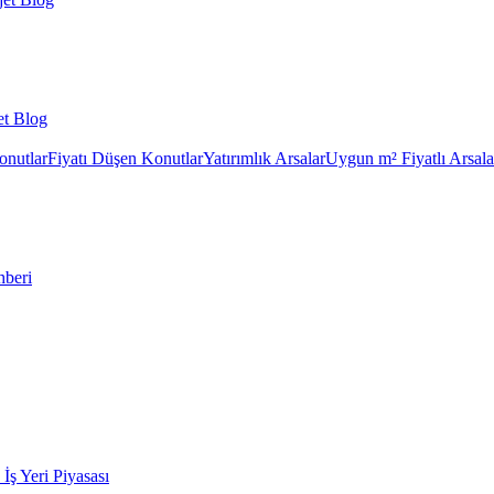
et Blog
onutlar
Fiyatı Düşen Konutlar
Yatırımlık Arsalar
Uygun m² Fiyatlı Arsala
hberi
k İş Yeri Piyasası