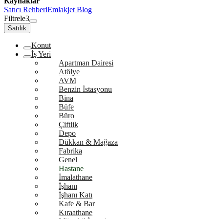
Kaynaklar
Satıcı Rehberi
Emlakjet Blog
Filtrele
3
Satılık
Konut
İş Yeri
Apartman Dairesi
Atölye
AVM
Benzin İstasyonu
Bina
Büfe
Büro
Çiftlik
Depo
Dükkan & Mağaza
Fabrika
Genel
Hastane
İmalathane
İşhanı
İşhanı Katı
Kafe & Bar
Kıraathane