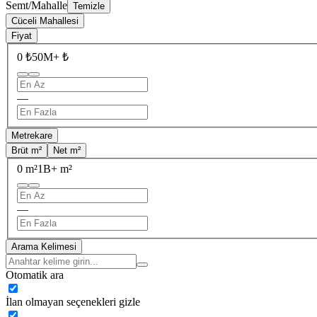
Semt/Mahalle
Temizle
Cüceli Mahallesi
Fiyat
0 ₺
50M+ ₺
—
Metrekare
Brüt m²
Net m²
0 m²
1B+ m²
—
Arama Kelimesi
Otomatik ara
İlan olmayan seçenekleri gizle