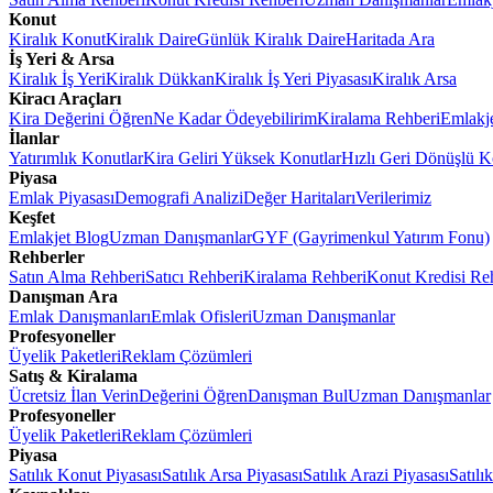
Konut
Kiralık Konut
Kiralık Daire
Günlük Kiralık Daire
Haritada Ara
İş Yeri & Arsa
Kiralık İş Yeri
Kiralık Dükkan
Kiralık İş Yeri Piyasası
Kiralık Arsa
Kiracı Araçları
Kira Değerini Öğren
Ne Kadar Ödeyebilirim
Kiralama Rehberi
Emlakj
İlanlar
Yatırımlık Konutlar
Kira Geliri Yüksek Konutlar
Hızlı Geri Dönüşlü K
Piyasa
Emlak Piyasası
Demografi Analizi
Değer Haritaları
Verilerimiz
Keşfet
Emlakjet Blog
Uzman Danışmanlar
GYF (Gayrimenkul Yatırım Fonu)
Rehberler
Satın Alma Rehberi
Satıcı Rehberi
Kiralama Rehberi
Konut Kredisi Re
Danışman Ara
Emlak Danışmanları
Emlak Ofisleri
Uzman Danışmanlar
Profesyoneller
Üyelik Paketleri
Reklam Çözümleri
Satış & Kiralama
Ücretsiz İlan Verin
Değerini Öğren
Danışman Bul
Uzman Danışmanlar
Profesyoneller
Üyelik Paketleri
Reklam Çözümleri
Piyasa
Satılık Konut Piyasası
Satılık Arsa Piyasası
Satılık Arazi Piyasası
Satılı