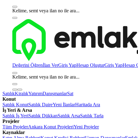
Kelime, semt veya ilan no ile ara...
Değerini Öğren
İlan Ver
Giriş Yap
Hesap Oluştur
Giriş Yap
Hesap O
Kelime, semt veya ilan no ile ara...
Satılık
Kiralık
Yatırım
Danışmanlar
Sat
Konut
Satılık Konut
Satılık Daire
Yeni İlanlar
Haritada Ara
İş Yeri & Arsa
Satılık İş Yeri
Satılık Dükkan
Satılık Arsa
Satılık Tarla
Projeler
Tüm Projeler
Ankara Konut Projeleri
Yeni Projeler
Kaynaklar
Satın Alma Rehberi
Konut Kredisi Rehberi
Uzman Danışmanlar
Emlakj