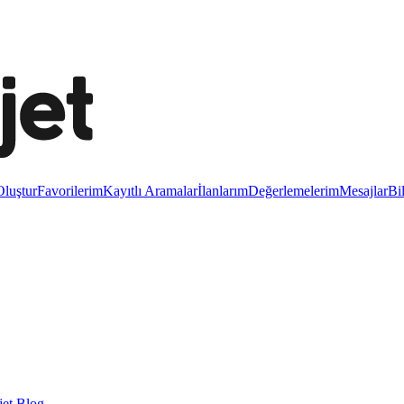
luştur
Favorilerim
Kayıtlı Aramalar
İlanlarım
Değerlemelerim
Mesajlar
Bi
et Blog