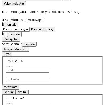
Yakınımda Ara
Konumuna yakın ilanlar için yakınlık mesafesini seç.
0.5km
5km
10km
15km
Kapalı
İl
Temizle
Kahramanmaraş
İlçe
Temizle
Onikişubat
Semt/Mahalle
Temizle
Topçalı Mahallesi
Fiyat
0 ₺
50M+ ₺
—
Metrekare
Brüt m²
Net m²
0 m²
1B+ m²