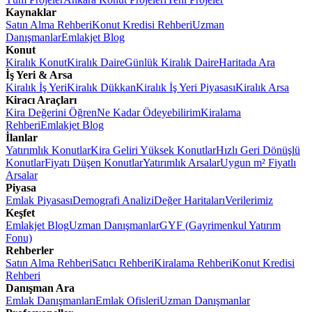
Kaynaklar
Satın Alma Rehberi
Konut Kredisi Rehberi
Uzman
Danışmanlar
Emlakjet Blog
Konut
Kiralık Konut
Kiralık Daire
Günlük Kiralık Daire
Haritada Ara
İş Yeri & Arsa
Kiralık İş Yeri
Kiralık Dükkan
Kiralık İş Yeri Piyasası
Kiralık Arsa
Kiracı Araçları
Kira Değerini Öğren
Ne Kadar Ödeyebilirim
Kiralama
Rehberi
Emlakjet Blog
İlanlar
Yatırımlık Konutlar
Kira Geliri Yüksek Konutlar
Hızlı Geri Dönüşlü
Konutlar
Fiyatı Düşen Konutlar
Yatırımlık Arsalar
Uygun m² Fiyatlı
Arsalar
Piyasa
Emlak Piyasası
Demografi Analizi
Değer Haritaları
Verilerimiz
Keşfet
Emlakjet Blog
Uzman Danışmanlar
GYF (Gayrimenkul Yatırım
Fonu)
Rehberler
Satın Alma Rehberi
Satıcı Rehberi
Kiralama Rehberi
Konut Kredisi
Rehberi
Danışman Ara
Emlak Danışmanları
Emlak Ofisleri
Uzman Danışmanlar