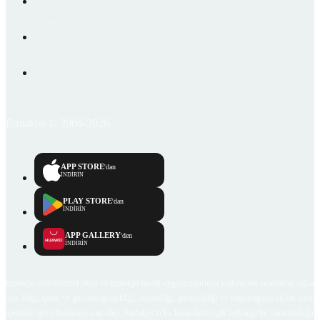
Emlakjet © 2006-2026
APP STORE
'dan
İNDİRİN
PLAY STORE
'dan
İNDİRİN
APP GALLERY
'den
İNDİRİN
Emlakjet.com internet sitesi ve Emlakjet mobil uygulamalarında kullanıcılar tarafından sağlana
ilan, bilgi, içerik ve görselin gerçekliği, orijinalliği, güvenilirliği ve doğruluğuna ilişkin soru
içerikleri giren kullanıcıya ait olup, Emlakjet'in bu hususlarla ilgili herhangi bir sorumluluğu