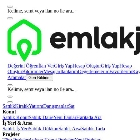
Kelime, semt veya ilan no ile ara...
Değerini Öğren
İlan Ver
Giriş Yap
Hesap Oluştur
Giriş Yap
Hesap
Oluştur
Bildirimler
Mesajlar
İlanlarım
Değerlemelerim
Favorilerim
Kayı
Aramalar
Geri Bildirim
Kelime, semt veya ilan no ile ara...
Satılık
Kiralık
Yatırım
Danışmanlar
Sat
Konut
Satılık Konut
Satılık Daire
Yeni İlanlar
Haritada Ara
İş Yeri & Arsa
Satılık İş Yeri
Satılık Dükkan
Satılık Arsa
Satılık Tarla
Projeler
Tüm Projeler
Ankara Konut Projeleri
Yeni Projeler