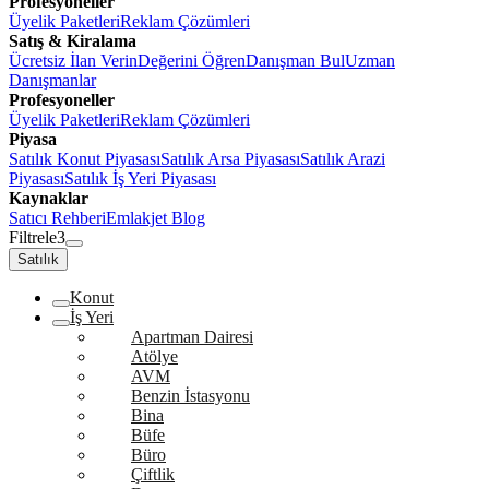
Profesyoneller
Üyelik Paketleri
Reklam Çözümleri
Satış & Kiralama
Ücretsiz İlan Verin
Değerini Öğren
Danışman Bul
Uzman
Danışmanlar
Profesyoneller
Üyelik Paketleri
Reklam Çözümleri
Piyasa
Satılık Konut Piyasası
Satılık Arsa Piyasası
Satılık Arazi
Piyasası
Satılık İş Yeri Piyasası
Kaynaklar
Satıcı Rehberi
Emlakjet Blog
Filtrele
3
Satılık
Konut
İş Yeri
Apartman Dairesi
Atölye
AVM
Benzin İstasyonu
Bina
Büfe
Büro
Çiftlik