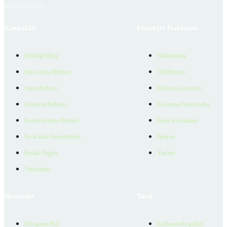
bulunmamaktadır.
Kaynaklar
Emlakjet Hakkında
Emlakjet Blog
Hakkımızda
Satın Alma Rehberi
Ödüllerimiz
Satıcı Rehberi
Reklam Çözümleri
Kiralama Rehberi
Kurumsal Materyaller
Konut Kredisi Rehberi
İnsan Kaynakları
Ne Kadar Ödeyebilirim
İletişim
Emlak Değeri
Yardım
Verilerimiz
Hizmetler
Yasal
Danışman Bul
Kullanım Koşulları