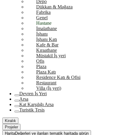
Depo
Dükkan & Mağaza
Fabrika
Genel
Hastane
İmalathane
İşhanı
İşhanı Katı
Kafe & Bar
Kıraathane
Müstakil İş yeri
Ofis
Plaza
Plaza Katı
Residence Katı & Ofisi
Restaurant
Villa (İş yeri)
Devren İş Yeri
Arsa
Kat Karşılığı Arsa
Turistik Tesis
Kiralık
Projeler
Harita
Değerleri ve ilanları tematik haritada görün