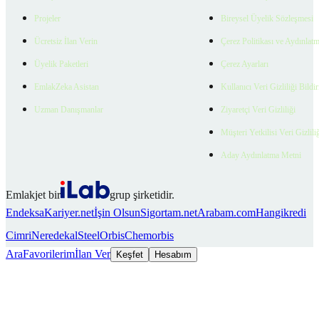
Projeler
Bireysel Üyelik Sözleşmesi
Ücretsiz İlan Verin
Çerez Politikası ve Aydınlat
Üyelik Paketleri
Çerez Ayarları
EmlakZeka Asistan
Kullanıcı Veri Gizliliği Bildi
Uzman Danışmanlar
Ziyaretçi Veri Gizliliği
Müşteri Yetkilisi Veri Gizlili
Aday Aydınlatma Metni
Emlakjet bir
grup şirketidir.
Endeksa
Kariyer.net
İşin Olsun
Sigortam.net
Arabam.com
Hangikredi
Cimri
Neredekal
SteelOrbis
Chemorbis
Ara
Favorilerim
İlan Ver
Keşfet
Hesabım