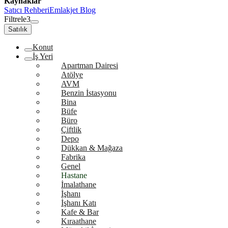
Kaynaklar
Satıcı Rehberi
Emlakjet Blog
Filtrele
3
Satılık
Konut
İş Yeri
Apartman Dairesi
Atölye
AVM
Benzin İstasyonu
Bina
Büfe
Büro
Çiftlik
Depo
Dükkan & Mağaza
Fabrika
Genel
Hastane
İmalathane
İşhanı
İşhanı Katı
Kafe & Bar
Kıraathane