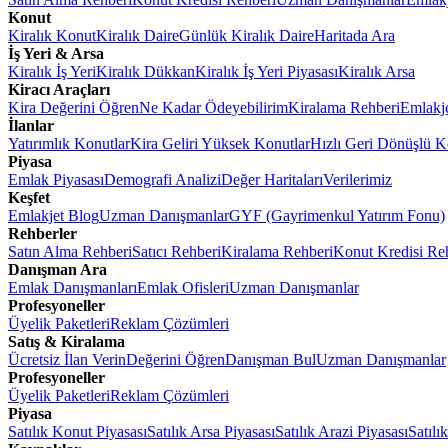
Konut
Kiralık Konut
Kiralık Daire
Günlük Kiralık Daire
Haritada Ara
İş Yeri & Arsa
Kiralık İş Yeri
Kiralık Dükkan
Kiralık İş Yeri Piyasası
Kiralık Arsa
Kiracı Araçları
Kira Değerini Öğren
Ne Kadar Ödeyebilirim
Kiralama Rehberi
Emlakj
İlanlar
Yatırımlık Konutlar
Kira Geliri Yüksek Konutlar
Hızlı Geri Dönüşlü K
Piyasa
Emlak Piyasası
Demografi Analizi
Değer Haritaları
Verilerimiz
Keşfet
Emlakjet Blog
Uzman Danışmanlar
GYF (Gayrimenkul Yatırım Fonu)
Rehberler
Satın Alma Rehberi
Satıcı Rehberi
Kiralama Rehberi
Konut Kredisi Re
Danışman Ara
Emlak Danışmanları
Emlak Ofisleri
Uzman Danışmanlar
Profesyoneller
Üyelik Paketleri
Reklam Çözümleri
Satış & Kiralama
Ücretsiz İlan Verin
Değerini Öğren
Danışman Bul
Uzman Danışmanlar
Profesyoneller
Üyelik Paketleri
Reklam Çözümleri
Piyasa
Satılık Konut Piyasası
Satılık Arsa Piyasası
Satılık Arazi Piyasası
Satılı