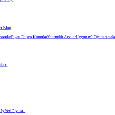
et Blog
onutlar
Fiyatı Düşen Konutlar
Yatırımlık Arsalar
Uygun m² Fiyatlı Arsala
hberi
k İş Yeri Piyasası