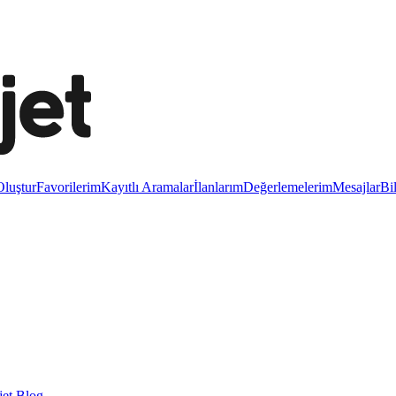
luştur
Favorilerim
Kayıtlı Aramalar
İlanlarım
Değerlemelerim
Mesajlar
Bi
et Blog