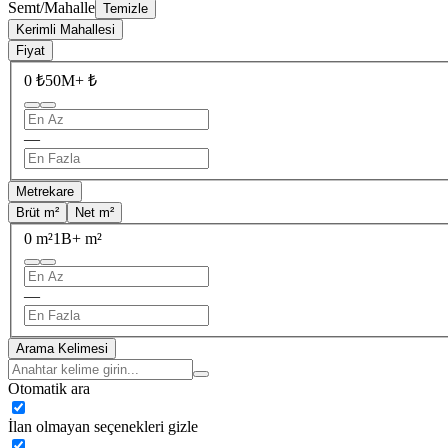
Semt/Mahalle
Temizle
Kerimli Mahallesi
Fiyat
0 ₺
50M+ ₺
—
Metrekare
Brüt m²
Net m²
0 m²
1B+ m²
—
Arama Kelimesi
Otomatik ara
İlan olmayan seçenekleri gizle