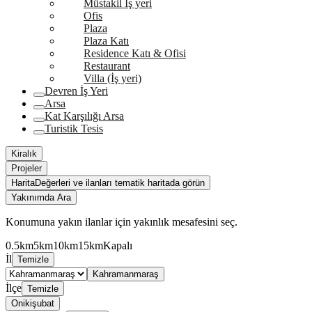
Müstakil İş yeri
Ofis
Plaza
Plaza Katı
Residence Katı & Ofisi
Restaurant
Villa (İş yeri)
Devren İş Yeri
Arsa
Kat Karşılığı Arsa
Turistik Tesis
Kiralık
Projeler
Harita
Değerleri ve ilanları tematik haritada görün
Yakınımda Ara
Konumuna yakın ilanlar için yakınlık mesafesini seç.
0.5km
5km
10km
15km
Kapalı
İl
Temizle
Kahramanmaraş
İlçe
Temizle
Onikişubat