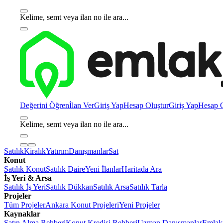
Kelime, semt veya ilan no ile ara...
Değerini Öğren
İlan Ver
Giriş Yap
Hesap Oluştur
Giriş Yap
Hesap O
Kelime, semt veya ilan no ile ara...
Satılık
Kiralık
Yatırım
Danışmanlar
Sat
Konut
Satılık Konut
Satılık Daire
Yeni İlanlar
Haritada Ara
İş Yeri & Arsa
Satılık İş Yeri
Satılık Dükkan
Satılık Arsa
Satılık Tarla
Projeler
Tüm Projeler
Ankara Konut Projeleri
Yeni Projeler
Kaynaklar
Satın Alma Rehberi
Konut Kredisi Rehberi
Uzman Danışmanlar
Emlakj