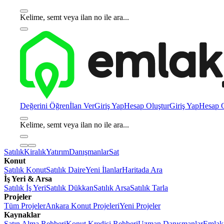
Kelime, semt veya ilan no ile ara...
Değerini Öğren
İlan Ver
Giriş Yap
Hesap Oluştur
Giriş Yap
Hesap O
Kelime, semt veya ilan no ile ara...
Satılık
Kiralık
Yatırım
Danışmanlar
Sat
Konut
Satılık Konut
Satılık Daire
Yeni İlanlar
Haritada Ara
İş Yeri & Arsa
Satılık İş Yeri
Satılık Dükkan
Satılık Arsa
Satılık Tarla
Projeler
Tüm Projeler
Ankara Konut Projeleri
Yeni Projeler
Kaynaklar
Satın Alma Rehberi
Konut Kredisi Rehberi
Uzman Danışmanlar
Emlakj