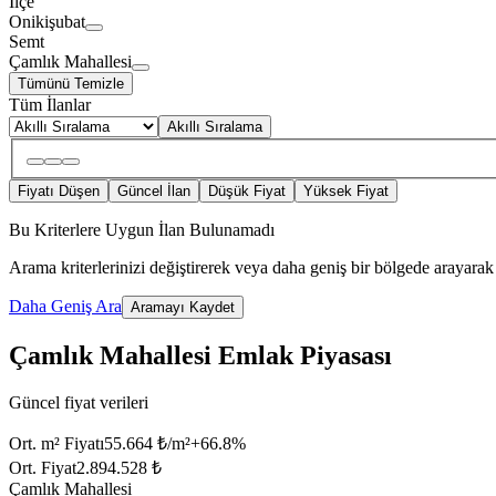
İlçe
Onikişubat
Semt
Çamlık Mahallesi
Tümünü Temizle
Tüm İlanlar
Akıllı Sıralama
Fiyatı Düşen
Güncel İlan
Düşük Fiyat
Yüksek Fiyat
Bu Kriterlere Uygun İlan Bulunamadı
Arama kriterlerinizi değiştirerek veya daha geniş bir bölgede arayarak 
Daha Geniş Ara
Aramayı Kaydet
Çamlık Mahallesi Emlak Piyasası
Güncel fiyat verileri
Ort. m² Fiyatı
55.664 ₺/m²
+
66.8
%
Ort. Fiyat
2.894.528 ₺
Çamlık Mahallesi