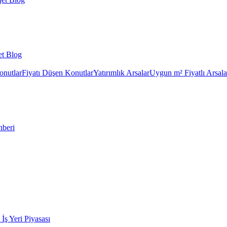
et Blog
onutlar
Fiyatı Düşen Konutlar
Yatırımlık Arsalar
Uygun m² Fiyatlı Arsala
hberi
k İş Yeri Piyasası