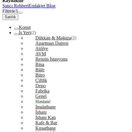
Kaynaklar
Satıcı Rehberi
Emlakjet Blog
Filtrele
3
Satılık
Konut
İş Yeri
(2)
Dükkan & Mağaza
(2)
Apartman Dairesi
Atölye
AVM
Benzin İstasyonu
Bina
Büfe
Büro
Çiftlik
Depo
Fabrika
Genel
Hastane
İmalathane
İşhanı
İşhanı Katı
Kafe & Bar
Kıraathane