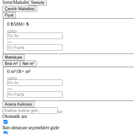
Semt/Mahalle
Temizle
Çamlık Mahallesi
Fiyat
0 ₺
50M+ ₺
—
Metrekare
Brüt m²
Net m²
0 m²
1B+ m²
—
Arama Kelimesi
Otomatik ara
İlan olmayan seçenekleri gizle