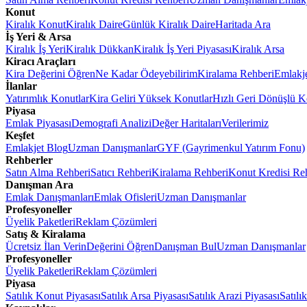
Konut
Kiralık Konut
Kiralık Daire
Günlük Kiralık Daire
Haritada Ara
İş Yeri & Arsa
Kiralık İş Yeri
Kiralık Dükkan
Kiralık İş Yeri Piyasası
Kiralık Arsa
Kiracı Araçları
Kira Değerini Öğren
Ne Kadar Ödeyebilirim
Kiralama Rehberi
Emlakj
İlanlar
Yatırımlık Konutlar
Kira Geliri Yüksek Konutlar
Hızlı Geri Dönüşlü K
Piyasa
Emlak Piyasası
Demografi Analizi
Değer Haritaları
Verilerimiz
Keşfet
Emlakjet Blog
Uzman Danışmanlar
GYF (Gayrimenkul Yatırım Fonu)
Rehberler
Satın Alma Rehberi
Satıcı Rehberi
Kiralama Rehberi
Konut Kredisi Re
Danışman Ara
Emlak Danışmanları
Emlak Ofisleri
Uzman Danışmanlar
Profesyoneller
Üyelik Paketleri
Reklam Çözümleri
Satış & Kiralama
Ücretsiz İlan Verin
Değerini Öğren
Danışman Bul
Uzman Danışmanlar
Profesyoneller
Üyelik Paketleri
Reklam Çözümleri
Piyasa
Satılık Konut Piyasası
Satılık Arsa Piyasası
Satılık Arazi Piyasası
Satılı