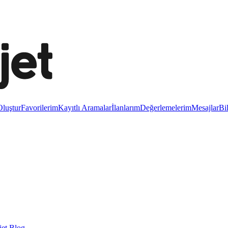
luştur
Favorilerim
Kayıtlı Aramalar
İlanlarım
Değerlemelerim
Mesajlar
Bi
et Blog