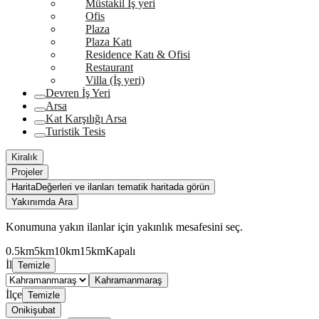
Müstakil İş yeri
Ofis
Plaza
Plaza Katı
Residence Katı & Ofisi
Restaurant
Villa (İş yeri)
Devren İş Yeri
Arsa
Kat Karşılığı Arsa
Turistik Tesis
Kiralık
Projeler
Harita
Değerleri ve ilanları tematik haritada görün
Yakınımda Ara
Konumuna yakın ilanlar için yakınlık mesafesini seç.
0.5km
5km
10km
15km
Kapalı
İl
Temizle
Kahramanmaraş
İlçe
Temizle
Onikişubat