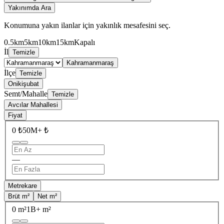
Yakınımda Ara
Konumuna yakın ilanlar için yakınlık mesafesini seç.
0.5km
5km
10km
15km
Kapalı
İl
Temizle
Kahramanmaraş
İlçe
Temizle
Onikişubat
Semt/Mahalle
Temizle
Avcılar Mahallesi
Fiyat
0 ₺
50M+ ₺
—
Metrekare
Brüt m²
Net m²
0 m²
1B+ m²