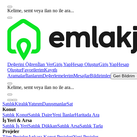
Kelime, semt veya ilan no ile ara...
Değerini Öğren
İlan Ver
Giriş Yap
Hesap Oluştur
Giriş Yap
Hesap
Oluştur
Favorilerim
Kayıtlı
Aramalar
İlanlarım
Değerlemelerim
Mesajlar
Bildirimler
Geri Bildirim
Kelime, semt veya ilan no ile ara...
Satılık
Kiralık
Yatırım
Danışmanlar
Sat
Konut
Satılık Konut
Satılık Daire
Yeni İlanlar
Haritada Ara
İş Yeri & Arsa
Satılık İş Yeri
Satılık Dükkan
Satılık Arsa
Satılık Tarla
Projeler
Tüm Projeler
Ankara Konut Projeleri
Yeni Projeler