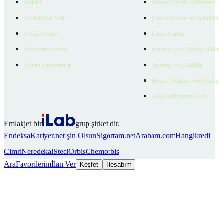
Projeler
Bireysel Üyelik Sözleşmesi
Ücretsiz İlan Verin
Çerez Politikası ve Aydınlat
Üyelik Paketleri
Çerez Ayarları
EmlakZeka Asistan
Kullanıcı Veri Gizliliği Bildi
Uzman Danışmanlar
Ziyaretçi Veri Gizliliği
Müşteri Yetkilisi Veri Gizlili
Aday Aydınlatma Metni
Emlakjet bir
grup şirketidir.
Endeksa
Kariyer.net
İşin Olsun
Sigortam.net
Arabam.com
Hangikredi
Cimri
Neredekal
SteelOrbis
Chemorbis
Ara
Favorilerim
İlan Ver
Keşfet
Hesabım