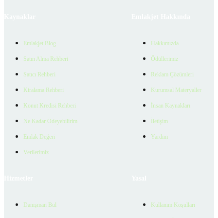
Kaynaklar
Emlakjet Hakkında
Emlakjet Blog
Hakkımızda
Satın Alma Rehberi
Ödüllerimiz
Satıcı Rehberi
Reklam Çözümleri
Kiralama Rehberi
Kurumsal Materyaller
Konut Kredisi Rehberi
İnsan Kaynakları
Ne Kadar Ödeyebilirim
İletişim
Emlak Değeri
Yardım
Verilerimiz
Hizmetler
Yasal
Danışman Bul
Kullanım Koşulları