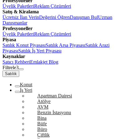
Profesyoneller
Üyelik Paketleri
Reklam Çözümleri
Satış & Kiralama
Ücretsiz İlan Verin
Değerini Öğren
Danışman Bul
Uzman
Danışmanlar
Profesyoneller
Üyelik Paketleri
Reklam Çözümleri
Piyasa
Satılık Konut Piyasası
Satılık Arsa Piyasası
Satılık Arazi
Piyasası
Satılık İş Yeri Piyasası
Kaynaklar
Satıcı Rehberi
Emlakjet Blog
Filtrele
3
Satılık
Konut
İş Yeri
Apartman Dairesi
Atölye
AVM
Benzin İstasyonu
Bina
Büfe
Büro
Çiftlik