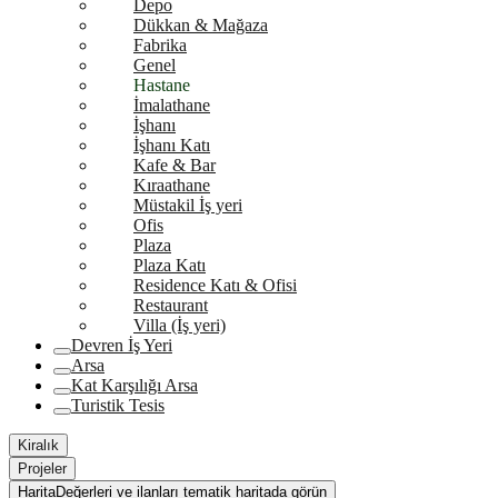
Depo
Dükkan & Mağaza
Fabrika
Genel
Hastane
İmalathane
İşhanı
İşhanı Katı
Kafe & Bar
Kıraathane
Müstakil İş yeri
Ofis
Plaza
Plaza Katı
Residence Katı & Ofisi
Restaurant
Villa (İş yeri)
Devren İş Yeri
Arsa
Kat Karşılığı Arsa
Turistik Tesis
Kiralık
Projeler
Harita
Değerleri ve ilanları tematik haritada görün