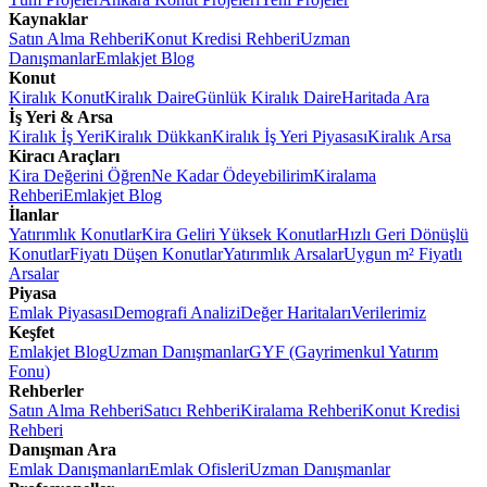
Kaynaklar
Satın Alma Rehberi
Konut Kredisi Rehberi
Uzman
Danışmanlar
Emlakjet Blog
Konut
Kiralık Konut
Kiralık Daire
Günlük Kiralık Daire
Haritada Ara
İş Yeri & Arsa
Kiralık İş Yeri
Kiralık Dükkan
Kiralık İş Yeri Piyasası
Kiralık Arsa
Kiracı Araçları
Kira Değerini Öğren
Ne Kadar Ödeyebilirim
Kiralama
Rehberi
Emlakjet Blog
İlanlar
Yatırımlık Konutlar
Kira Geliri Yüksek Konutlar
Hızlı Geri Dönüşlü
Konutlar
Fiyatı Düşen Konutlar
Yatırımlık Arsalar
Uygun m² Fiyatlı
Arsalar
Piyasa
Emlak Piyasası
Demografi Analizi
Değer Haritaları
Verilerimiz
Keşfet
Emlakjet Blog
Uzman Danışmanlar
GYF (Gayrimenkul Yatırım
Fonu)
Rehberler
Satın Alma Rehberi
Satıcı Rehberi
Kiralama Rehberi
Konut Kredisi
Rehberi
Danışman Ara
Emlak Danışmanları
Emlak Ofisleri
Uzman Danışmanlar