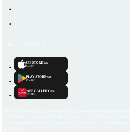
Emlakjet © 2006-2026
APP STORE
'dan
İNDİRİN
PLAY STORE
'dan
İNDİRİN
APP GALLERY
'den
İNDİRİN
Emlakjet.com internet sitesi ve Emlakjet mobil uygulamalarında kullanıcılar tarafından sağlana
ilan, bilgi, içerik ve görselin gerçekliği, orijinalliği, güvenilirliği ve doğruluğuna ilişkin soru
içerikleri giren kullanıcıya ait olup, Emlakjet'in bu hususlarla ilgili herhangi bir sorumluluğu
bulunmamaktadır.