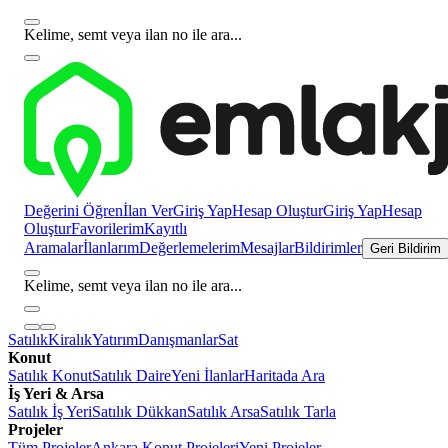
Kelime, semt veya ilan no ile ara...
Değerini Öğren
İlan Ver
Giriş Yap
Hesap Oluştur
Giriş Yap
Hesap
Oluştur
Favorilerim
Kayıtlı
Aramalar
İlanlarım
Değerlemelerim
Mesajlar
Bildirimler
Geri Bildirim
Kelime, semt veya ilan no ile ara...
Satılık
Kiralık
Yatırım
Danışmanlar
Sat
Konut
Satılık Konut
Satılık Daire
Yeni İlanlar
Haritada Ara
İş Yeri & Arsa
Satılık İş Yeri
Satılık Dükkan
Satılık Arsa
Satılık Tarla
Projeler
Tüm Projeler
Ankara Konut Projeleri
Yeni Projeler