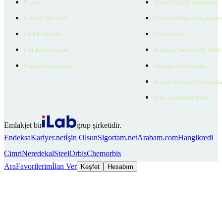
Projeler
Bireysel Üyelik Sözleşmesi
Ücretsiz İlan Verin
Çerez Politikası ve Aydınlat
Üyelik Paketleri
Çerez Ayarları
EmlakZeka Asistan
Kullanıcı Veri Gizliliği Bildi
Uzman Danışmanlar
Ziyaretçi Veri Gizliliği
Müşteri Yetkilisi Veri Gizlili
Aday Aydınlatma Metni
Emlakjet bir
grup şirketidir.
Endeksa
Kariyer.net
İşin Olsun
Sigortam.net
Arabam.com
Hangikredi
Cimri
Neredekal
SteelOrbis
Chemorbis
Ara
Favorilerim
İlan Ver
Keşfet
Hesabım