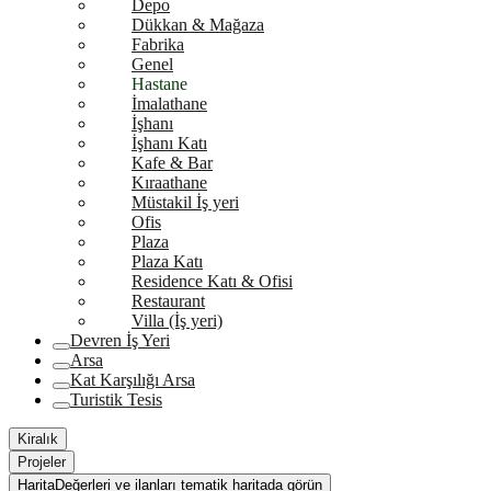
Depo
Dükkan & Mağaza
Fabrika
Genel
Hastane
İmalathane
İşhanı
İşhanı Katı
Kafe & Bar
Kıraathane
Müstakil İş yeri
Ofis
Plaza
Plaza Katı
Residence Katı & Ofisi
Restaurant
Villa (İş yeri)
Devren İş Yeri
Arsa
Kat Karşılığı Arsa
Turistik Tesis
Kiralık
Projeler
Harita
Değerleri ve ilanları tematik haritada görün