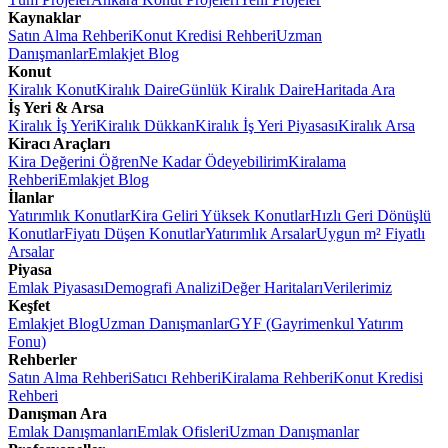
Kaynaklar
Satın Alma Rehberi
Konut Kredisi Rehberi
Uzman
Danışmanlar
Emlakjet Blog
Konut
Kiralık Konut
Kiralık Daire
Günlük Kiralık Daire
Haritada Ara
İş Yeri & Arsa
Kiralık İş Yeri
Kiralık Dükkan
Kiralık İş Yeri Piyasası
Kiralık Arsa
Kiracı Araçları
Kira Değerini Öğren
Ne Kadar Ödeyebilirim
Kiralama
Rehberi
Emlakjet Blog
İlanlar
Yatırımlık Konutlar
Kira Geliri Yüksek Konutlar
Hızlı Geri Dönüşlü
Konutlar
Fiyatı Düşen Konutlar
Yatırımlık Arsalar
Uygun m² Fiyatlı
Arsalar
Piyasa
Emlak Piyasası
Demografi Analizi
Değer Haritaları
Verilerimiz
Keşfet
Emlakjet Blog
Uzman Danışmanlar
GYF (Gayrimenkul Yatırım
Fonu)
Rehberler
Satın Alma Rehberi
Satıcı Rehberi
Kiralama Rehberi
Konut Kredisi
Rehberi
Danışman Ara
Emlak Danışmanları
Emlak Ofisleri
Uzman Danışmanlar