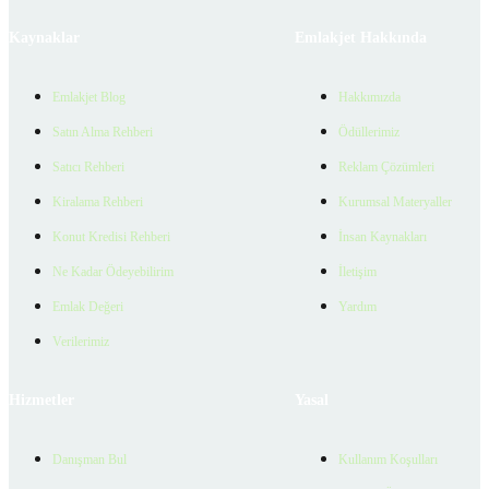
Kaynaklar
Emlakjet Hakkında
Emlakjet Blog
Hakkımızda
Satın Alma Rehberi
Ödüllerimiz
Satıcı Rehberi
Reklam Çözümleri
Kiralama Rehberi
Kurumsal Materyaller
Konut Kredisi Rehberi
İnsan Kaynakları
Ne Kadar Ödeyebilirim
İletişim
Emlak Değeri
Yardım
Verilerimiz
Hizmetler
Yasal
Danışman Bul
Kullanım Koşulları