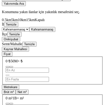
Yakınımda Ara
Konumuna yakın ilanlar için yakınlık mesafesini seç.
0.5km
5km
10km
15km
Kapalı
İl
Temizle
Kahramanmaraş
İlçe
Temizle
Onikişubat
Semt/Mahalle
Temizle
Kaynar Mahallesi
Fiyat
0 ₺
50M+ ₺
—
Metrekare
Brüt m²
Net m²
0 m²
1B+ m²