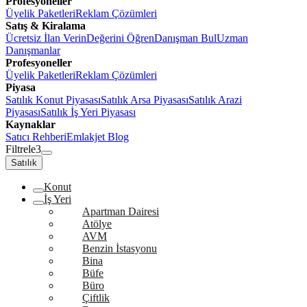
Profesyoneller
Üyelik Paketleri
Reklam Çözümleri
Satış & Kiralama
Ücretsiz İlan Verin
Değerini Öğren
Danışman Bul
Uzman
Danışmanlar
Profesyoneller
Üyelik Paketleri
Reklam Çözümleri
Piyasa
Satılık Konut Piyasası
Satılık Arsa Piyasası
Satılık Arazi
Piyasası
Satılık İş Yeri Piyasası
Kaynaklar
Satıcı Rehberi
Emlakjet Blog
Filtrele
3
Satılık
Konut
İş Yeri
Apartman Dairesi
Atölye
AVM
Benzin İstasyonu
Bina
Büfe
Büro
Çiftlik