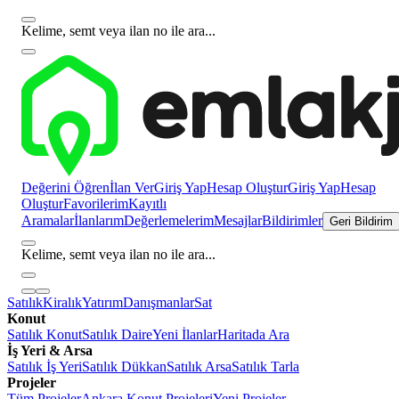
Kelime, semt veya ilan no ile ara...
Değerini Öğren
İlan Ver
Giriş Yap
Hesap Oluştur
Giriş Yap
Hesap
Oluştur
Favorilerim
Kayıtlı
Aramalar
İlanlarım
Değerlemelerim
Mesajlar
Bildirimler
Geri Bildirim
Kelime, semt veya ilan no ile ara...
Satılık
Kiralık
Yatırım
Danışmanlar
Sat
Konut
Satılık Konut
Satılık Daire
Yeni İlanlar
Haritada Ara
İş Yeri & Arsa
Satılık İş Yeri
Satılık Dükkan
Satılık Arsa
Satılık Tarla
Projeler
Tüm Projeler
Ankara Konut Projeleri
Yeni Projeler