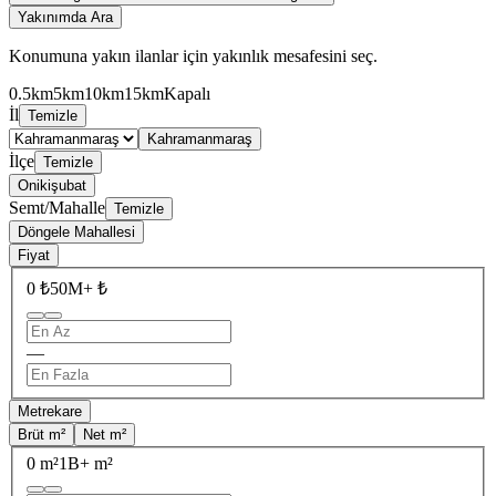
Yakınımda Ara
Konumuna yakın ilanlar için yakınlık mesafesini seç.
0.5km
5km
10km
15km
Kapalı
İl
Temizle
Kahramanmaraş
İlçe
Temizle
Onikişubat
Semt/Mahalle
Temizle
Döngele Mahallesi
Fiyat
0 ₺
50M+ ₺
—
Metrekare
Brüt m²
Net m²
0 m²
1B+ m²