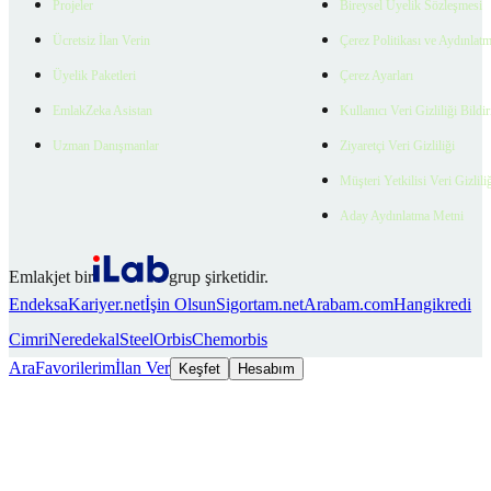
Projeler
Bireysel Üyelik Sözleşmesi
Ücretsiz İlan Verin
Çerez Politikası ve Aydınlat
Üyelik Paketleri
Çerez Ayarları
EmlakZeka Asistan
Kullanıcı Veri Gizliliği Bildi
Uzman Danışmanlar
Ziyaretçi Veri Gizliliği
Müşteri Yetkilisi Veri Gizlili
Aday Aydınlatma Metni
Emlakjet bir
grup şirketidir.
Endeksa
Kariyer.net
İşin Olsun
Sigortam.net
Arabam.com
Hangikredi
Cimri
Neredekal
SteelOrbis
Chemorbis
Ara
Favorilerim
İlan Ver
Keşfet
Hesabım