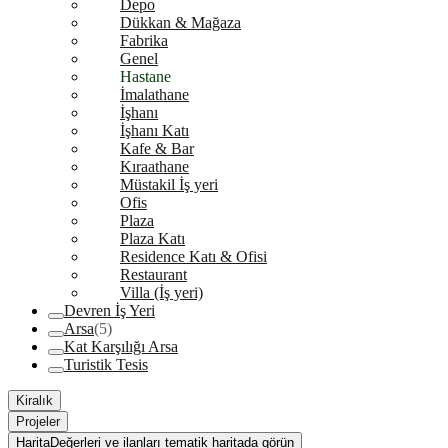
Depo
Dükkan & Mağaza
Fabrika
Genel
Hastane
İmalathane
İşhanı
İşhanı Katı
Kafe & Bar
Kıraathane
Müstakil İş yeri
Ofis
Plaza
Plaza Katı
Residence Katı & Ofisi
Restaurant
Villa (İş yeri)
Devren İş Yeri
Arsa
(5)
Kat Karşılığı Arsa
Turistik Tesis
Kiralık
Projeler
Harita
Değerleri ve ilanları tematik haritada görün