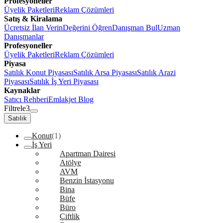
Profesyoneller
Üyelik Paketleri
Reklam Çözümleri
Satış & Kiralama
Ücretsiz İlan Verin
Değerini Öğren
Danışman Bul
Uzman
Danışmanlar
Profesyoneller
Üyelik Paketleri
Reklam Çözümleri
Piyasa
Satılık Konut Piyasası
Satılık Arsa Piyasası
Satılık Arazi
Piyasası
Satılık İş Yeri Piyasası
Kaynaklar
Satıcı Rehberi
Emlakjet Blog
Filtrele
3
Satılık
Konut
(1)
İş Yeri
Apartman Dairesi
Atölye
AVM
Benzin İstasyonu
Bina
Büfe
Büro
Çiftlik