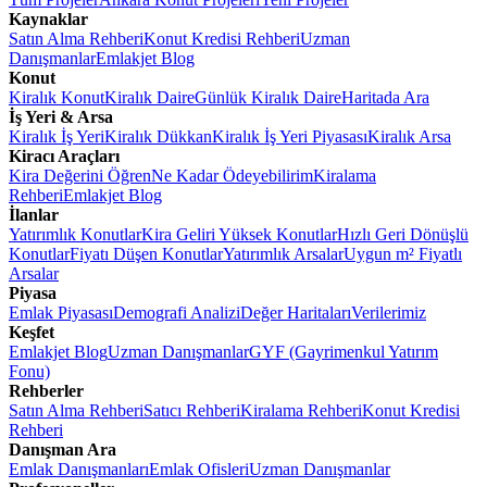
Kaynaklar
Satın Alma Rehberi
Konut Kredisi Rehberi
Uzman
Danışmanlar
Emlakjet Blog
Konut
Kiralık Konut
Kiralık Daire
Günlük Kiralık Daire
Haritada Ara
İş Yeri & Arsa
Kiralık İş Yeri
Kiralık Dükkan
Kiralık İş Yeri Piyasası
Kiralık Arsa
Kiracı Araçları
Kira Değerini Öğren
Ne Kadar Ödeyebilirim
Kiralama
Rehberi
Emlakjet Blog
İlanlar
Yatırımlık Konutlar
Kira Geliri Yüksek Konutlar
Hızlı Geri Dönüşlü
Konutlar
Fiyatı Düşen Konutlar
Yatırımlık Arsalar
Uygun m² Fiyatlı
Arsalar
Piyasa
Emlak Piyasası
Demografi Analizi
Değer Haritaları
Verilerimiz
Keşfet
Emlakjet Blog
Uzman Danışmanlar
GYF (Gayrimenkul Yatırım
Fonu)
Rehberler
Satın Alma Rehberi
Satıcı Rehberi
Kiralama Rehberi
Konut Kredisi
Rehberi
Danışman Ara
Emlak Danışmanları
Emlak Ofisleri
Uzman Danışmanlar