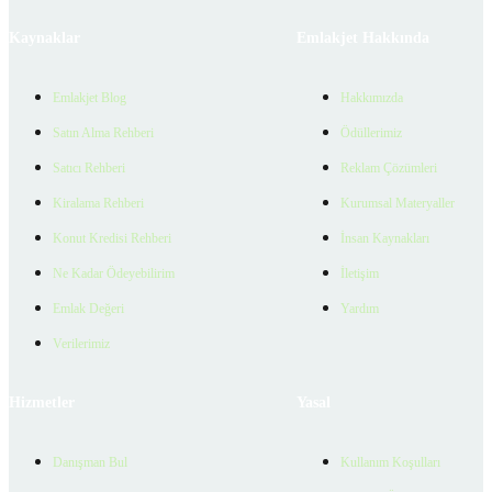
Kaynaklar
Emlakjet Hakkında
Emlakjet Blog
Hakkımızda
Satın Alma Rehberi
Ödüllerimiz
Satıcı Rehberi
Reklam Çözümleri
Kiralama Rehberi
Kurumsal Materyaller
Konut Kredisi Rehberi
İnsan Kaynakları
Ne Kadar Ödeyebilirim
İletişim
Emlak Değeri
Yardım
Verilerimiz
Hizmetler
Yasal
Danışman Bul
Kullanım Koşulları