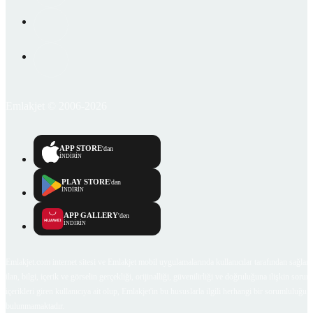
Emlakjet © 2006-2026
APP STORE
'dan
İNDİRİN
PLAY STORE
'dan
İNDİRİN
APP GALLERY
'den
İNDİRİN
Emlakjet.com internet sitesi ve Emlakjet mobil uygulamalarında kullanıcılar tarafından sağlana
ilan, bilgi, içerik ve görselin gerçekliği, orijinalliği, güvenilirliği ve doğruluğuna ilişkin soru
içerikleri giren kullanıcıya ait olup, Emlakjet'in bu hususlarla ilgili herhangi bir sorumluluğu
bulunmamaktadır.