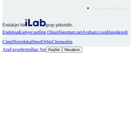
Aday Aydınlatma Metni
Emlakjet bir
grup şirketidir.
Endeksa
Kariyer.net
İşin Olsun
Sigortam.net
Arabam.com
Hangikredi
Cimri
Neredekal
SteelOrbis
Chemorbis
Ara
Favorilerim
İlan Ver
Keşfet
Hesabım