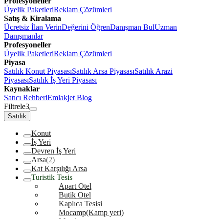
Profesyoneller
Üyelik Paketleri
Reklam Çözümleri
Satış & Kiralama
Ücretsiz İlan Verin
Değerini Öğren
Danışman Bul
Uzman
Danışmanlar
Profesyoneller
Üyelik Paketleri
Reklam Çözümleri
Piyasa
Satılık Konut Piyasası
Satılık Arsa Piyasası
Satılık Arazi
Piyasası
Satılık İş Yeri Piyasası
Kaynaklar
Satıcı Rehberi
Emlakjet Blog
Filtrele
3
Satılık
Konut
İş Yeri
Devren İş Yeri
Arsa
(2)
Kat Karşılığı Arsa
Turistik Tesis
Apart Otel
Butik Otel
Kaplıca Tesisi
Mocamp(Kamp yeri)