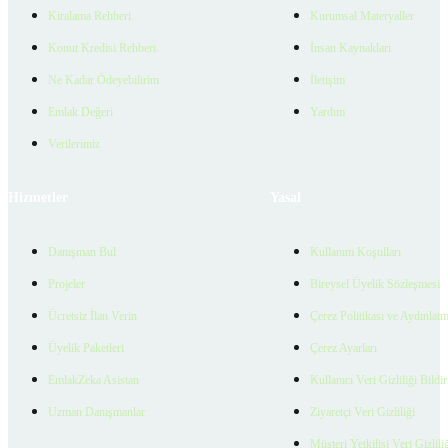
Kiralama Rehberi
Kurumsal Materyaller
Konut Kredisi Rehberi
İnsan Kaynakları
Ne Kadar Ödeyebilirim
İletişim
Emlak Değeri
Yardım
Verilerimiz
Hizmetler
Yasal
Danışman Bul
Kullanım Koşulları
Projeler
Bireysel Üyelik Sözleşmesi
Ücretsiz İlan Verin
Çerez Politikası ve Aydınlat
Üyelik Paketleri
Çerez Ayarları
EmlakZeka Asistan
Kullanıcı Veri Gizliliği Bildi
Uzman Danışmanlar
Ziyaretçi Veri Gizliliği
Müşteri Yetkilisi Veri Gizlili