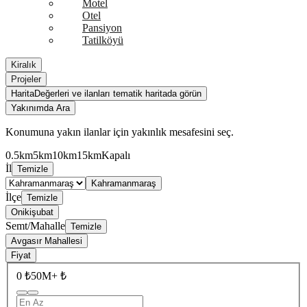
Motel
Otel
Pansiyon
Tatilköyü
Kiralık
Projeler
Harita
Değerleri ve ilanları tematik haritada görün
Yakınımda Ara
Konumuna yakın ilanlar için yakınlık mesafesini seç.
0.5km
5km
10km
15km
Kapalı
İl
Temizle
Kahramanmaraş
İlçe
Temizle
Onikişubat
Semt/Mahalle
Temizle
Avgasır Mahallesi
Fiyat
0 ₺
50M+ ₺