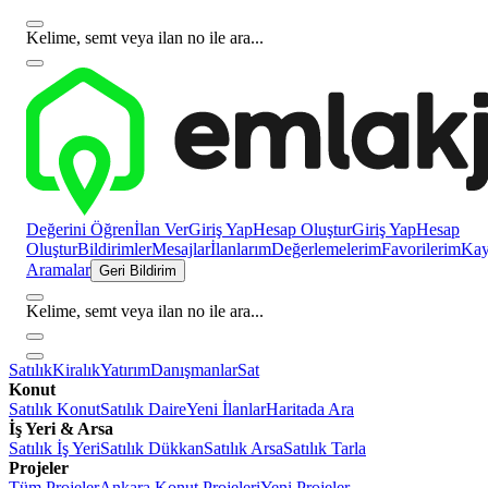
Kelime, semt veya ilan no ile ara...
Değerini Öğren
İlan Ver
Giriş Yap
Hesap Oluştur
Giriş Yap
Hesap
Oluştur
Bildirimler
Mesajlar
İlanlarım
Değerlemelerim
Favorilerim
Kayı
Aramalar
Geri Bildirim
Kelime, semt veya ilan no ile ara...
Satılık
Kiralık
Yatırım
Danışmanlar
Sat
Konut
Satılık Konut
Satılık Daire
Yeni İlanlar
Haritada Ara
İş Yeri & Arsa
Satılık İş Yeri
Satılık Dükkan
Satılık Arsa
Satılık Tarla
Projeler
Tüm Projeler
Ankara Konut Projeleri
Yeni Projeler