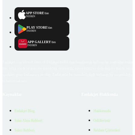
APP STORE
'dan
İNDİRİN
PLAY STORE
'dan
İNDİRİN
APP GALLERY
'den
İNDİRİN
Emlakjet.com internet sitesi ve Emlakjet mobil uygulamalarında kullanıcılar tarafından sağlana
ilan, bilgi, içerik ve görselin gerçekliği, orijinalliği, güvenilirliği ve doğruluğuna ilişkin soru
içerikleri giren kullanıcıya ait olup, Emlakjet'in bu hususlarla ilgili herhangi bir sorumluluğu
bulunmamaktadır.
Kaynaklar
Emlakjet Hakkında
Emlakjet Blog
Hakkımızda
Satın Alma Rehberi
Ödüllerimiz
Satıcı Rehberi
Reklam Çözümleri