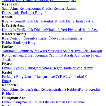
Kaynaklar
Satın Alma Rehberi
Konut Kredisi Rehberi
Uzman
Danışmanlar
Emlakjet Blog
Konut
Kiralık Konut
Kiralık Daire
Günlük Kiralık Daire
Haritada Ara
İş Yeri & Arsa
Kiralık İş Yeri
Kiralık Dükkan
Kiralık İş Yeri Piyasası
Kiralık Arsa
Kiracı Araçları
Kira Değerini Öğren
Ne Kadar Ödeyebilirim
Kiralama
Rehberi
Emlakjet Blog
İlanlar
Yatırımlık Konutlar
Kira Geliri Yüksek Konutlar
Hızlı Geri Dönüşlü
Konutlar
Fiyatı Düşen Konutlar
Yatırımlık Arsalar
Uygun m² Fiyatlı
Arsalar
Piyasa
Emlak Piyasası
Demografi Analizi
Değer Haritaları
Verilerimiz
Keşfet
Emlakjet Blog
Uzman Danışmanlar
GYF (Gayrimenkul Yatırım
Fonu)
Rehberler
Satın Alma Rehberi
Satıcı Rehberi
Kiralama Rehberi
Konut Kredisi
Rehberi
Danışman Ara
Emlak Danışmanları
Emlak Ofisleri
Uzman Danışmanlar