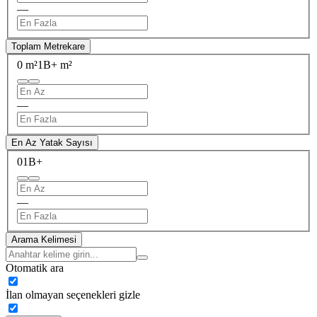
—
Toplam Metrekare
0 m²
1B+ m²
—
En Az Yatak Sayısı
0
1B+
—
Arama Kelimesi
Otomatik ara
İlan olmayan seçenekleri gizle