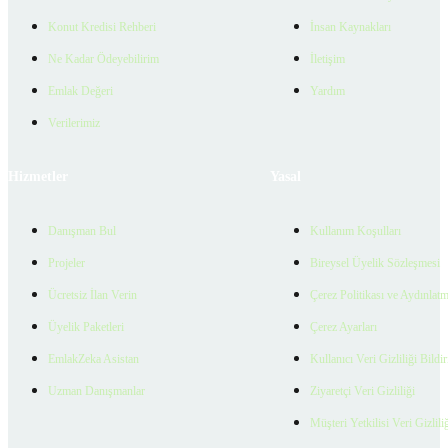
Konut Kredisi Rehberi
İnsan Kaynakları
Ne Kadar Ödeyebilirim
İletişim
Emlak Değeri
Yardım
Verilerimiz
Hizmetler
Yasal
Danışman Bul
Kullanım Koşulları
Projeler
Bireysel Üyelik Sözleşmesi
Ücretsiz İlan Verin
Çerez Politikası ve Aydınlat
Üyelik Paketleri
Çerez Ayarları
EmlakZeka Asistan
Kullanıcı Veri Gizliliği Bildi
Uzman Danışmanlar
Ziyaretçi Veri Gizliliği
Müşteri Yetkilisi Veri Gizlili