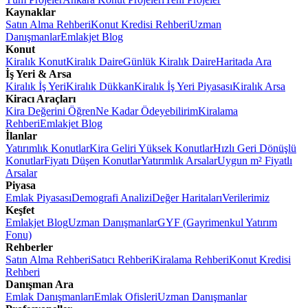
Kaynaklar
Satın Alma Rehberi
Konut Kredisi Rehberi
Uzman
Danışmanlar
Emlakjet Blog
Konut
Kiralık Konut
Kiralık Daire
Günlük Kiralık Daire
Haritada Ara
İş Yeri & Arsa
Kiralık İş Yeri
Kiralık Dükkan
Kiralık İş Yeri Piyasası
Kiralık Arsa
Kiracı Araçları
Kira Değerini Öğren
Ne Kadar Ödeyebilirim
Kiralama
Rehberi
Emlakjet Blog
İlanlar
Yatırımlık Konutlar
Kira Geliri Yüksek Konutlar
Hızlı Geri Dönüşlü
Konutlar
Fiyatı Düşen Konutlar
Yatırımlık Arsalar
Uygun m² Fiyatlı
Arsalar
Piyasa
Emlak Piyasası
Demografi Analizi
Değer Haritaları
Verilerimiz
Keşfet
Emlakjet Blog
Uzman Danışmanlar
GYF (Gayrimenkul Yatırım
Fonu)
Rehberler
Satın Alma Rehberi
Satıcı Rehberi
Kiralama Rehberi
Konut Kredisi
Rehberi
Danışman Ara
Emlak Danışmanları
Emlak Ofisleri
Uzman Danışmanlar