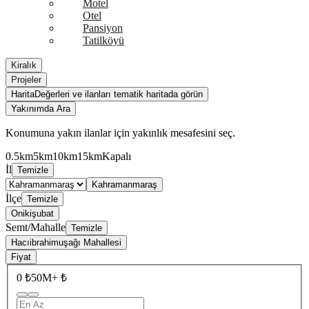
Motel
Otel
Pansiyon
Tatilköyü
Kiralık
Projeler
Harita
Değerleri ve ilanları tematik haritada görün
Yakınımda Ara
Konumuna yakın ilanlar için yakınlık mesafesini seç.
0.5km
5km
10km
15km
Kapalı
İl
Temizle
Kahramanmaraş
İlçe
Temizle
Onikişubat
Semt/Mahalle
Temizle
Hacıibrahimuşağı Mahallesi
Fiyat
0 ₺
50M+ ₺