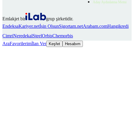
Aday Aydınlatma Metni
Emlakjet bir
grup şirketidir.
Endeksa
Kariyer.net
İşin Olsun
Sigortam.net
Arabam.com
Hangikredi
Cimri
Neredekal
SteelOrbis
Chemorbis
Ara
Favorilerim
İlan Ver
Keşfet
Hesabım