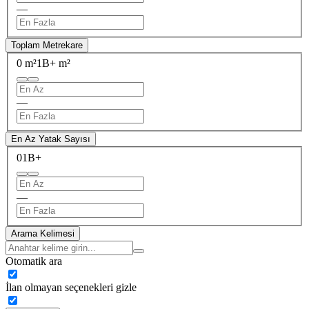
—
Toplam Metrekare
0 m²
1B+ m²
—
En Az Yatak Sayısı
0
1B+
—
Arama Kelimesi
Otomatik ara
İlan olmayan seçenekleri gizle