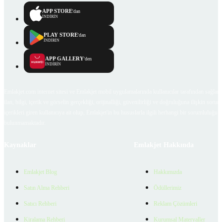
APP STORE
'dan
İNDİRİN
PLAY STORE
'dan
İNDİRİN
APP GALLERY
'den
İNDİRİN
Emlakjet.com internet sitesi ve Emlakjet mobil uygulamalarında kullanıcılar tarafından sağlana
ilan, bilgi, içerik ve görselin gerçekliği, orijinalliği, güvenilirliği ve doğruluğuna ilişkin soru
içerikleri giren kullanıcıya ait olup, Emlakjet'in bu hususlarla ilgili herhangi bir sorumluluğu
bulunmamaktadır.
Kaynaklar
Emlakjet Hakkında
Emlakjet Blog
Hakkımızda
Satın Alma Rehberi
Ödüllerimiz
Satıcı Rehberi
Reklam Çözümleri
Kiralama Rehberi
Kurumsal Materyaller