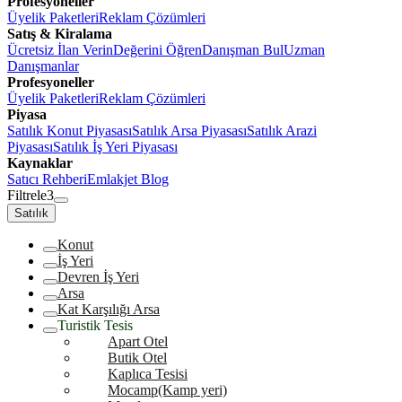
Profesyoneller
Üyelik Paketleri
Reklam Çözümleri
Satış & Kiralama
Ücretsiz İlan Verin
Değerini Öğren
Danışman Bul
Uzman
Danışmanlar
Profesyoneller
Üyelik Paketleri
Reklam Çözümleri
Piyasa
Satılık Konut Piyasası
Satılık Arsa Piyasası
Satılık Arazi
Piyasası
Satılık İş Yeri Piyasası
Kaynaklar
Satıcı Rehberi
Emlakjet Blog
Filtrele
3
Satılık
Konut
İş Yeri
Devren İş Yeri
Arsa
Kat Karşılığı Arsa
Turistik Tesis
Apart Otel
Butik Otel
Kaplıca Tesisi
Mocamp(Kamp yeri)