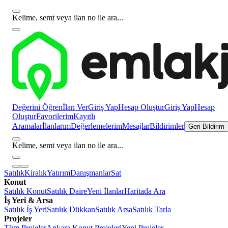
Kelime, semt veya ilan no ile ara...
Değerini Öğren
İlan Ver
Giriş Yap
Hesap Oluştur
Giriş Yap
Hesap
Oluştur
Favorilerim
Kayıtlı
Aramalar
İlanlarım
Değerlemelerim
Mesajlar
Bildirimler
Geri Bildirim
Kelime, semt veya ilan no ile ara...
Satılık
Kiralık
Yatırım
Danışmanlar
Sat
Konut
Satılık Konut
Satılık Daire
Yeni İlanlar
Haritada Ara
İş Yeri & Arsa
Satılık İş Yeri
Satılık Dükkan
Satılık Arsa
Satılık Tarla
Projeler
Tüm Projeler
Ankara Konut Projeleri
Yeni Projeler