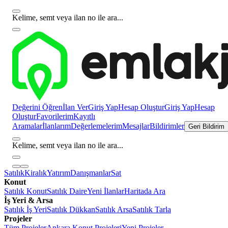
Kelime, semt veya ilan no ile ara...
Değerini Öğren
İlan Ver
Giriş Yap
Hesap Oluştur
Giriş Yap
Hesap
Oluştur
Favorilerim
Kayıtlı
Aramalar
İlanlarım
Değerlemelerim
Mesajlar
Bildirimler
Geri Bildirim
Kelime, semt veya ilan no ile ara...
Satılık
Kiralık
Yatırım
Danışmanlar
Sat
Konut
Satılık Konut
Satılık Daire
Yeni İlanlar
Haritada Ara
İş Yeri & Arsa
Satılık İş Yeri
Satılık Dükkan
Satılık Arsa
Satılık Tarla
Projeler
Tüm Projeler
Ankara Konut Projeleri
Yeni Projeler