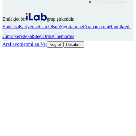
Aday Aydınlatma Metni
Emlakjet bir
grup şirketidir.
Endeksa
Kariyer.net
İşin Olsun
Sigortam.net
Arabam.com
Hangikredi
Cimri
Neredekal
SteelOrbis
Chemorbis
Ara
Favorilerim
İlan Ver
Keşfet
Hesabım