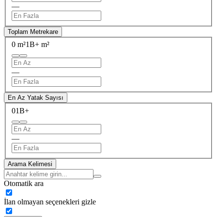
—
Toplam Metrekare
0 m²
1B+ m²
—
En Az Yatak Sayısı
0
1B+
—
Arama Kelimesi
Otomatik ara
İlan olmayan seçenekleri gizle