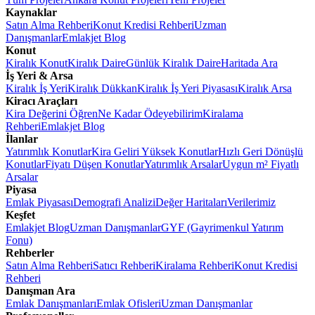
Kaynaklar
Satın Alma Rehberi
Konut Kredisi Rehberi
Uzman
Danışmanlar
Emlakjet Blog
Konut
Kiralık Konut
Kiralık Daire
Günlük Kiralık Daire
Haritada Ara
İş Yeri & Arsa
Kiralık İş Yeri
Kiralık Dükkan
Kiralık İş Yeri Piyasası
Kiralık Arsa
Kiracı Araçları
Kira Değerini Öğren
Ne Kadar Ödeyebilirim
Kiralama
Rehberi
Emlakjet Blog
İlanlar
Yatırımlık Konutlar
Kira Geliri Yüksek Konutlar
Hızlı Geri Dönüşlü
Konutlar
Fiyatı Düşen Konutlar
Yatırımlık Arsalar
Uygun m² Fiyatlı
Arsalar
Piyasa
Emlak Piyasası
Demografi Analizi
Değer Haritaları
Verilerimiz
Keşfet
Emlakjet Blog
Uzman Danışmanlar
GYF (Gayrimenkul Yatırım
Fonu)
Rehberler
Satın Alma Rehberi
Satıcı Rehberi
Kiralama Rehberi
Konut Kredisi
Rehberi
Danışman Ara
Emlak Danışmanları
Emlak Ofisleri
Uzman Danışmanlar