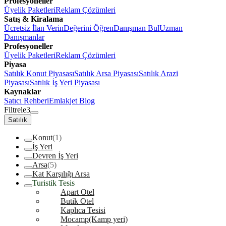
Profesyoneller
Üyelik Paketleri
Reklam Çözümleri
Satış & Kiralama
Ücretsiz İlan Verin
Değerini Öğren
Danışman Bul
Uzman
Danışmanlar
Profesyoneller
Üyelik Paketleri
Reklam Çözümleri
Piyasa
Satılık Konut Piyasası
Satılık Arsa Piyasası
Satılık Arazi
Piyasası
Satılık İş Yeri Piyasası
Kaynaklar
Satıcı Rehberi
Emlakjet Blog
Filtrele
3
Satılık
Konut
(1)
İş Yeri
Devren İş Yeri
Arsa
(5)
Kat Karşılığı Arsa
Turistik Tesis
Apart Otel
Butik Otel
Kaplıca Tesisi
Mocamp(Kamp yeri)