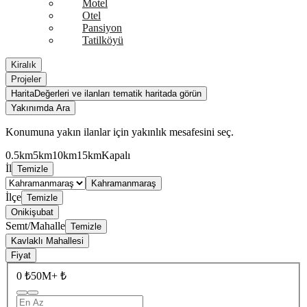
Motel
Otel
Pansiyon
Tatilköyü
Kiralık
Projeler
Harita
Değerleri ve ilanları tematik haritada görün
Yakınımda Ara
Konumuna yakın ilanlar için yakınlık mesafesini seç.
0.5km
5km
10km
15km
Kapalı
İl
Temizle
Kahramanmaraş
İlçe
Temizle
Onikişubat
Semt/Mahalle
Temizle
Kavlaklı Mahallesi
Fiyat
0 ₺
50M+ ₺