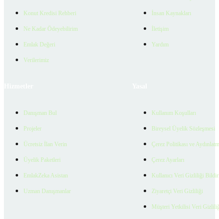
Konut Kredisi Rehberi
İnsan Kaynakları
Ne Kadar Ödeyebilirim
İletişim
Emlak Değeri
Yardım
Verilerimiz
Hizmetler
Yasal
Danışman Bul
Kullanım Koşulları
Projeler
Bireysel Üyelik Sözleşmesi
Ücretsiz İlan Verin
Çerez Politikası ve Aydınlat
Üyelik Paketleri
Çerez Ayarları
EmlakZeka Asistan
Kullanıcı Veri Gizliliği Bildi
Uzman Danışmanlar
Ziyaretçi Veri Gizliliği
Müşteri Yetkilisi Veri Gizlili