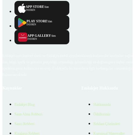
APP STORE
'dan
İNDİRİN
PLAY STORE
'dan
İNDİRİN
APP GALLERY
'den
İNDİRİN
Emlakjet.com internet sitesi ve Emlakjet mobil uygulamalarında kullanıcılar tarafından sağlana
ilan, bilgi, içerik ve görselin gerçekliği, orijinalliği, güvenilirliği ve doğruluğuna ilişkin soru
içerikleri giren kullanıcıya ait olup, Emlakjet'in bu hususlarla ilgili herhangi bir sorumluluğu
bulunmamaktadır.
Kaynaklar
Emlakjet Hakkında
Emlakjet Blog
Hakkımızda
Satın Alma Rehberi
Ödüllerimiz
Satıcı Rehberi
Reklam Çözümleri
Kiralama Rehberi
Kurumsal Materyaller