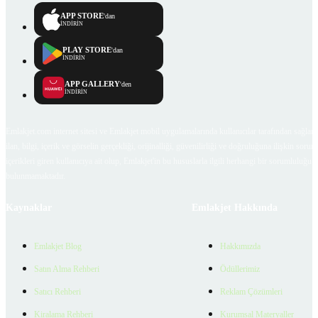
APP STORE
'dan
İNDİRİN
PLAY STORE
'dan
İNDİRİN
APP GALLERY
'den
İNDİRİN
Emlakjet.com internet sitesi ve Emlakjet mobil uygulamalarında kullanıcılar tarafından sağlana
ilan, bilgi, içerik ve görselin gerçekliği, orijinalliği, güvenilirliği ve doğruluğuna ilişkin soru
içerikleri giren kullanıcıya ait olup, Emlakjet'in bu hususlarla ilgili herhangi bir sorumluluğu
bulunmamaktadır.
Kaynaklar
Emlakjet Hakkında
Emlakjet Blog
Hakkımızda
Satın Alma Rehberi
Ödüllerimiz
Satıcı Rehberi
Reklam Çözümleri
Kiralama Rehberi
Kurumsal Materyaller