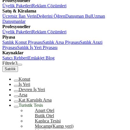
Profesyoneller
Üyelik Paketleri
Reklam Çözümleri
Satış & Kiralama
Ücretsiz İlan Verin
Değerini Öğren
Danışman Bul
Uzman
Danışmanlar
Profesyoneller
Üyelik Paketleri
Reklam Çözümleri
Piyasa
Satılık Konut Piyasası
Satılık Arsa Piyasası
Satılık Arazi
Piyasası
Satılık İş Yeri Piyasası
Kaynaklar
Satıcı Rehberi
Emlakjet Blog
Filtrele
3
Satılık
Konut
İş Yeri
Devren İş Yeri
Arsa
Kat Karşılığı Arsa
Turistik Tesis
Apart Otel
Butik Otel
Kaplıca Tesisi
Mocamp(Kamp yeri)