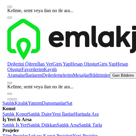
Kelime, semt veya ilan no ile ara...
Değerini Öğren
İlan Ver
Giriş Yap
Hesap Oluştur
Giriş Yap
Hesap
Oluştur
Favorilerim
Kayıtlı
Aramalar
İlanlarım
Değerlemelerim
Mesajlar
Bildirimler
Geri Bildirim
Kelime, semt veya ilan no ile ara...
Satılık
Kiralık
Yatırım
Danışmanlar
Sat
Konut
Satılık Konut
Satılık Daire
Yeni İlanlar
Haritada Ara
İş Yeri & Arsa
Satılık İş Yeri
Satılık Dükkan
Satılık Arsa
Satılık Tarla
Projeler
Tüm Projeler
Ankara Konut Projeleri
Yeni Projeler