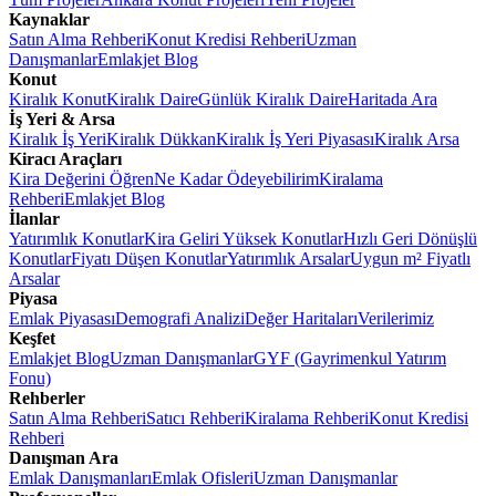
Kaynaklar
Satın Alma Rehberi
Konut Kredisi Rehberi
Uzman
Danışmanlar
Emlakjet Blog
Konut
Kiralık Konut
Kiralık Daire
Günlük Kiralık Daire
Haritada Ara
İş Yeri & Arsa
Kiralık İş Yeri
Kiralık Dükkan
Kiralık İş Yeri Piyasası
Kiralık Arsa
Kiracı Araçları
Kira Değerini Öğren
Ne Kadar Ödeyebilirim
Kiralama
Rehberi
Emlakjet Blog
İlanlar
Yatırımlık Konutlar
Kira Geliri Yüksek Konutlar
Hızlı Geri Dönüşlü
Konutlar
Fiyatı Düşen Konutlar
Yatırımlık Arsalar
Uygun m² Fiyatlı
Arsalar
Piyasa
Emlak Piyasası
Demografi Analizi
Değer Haritaları
Verilerimiz
Keşfet
Emlakjet Blog
Uzman Danışmanlar
GYF (Gayrimenkul Yatırım
Fonu)
Rehberler
Satın Alma Rehberi
Satıcı Rehberi
Kiralama Rehberi
Konut Kredisi
Rehberi
Danışman Ara
Emlak Danışmanları
Emlak Ofisleri
Uzman Danışmanlar