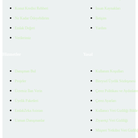
Konut Kredisi Rehberi
İnsan Kaynakları
Ne Kadar Ödeyebilirim
İletişim
Emlak Değeri
Yardım
Verilerimiz
Hizmetler
Yasal
Danışman Bul
Kullanım Koşulları
Projeler
Bireysel Üyelik Sözleşmesi
Ücretsiz İlan Verin
Çerez Politikası ve Aydınlat
Üyelik Paketleri
Çerez Ayarları
EmlakZeka Asistan
Kullanıcı Veri Gizliliği Bildi
Uzman Danışmanlar
Ziyaretçi Veri Gizliliği
Müşteri Yetkilisi Veri Gizlili