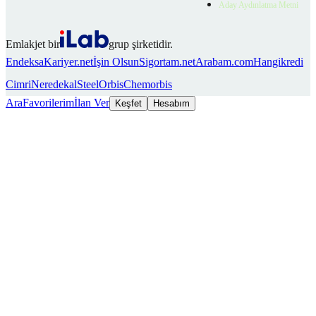
Aday Aydınlatma Metni
Emlakjet bir
grup şirketidir.
Endeksa
Kariyer.net
İşin Olsun
Sigortam.net
Arabam.com
Hangikredi
Cimri
Neredekal
SteelOrbis
Chemorbis
Ara
Favorilerim
İlan Ver
Keşfet
Hesabım