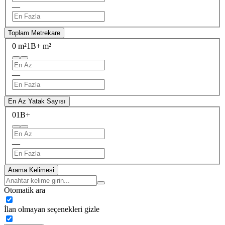
—
Toplam Metrekare
0 m²
1B+ m²
—
En Az Yatak Sayısı
0
1B+
—
Arama Kelimesi
Otomatik ara
İlan olmayan seçenekleri gizle