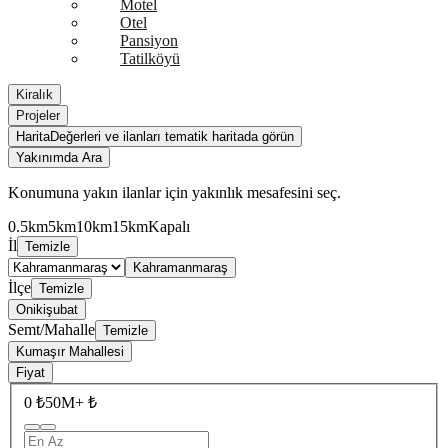
Motel
Otel
Pansiyon
Tatilköyü
Kiralık
Projeler
Harita
Değerleri ve ilanları tematik haritada görün
Yakınımda Ara
Konumuna yakın ilanlar için yakınlık mesafesini seç.
0.5km
5km
10km
15km
Kapalı
İl
Temizle
Kahramanmaraş
İlçe
Temizle
Onikişubat
Semt/Mahalle
Temizle
Kumaşır Mahallesi
Fiyat
0 ₺
50M+ ₺