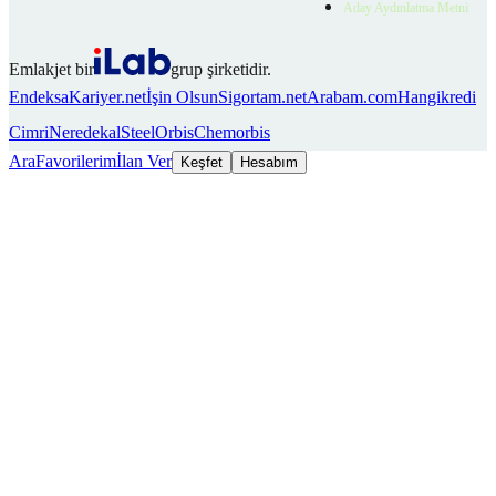
Aday Aydınlatma Metni
Emlakjet bir
grup şirketidir.
Endeksa
Kariyer.net
İşin Olsun
Sigortam.net
Arabam.com
Hangikredi
Cimri
Neredekal
SteelOrbis
Chemorbis
Ara
Favorilerim
İlan Ver
Keşfet
Hesabım