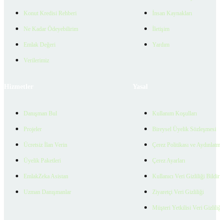
Konut Kredisi Rehberi
İnsan Kaynakları
Ne Kadar Ödeyebilirim
İletişim
Emlak Değeri
Yardım
Verilerimiz
Hizmetler
Yasal
Danışman Bul
Kullanım Koşulları
Projeler
Bireysel Üyelik Sözleşmesi
Ücretsiz İlan Verin
Çerez Politikası ve Aydınlat
Üyelik Paketleri
Çerez Ayarları
EmlakZeka Asistan
Kullanıcı Veri Gizliliği Bildi
Uzman Danışmanlar
Ziyaretçi Veri Gizliliği
Müşteri Yetkilisi Veri Gizlili