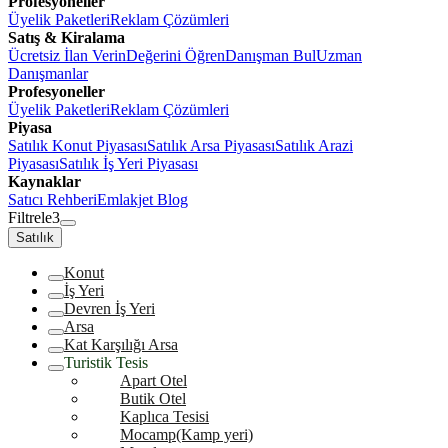
Profesyoneller
Üyelik Paketleri
Reklam Çözümleri
Satış & Kiralama
Ücretsiz İlan Verin
Değerini Öğren
Danışman Bul
Uzman
Danışmanlar
Profesyoneller
Üyelik Paketleri
Reklam Çözümleri
Piyasa
Satılık Konut Piyasası
Satılık Arsa Piyasası
Satılık Arazi
Piyasası
Satılık İş Yeri Piyasası
Kaynaklar
Satıcı Rehberi
Emlakjet Blog
Filtrele
3
Satılık
Konut
İş Yeri
Devren İş Yeri
Arsa
Kat Karşılığı Arsa
Turistik Tesis
Apart Otel
Butik Otel
Kaplıca Tesisi
Mocamp(Kamp yeri)