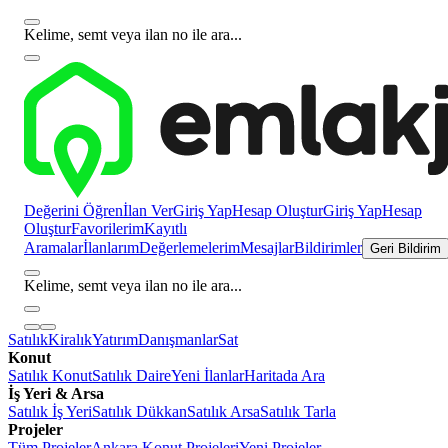
Kelime, semt veya ilan no ile ara...
Değerini Öğren
İlan Ver
Giriş Yap
Hesap Oluştur
Giriş Yap
Hesap
Oluştur
Favorilerim
Kayıtlı
Aramalar
İlanlarım
Değerlemelerim
Mesajlar
Bildirimler
Geri Bildirim
Kelime, semt veya ilan no ile ara...
Satılık
Kiralık
Yatırım
Danışmanlar
Sat
Konut
Satılık Konut
Satılık Daire
Yeni İlanlar
Haritada Ara
İş Yeri & Arsa
Satılık İş Yeri
Satılık Dükkan
Satılık Arsa
Satılık Tarla
Projeler
Tüm Projeler
Ankara Konut Projeleri
Yeni Projeler