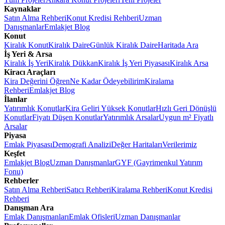
Kaynaklar
Satın Alma Rehberi
Konut Kredisi Rehberi
Uzman
Danışmanlar
Emlakjet Blog
Konut
Kiralık Konut
Kiralık Daire
Günlük Kiralık Daire
Haritada Ara
İş Yeri & Arsa
Kiralık İş Yeri
Kiralık Dükkan
Kiralık İş Yeri Piyasası
Kiralık Arsa
Kiracı Araçları
Kira Değerini Öğren
Ne Kadar Ödeyebilirim
Kiralama
Rehberi
Emlakjet Blog
İlanlar
Yatırımlık Konutlar
Kira Geliri Yüksek Konutlar
Hızlı Geri Dönüşlü
Konutlar
Fiyatı Düşen Konutlar
Yatırımlık Arsalar
Uygun m² Fiyatlı
Arsalar
Piyasa
Emlak Piyasası
Demografi Analizi
Değer Haritaları
Verilerimiz
Keşfet
Emlakjet Blog
Uzman Danışmanlar
GYF (Gayrimenkul Yatırım
Fonu)
Rehberler
Satın Alma Rehberi
Satıcı Rehberi
Kiralama Rehberi
Konut Kredisi
Rehberi
Danışman Ara
Emlak Danışmanları
Emlak Ofisleri
Uzman Danışmanlar