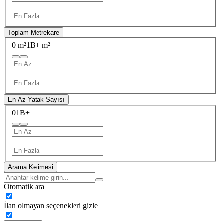
—
Toplam Metrekare
0 m²
1B+ m²
—
En Az Yatak Sayısı
0
1B+
—
Arama Kelimesi
Otomatik ara
İlan olmayan seçenekleri gizle