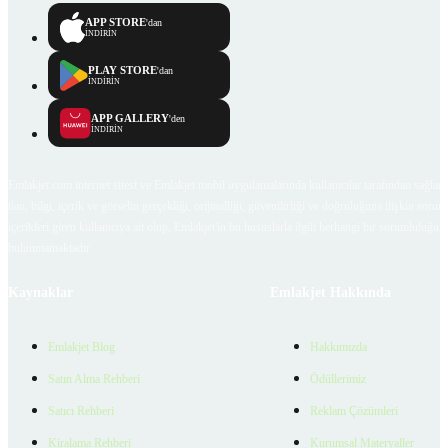
APP STORE
'dan
İNDİRİN
PLAY STORE
'dan
İNDİRİN
APP GALLERY
'den
İNDİRİN
Emlakjet.com internet sitesi ve Emlakjet mobil uygulamalarında kullanıcılar tarafından sağlana
ilan, bilgi, içerik ve görselin gerçekliği, orijinalliği, güvenilirliği ve doğruluğuna ilişkin soru
içerikleri giren kullanıcıya ait olup, Emlakjet'in bu hususlarla ilgili herhangi bir sorumluluğu
bulunmamaktadır.
Kaynaklar
Emlakjet Hakkında
Emlakjet Blog
Hakkımızda
Satın Alma Rehberi
Ödüllerimiz
Satıcı Rehberi
Reklam Çözümleri
Kiralama Rehberi
Kurumsal Materyaller