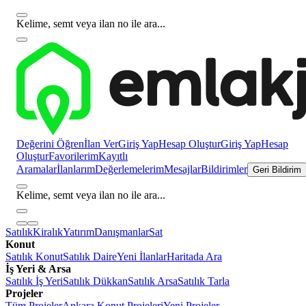
Kelime, semt veya ilan no ile ara...
Değerini Öğren
İlan Ver
Giriş Yap
Hesap Oluştur
Giriş Yap
Hesap
Oluştur
Favorilerim
Kayıtlı
Aramalar
İlanlarım
Değerlemelerim
Mesajlar
Bildirimler
Geri Bildirim
Kelime, semt veya ilan no ile ara...
Satılık
Kiralık
Yatırım
Danışmanlar
Sat
Konut
Satılık Konut
Satılık Daire
Yeni İlanlar
Haritada Ara
İş Yeri & Arsa
Satılık İş Yeri
Satılık Dükkan
Satılık Arsa
Satılık Tarla
Projeler
Tüm Projeler
Ankara Konut Projeleri
Yeni Projeler