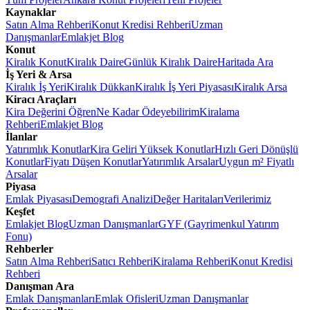
Kaynaklar
Satın Alma Rehberi
Konut Kredisi Rehberi
Uzman
Danışmanlar
Emlakjet Blog
Konut
Kiralık Konut
Kiralık Daire
Günlük Kiralık Daire
Haritada Ara
İş Yeri & Arsa
Kiralık İş Yeri
Kiralık Dükkan
Kiralık İş Yeri Piyasası
Kiralık Arsa
Kiracı Araçları
Kira Değerini Öğren
Ne Kadar Ödeyebilirim
Kiralama
Rehberi
Emlakjet Blog
İlanlar
Yatırımlık Konutlar
Kira Geliri Yüksek Konutlar
Hızlı Geri Dönüşlü
Konutlar
Fiyatı Düşen Konutlar
Yatırımlık Arsalar
Uygun m² Fiyatlı
Arsalar
Piyasa
Emlak Piyasası
Demografi Analizi
Değer Haritaları
Verilerimiz
Keşfet
Emlakjet Blog
Uzman Danışmanlar
GYF (Gayrimenkul Yatırım
Fonu)
Rehberler
Satın Alma Rehberi
Satıcı Rehberi
Kiralama Rehberi
Konut Kredisi
Rehberi
Danışman Ara
Emlak Danışmanları
Emlak Ofisleri
Uzman Danışmanlar