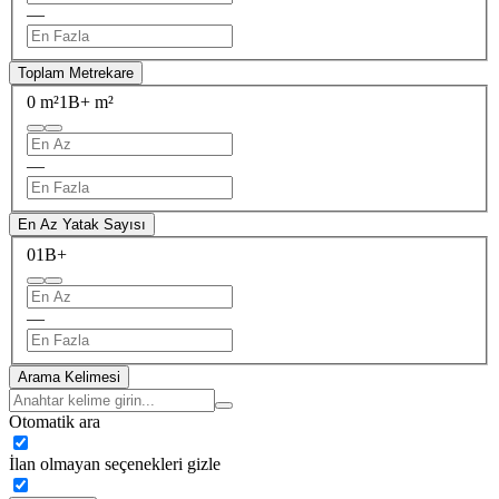
—
Toplam Metrekare
0 m²
1B+ m²
—
En Az Yatak Sayısı
0
1B+
—
Arama Kelimesi
Otomatik ara
İlan olmayan seçenekleri gizle