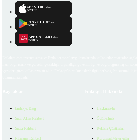
APP STORE
'dan
İNDİRİN
PLAY STORE
'dan
İNDİRİN
APP GALLERY
'den
İNDİRİN
Emlakjet.com internet sitesi ve Emlakjet mobil uygulamalarında kullanıcılar tarafından sağlana
ilan, bilgi, içerik ve görselin gerçekliği, orijinalliği, güvenilirliği ve doğruluğuna ilişkin soru
içerikleri giren kullanıcıya ait olup, Emlakjet'in bu hususlarla ilgili herhangi bir sorumluluğu
bulunmamaktadır.
Kaynaklar
Emlakjet Hakkında
Emlakjet Blog
Hakkımızda
Satın Alma Rehberi
Ödüllerimiz
Satıcı Rehberi
Reklam Çözümleri
Kiralama Rehberi
Kurumsal Materyaller