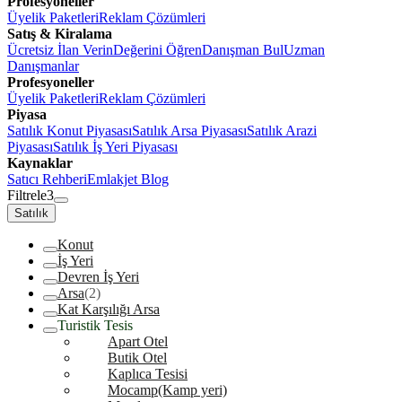
Profesyoneller
Üyelik Paketleri
Reklam Çözümleri
Satış & Kiralama
Ücretsiz İlan Verin
Değerini Öğren
Danışman Bul
Uzman
Danışmanlar
Profesyoneller
Üyelik Paketleri
Reklam Çözümleri
Piyasa
Satılık Konut Piyasası
Satılık Arsa Piyasası
Satılık Arazi
Piyasası
Satılık İş Yeri Piyasası
Kaynaklar
Satıcı Rehberi
Emlakjet Blog
Filtrele
3
Satılık
Konut
İş Yeri
Devren İş Yeri
Arsa
(2)
Kat Karşılığı Arsa
Turistik Tesis
Apart Otel
Butik Otel
Kaplıca Tesisi
Mocamp(Kamp yeri)