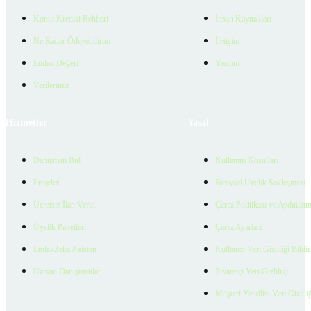
Konut Kredisi Rehberi
İnsan Kaynakları
Ne Kadar Ödeyebilirim
İletişim
Emlak Değeri
Yardım
Verilerimiz
Hizmetler
Yasal
Danışman Bul
Kullanım Koşulları
Projeler
Bireysel Üyelik Sözleşmesi
Ücretsiz İlan Verin
Çerez Politikası ve Aydınlat
Üyelik Paketleri
Çerez Ayarları
EmlakZeka Asistan
Kullanıcı Veri Gizliliği Bildi
Uzman Danışmanlar
Ziyaretçi Veri Gizliliği
Müşteri Yetkilisi Veri Gizlili