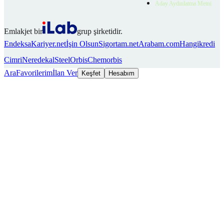
Aday Aydınlatma Metni
Emlakjet bir
grup şirketidir.
Endeksa
Kariyer.net
İşin Olsun
Sigortam.net
Arabam.com
Hangikredi
Cimri
Neredekal
SteelOrbis
Chemorbis
Ara
Favorilerim
İlan Ver
Keşfet
Hesabım